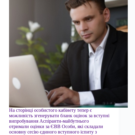
На сторінці особистого кабінету тепер є
можливість згенерувати бланк оцінок за вступні
випробування Аспіранти-майбутнього
отримали оцінки за ЄВВ Особи, які складали
основну сесію єдиного вступного іспиту з