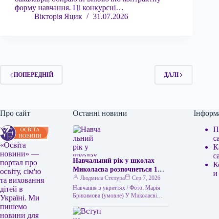
форму навчання. Ці конкурсні…
Вікторія Яцик
31.07.2026
ПОПЕРЕДНІЙ
ДАЛІ
Про сайт
Останні новини
Інформ
П
с
«Освіта
К
новини» —
с
Навчальний рік у школах
портал про
К
Миколаєва розпочнеться 1
освіту, сім'ю
и
вересня, проте заняття
Людмила Степура
Сер 7, 2026
та виховання
проводитимуться виключно в
Навчання в укриттях / Фото: Марія
дітей в
укриттях.
Брикимова (умовне) У Миколаєві
Україні. Ми
уроки можуть проводити повністю в
пишемо
укриттях. Такий новий формат
новини для