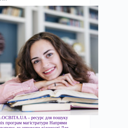
п.ОСВІТА.UA – ресурс для пошуку
ніх програм магістратури Напрями
тратури: де отримати відомості Для