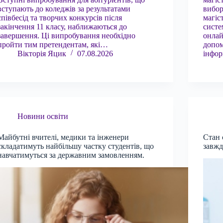
вступають до коледжів за результатами
вибор
співбесід та творчих конкурсів після
магіс
закінчення 11 класу, наближаються до
сист
завершення. Ці випробування необхідно
онлай
пройти тим претендентам, які…
допом
Вікторія Яцик
07.08.2026
інфор
Новини освіти
Майбутні вчителі, медики та інженери
Стан 
складатимуть найбільшу частку студентів, що
завжд
навчатимуться за державним замовленням.