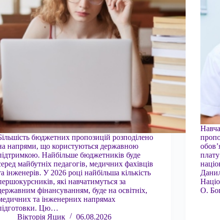
Навча
Більшість бюджетних пропозицій розподілено
пропо
на напрями, що користуються державною
обов’
підтримкою. Найбільше бюджетників буде
плату
серед майбутніх педагогів, медичних фахівців
націо
та інженерів. У 2026 році найбільша кількість
Данил
першокурсників, які навчатимуться за
Націо
державним фінансуванням, буде на освітніх,
О. Б
медичних та інженерних напрямах
підготовки. Цю…
Вікторія Яцик
06.08.2026