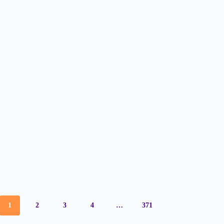
1
2
3
4
…
371