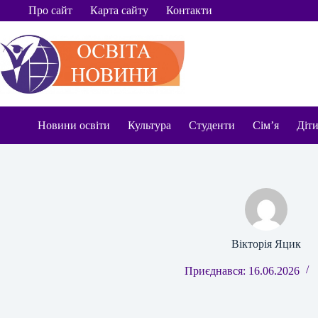
Перейти
Про сайт
Карта сайту
Контакти
до
вмісту
Новини освіти
Культура
Студенти
Сім’я
Діт
Вікторія Яцик
Приєднався: 16.06.2026