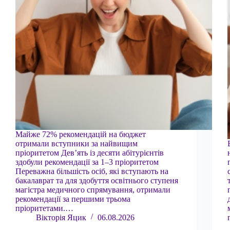
Майже 72% рекомендацій на бюджет
отримали вступники за найвищим
пріоритетом Дев’ять із десяти абітурієнтів
здобули рекомендації за 1–3 пріоритетом
Переважна більшість осіб, які вступають на
бакалаврат та для здобуття освітнього ступеня
магістра медичного спрямування, отримали
рекомендації за першими трьома
пріоритетами.…
Вікторія Яцик
06.08.2026