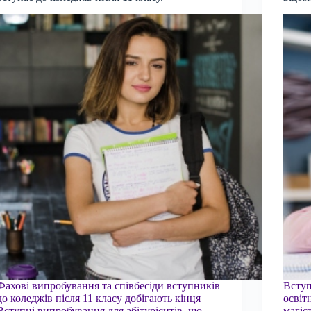
Фахові випробування та співбесіди вступників
Всту
до коледжів після 11 класу добігають кінця
освіт
Вступні випробування для абітурієнтів, що
магіс