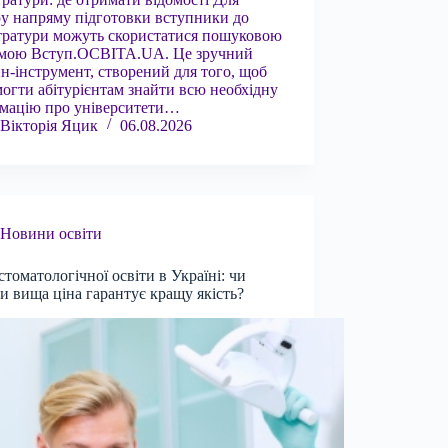
у напряму підготовки вступники до
тратури можуть скористатися пошуковою
емою Вступ.ОСВІТА.UA. Це зручний
н-інструмент, створений для того, щоб
огти абітурієнтам знайти всю необхідну
мацію про університети…
Вікторія Яцик
06.08.2026
Новини освіти
стоматологічної освіти в Україні: чи
и вища ціна гарантує кращу якість?