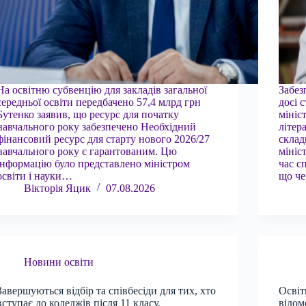
На освітню субвенцію для закладів загальної
Забез
середньої освіти передбачено 57,4 млрд грн
досі 
Бутенко заявив, що ресурс для початку
мініс
навчального року забезпечено Необхідний
літер
фінансовий ресурс для старту нового 2026/27
склад
навчального року є гарантованим. Цю
мініс
інформацію було представлено міністром
час с
освіти і науки…
що ч
Вікторія Яцик
07.08.2026
Новини освіти
Завершуються відбір та співбесіди для тих, хто
Освіт
вступає до коледжів після 11 класу.
відом