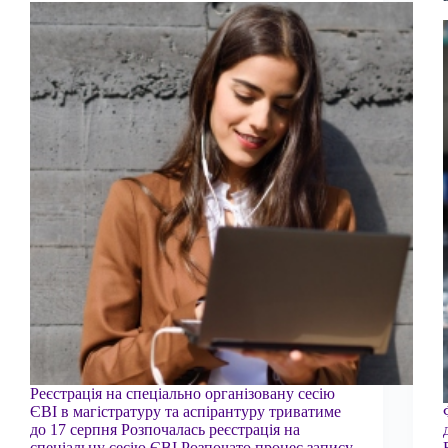
Реєстрація на спеціально організовану сесію
ЄВІ в магістратуру та аспірантуру триватиме
до 17 серпня Розпочалась реєстрація на
спеціальну сесію ЄВІ Розпочато процес запису