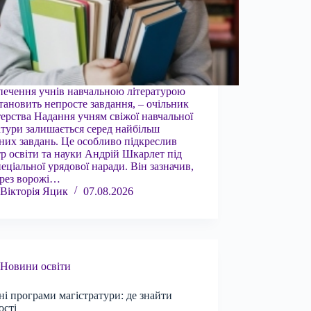
печення учнів навчальною літературою
становить непросте завдання, – очільник
терства Надання учням свіжої навчальної
атури залишається серед найбільш
них завдань. Це особливо підкреслив
тр освіти та науки Андрій Шкарлет під
пеціальної урядової наради. Він зазначив,
ерез ворожі…
Вікторія Яцик
07.08.2026
Новини освіти
ні програми магістратури: де знайти
ості