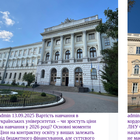
admin 13.09.2025 Вартість навчання в
admin
українських університетах – чи зростуть ціни
кордо
на навчання у 2026 році? Основні моменти
ЛНУ 
Ціни на контрактну освіту у вишах залежать
націо
від бюджетного фінансування, але суттєвого
не ма