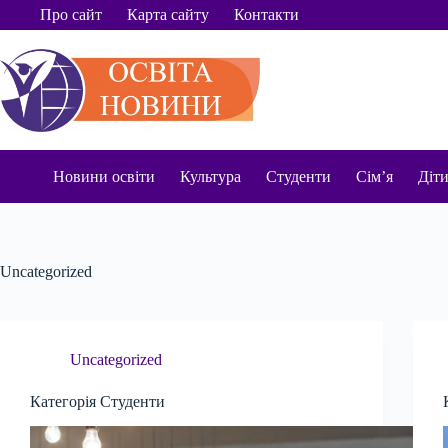
Перейти
Про сайт
Карта сайту
Контакти
до
вмісту
Новини освіти
Культура
Студенти
Сім’я
Діт
Uncategorized
Uncategorized
Категорія Студенти