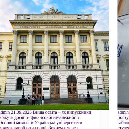
admin 21.09.2025 Вища освіта – як випускники
admin
можуть досягти фінансової незалежності
посту
Основні моменти Українські університети
забло
можуть заробляти гроші. Зокрема, через
студе