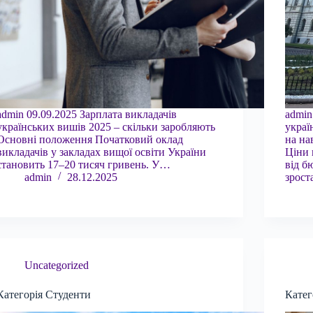
admin 09.09.2025 Зарплата викладачів
admin
українських вишів 2025 – скільки заробляють
украї
Основні положення Початковий оклад
на на
викладачів у закладах вищої освіти України
Ціни 
становить 17–20 тисяч гривень. У…
від б
admin
28.12.2025
зрос
Uncategorized
Категорія Студенти
Катег