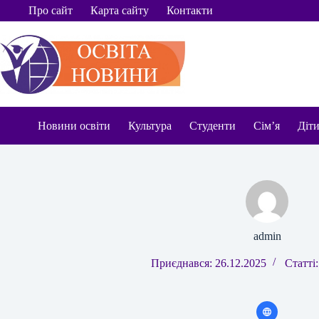
Перейти
Про сайт
Карта сайту
Контакти
до
вмісту
Новини освіти
Культура
Студенти
Сім’я
Діт
admin
Приєднався: 26.12.2025
Статті: