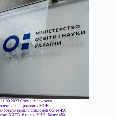
 11.09.2023 Схема “польского
пления” не проходит: МОН
кировало выдачу дипломов более 450
нтам КИЕВ. 8 июля. УНН. Более 450