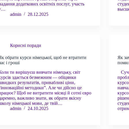
надання додаткових освітніх послуг, участь
студе
у…
высше
admin
28.12.2025
Корисні поради
Як обрати курси німецької, щоб не втратити
Як за
час і гроші
помил
Коли ти вирішуєш вивчати німецьку, світ
Сучас
курсів здається безмежним — обіцянки
пробл
швидких результатів, привабливі ціни,
курсо
“інноваційні методики”. Але чи дійсно це
навча
працює? Щоб не витратити місяці й сотні євро
курсо
даремно, важливо знати, як обрати якісну
рішен
школу німецької мови, де твій…
студе
admin
24.10.2025
отрим