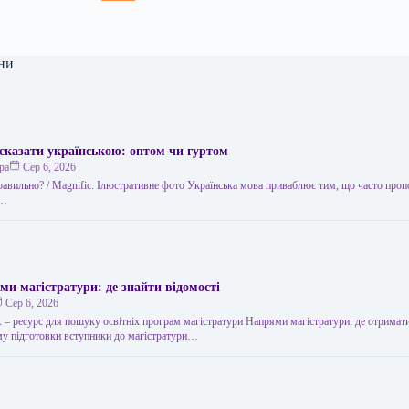
ни
сказати українською: оптом чи гуртом
ра
Сер 6, 2026
правильно? / Мagnific. Ілюстративне фото Українська мова приваблює тим, що часто проп
,…
ми магістратури: де знайти відомості
Сер 6, 2026
 ресурс для пошуку освітніх програм магістратури Напрями магістратури: де отримати
у підготовки вступники до магістратури…