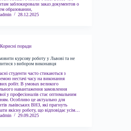
нтам заблокировали заказ документов о
м образовании,
admin
28.12.2025
Корисні поради
мовити курсову роботу у Львові та не
итися з вибором виконавця
ні студенти часто стикаються з
емою нестачі часу на виконання
вих робіт. В умовах великого
льного навантаження замовлення
вої у професіоналів стає оптимальним
ням. Особливо це актуально для
нтів львівських ВНЗ, які прагнуть
ати якісну роботу, що відповідає усім…
admin
29.09.2025