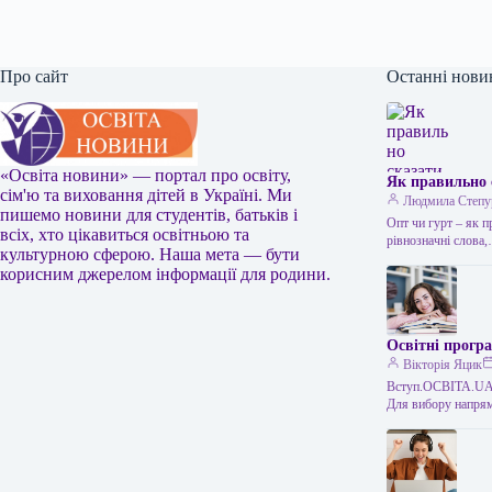
Про сайт
Останні нови
«Освіта новини» — портал про освіту,
Як правильно 
сім'ю та виховання дітей в Україні. Ми
Людмила Степу
пишемо новини для студентів, батьків і
Опт чи гурт – як 
всіх, хто цікавиться освітньою та
рівнозначні слова
культурною сферою. Наша мета — бути
корисним джерелом інформації для родини.
Освітні програ
Вікторія Яцик
Вступ.ОСВІТА.UA –
Для вибору напрям