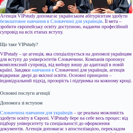
Агенція VIPstudy допомагає українським абітурієнтам здобути
безкоштовне навчання в Словаччині для українців
. Її мета –
зробити європейську освіту доступною, надаючи професійний
супровід на всіх етапах вступу.
Що таке VIPstudy?
VIPstudy – це агенція, яка спеціалізується на допомозі українцям
для вступу до університетів Словаччини. Компанія пропонує
комплексний супровід, від вибору вишу до адаптації в новій
країні. Завдяки
навчання в
Словаччині для українців, агенція
відкриває двері до якісної освіти. Основні принципи –
індивідуальний підхід, прозорість і підтримка на кожному кроці.
Основні послуги агенції
Допомога зі вступом
Словаччина навчання для українців
– це реальна можливість
здобути освіту в Європі. VIPstudy бере на себе весь процес: від
підбору університету та спеціальності до оформлення
документів. Агенція допомагає з апостилізацією, перекладом