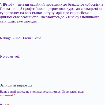
VIPstudy – це ваш надійний провідник до безкоштовної освіти в
Словаччині. З професійною підтримкою, курсами словацької та
супроводом на всіх етапах вступу мрія про європейський
диплом стає реальністю. Звертайтесь до VIPstudy і починайте
свій шлях уже сьогодні!
Submit Rating
Rate this item:
Rating:
5.00
/5. From 1 vote.
Submit Rating
Rate this item:
No votes yet.
Залишити відповідь
Ваша e-mail адреса не оприлюднюватиметься.
Обов’язкові поля
позначені
*
Ім’я
*