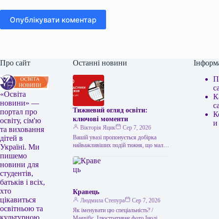
Опублікувати коментар
Про сайт
Останні новини
Інформ
П
с
«Освіта
К
новини» —
с
Тижневий огляд освіти:
портал про
К
ключові моменти
освіту, сім'ю
и
Вікторія Яцик
Сер 7, 2026
та виховання
Вашій увазі пропонується добірка
дітей в
найважливіших подій тижня, що мали
Україні. Ми
місце в українській освіті. Головні
пишемо
освітні події тижня: підсумки Топ-100
новини для
українських…
студентів,
батьків і всіх,
хто
Кравець
цікавиться
Людмила Степура
Сер 7, 2026
освітньою та
Як іменувати цю спеціальність? /
культурною
Magnific. Ілюстративне фото Іноді