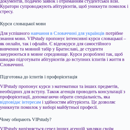
документів, подачею заявок і отриманням студентської візи.
Куратори супроводжують абітурієнтів, щоб уникнути помилок і
стресу.
Курси словацької мови
Для успішного
навчання в Cловаччині для українців
потрібне
знання мови. VIPstudy пропонує інтенсивні курси словацької –
як онлайн, так і офлайн. Є відеокурси для самостійного
вивчення та мовний табір у Братиславі, де студенти
занурюються в мовне середовище. Курси розроблені так, щоб
швидко підготувати абітурієнтів до вступних іспитів і життя в
Словаччині.
Підготовка до іспитів і профорієнтація
VIPstudy пропонує курси з математики та інших предметів,
необхідних для вступу. Також агенція проводить консультації з
профорієнтації, допомагаючи обрати спеціальність, яка
відповідає інтересам
і здібностям абітурієнта. Це дозволяє
уникнути помилок у виборі майбутньої професії.
Чому обирають VIPstudy?
VIPstudy вирізняється серед інших агенцій завдяки своїм