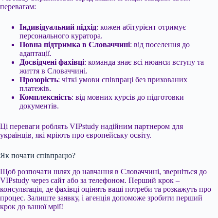
перевагам:
Індивідуальний підхід
: кожен абітурієнт отримує
персонального куратора.
Повна підтримка в Словаччині
: від поселення до
адаптації.
Досвідчені фахівці
: команда знає всі нюанси вступу та
життя в Словаччині.
Прозорість
: чіткі умови співпраці без прихованих
платежів.
Комплексність
: від мовних курсів до підготовки
документів.
Ці переваги роблять VIPstudy надійним партнером для
українців, які мріють про європейську освіту.
Як почати співпрацю?
Щоб розпочати шлях до навчання в Словаччині, зверніться до
VIPstudy через сайт або за телефоном. Перший крок –
консультація, де фахівці оцінять ваші потреби та розкажуть про
процес. Залиште заявку, і агенція допоможе зробити перший
крок до вашої мрії!