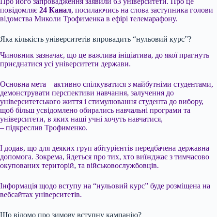
Про його запровадження заявили 63 університети. Про це
повідомляє
24 Канал
, посилаючись на слова заступника голови
відомства Миколи Трофименка в ефірі телемарафону.
Яка кількість університетів впровадить “нульовий курс”?
Чиновник зазначає, що це важлива ініціатива, до якої прагнуть
приєднатися усі університети держави.
Основна мета – активно спілкуватися з майбутніми студентами,
демонструвати перспективи навчання, залучення до
університетського життя і стимулювання студента до вибору,
щоб більш усвідомлено обирались навчальні програми та
університети, в яких наші учні хочуть навчатися,
– підкреслив Трофименко.
І додав, що для деяких груп абітурієнтів передбачена державна
допомога. Зокрема, йдеться про тих, хто виїжджає з тимчасово
окупованих територій, та військовослужбовців.
Інформація щодо вступу на “нульовий курс” буде розміщена на
вебсайтах університетів.
Що відомо про зимову вступну кампанію?