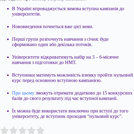
В Україні впроваджується зимова вступна кампанія до
університетів.
Нововведення почнеться вже цієї зими.
Перші групи розпочнуть навчання з січня: буде
сформовано один або декілька потоків.
Університети відкриватимуть набір на 3 – 6-місячне
навчання з підготовки до НМТ.
Вступники матимуть можливість взимку пройти нульовий
курс перед основною вступною кампанією.
При цьому
зможуть отримати додатково до 15 конкурсних
балів до свого результату під час вступної кампанії.
Їх можна буде використати виключно при вступі до того
університету, де вступник проходив “нульовий курс”.
Submit Rating
Rate this item: