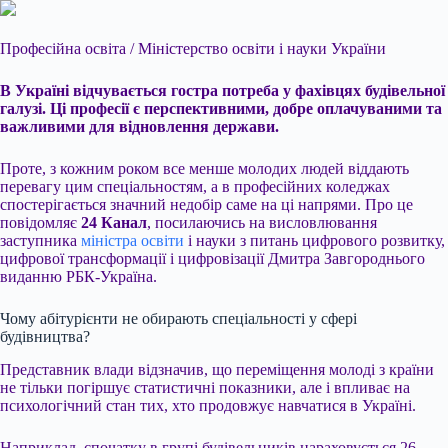
Професійна освіта / Міністерство освіти і науки України
В Україні відчувається гостра потреба у фахівцях будівельної
галузі. Ці професії є перспективними, добре оплачуваними та
важливими для відновлення держави.
Проте, з кожним роком все менше молодих людей віддають
перевагу цим спеціальностям, а в професійних коледжах
спостерігається значний недобір саме на ці напрями. Про це
повідомляє
24 Канал
, посилаючись на висловлювання
заступника
міністра освіти
і науки з питань цифрового розвитку,
цифрової трансформації і цифровізації Дмитра Завгороднього
виданню РБК-Україна.
Чому абітурієнти не обирають спеціальності у сфері
будівництва?
Представник влади відзначив, що переміщення молоді з країни
не тільки погіршує статистичні показники, але і впливає на
психологічний стан тих, хто продовжує навчатися в Україні.
Наприклад, спочатку в групі будівельників нараховується 26