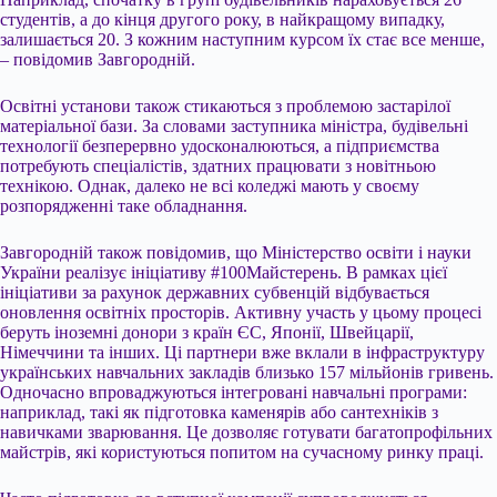
студентів, а до кінця другого року, в найкращому випадку,
залишається 20. З кожним наступним курсом їх стає все менше,
– повідомив Завгородній.
Освітні установи також стикаються з проблемою застарілої
матеріальної бази. За словами заступника міністра, будівельні
технології безперервно удосконалюються, а підприємства
потребують спеціалістів, здатних працювати з новітньою
технікою. Однак, далеко не всі коледжі мають у своєму
розпорядженні таке обладнання.
Завгородній також повідомив, що Міністерство освіти і науки
України реалізує ініціативу #100Майстерень. В рамках цієї
ініціативи за рахунок державних субвенцій відбувається
оновлення освітніх просторів. Активну участь у цьому процесі
беруть іноземні донори з країн ЄС, Японії, Швейцарії,
Німеччини та інших. Ці партнери вже вклали в інфраструктуру
українських навчальних закладів близько 157 мільйонів гривень.
Одночасно впроваджуються інтегровані навчальні програми:
наприклад, такі як підготовка каменярів або сантехніків з
навичками зварювання. Це дозволяє готувати багатопрофільних
майстрів, які користуються попитом на сучасному ринку праці.