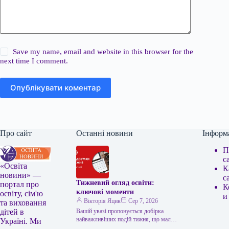
Save my name, email and website in this browser for the
next time I comment.
Опублікувати коментар
Про сайт
Останні новини
Інформ
П
с
«Освіта
К
новини» —
с
Тижневий огляд освіти:
портал про
К
ключові моменти
освіту, сім'ю
и
Вікторія Яцик
Сер 7, 2026
та виховання
Вашій увазі пропонується добірка
дітей в
найважливіших подій тижня, що мали
Україні. Ми
місце в українській освіті. Головні