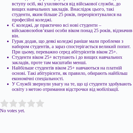
вступу осіб, які ухиляються від військової служби, до
вищих навчальних закладів. Внаслідок цього, такі
студенти, яким більше 25 років, переорієнтувалися на
професійні коледжі.
Є коледжі, де практично всі нові студенти –
військовозобов’язані особи віком понад 25 років, відзначив
він.
Гурак додав, що деякі коледжі раніше мали проблеми з
набором студентів, а зараз спостерігається великий попит.
При цьому, переважно серед абітурієнтів віком 25+.
Студенти віком 25+ вступають і до вищих навчальних
закладів, проте там масштаби менші.
Найбільше студентів віком 25+ навчаються на платній
основі. Такі абітурієнти, як правило, обирають найбільш
економічні спеціальності.
У Службі звернули увагу на те, що ці студенти здобувають
освіту з метою отримання відстрочки від мобілізації.
Submit Rating
Rate this item:
No votes yet.