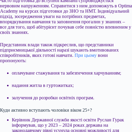
Часто підготовка до вступної кампанії супроводжується
нервовим напруженням. Справитися з ним допоможуть в Optima
Academy на курсах підготовки до ЗНО та НМТ. Індивідуальний
підхід, зосередження уваги на потрібних предметах,
впорядкування навчання та заповнення прогалин у знаннях –
все для того, щоб абітурієнт почував себе повністю впевненим у
своїх знаннях.
Представник влади також підкреслив, що представники
підприємницької діяльності наразі шукають вмотивованих
співробітників, яких готові навчати.
При цьому
вони
пропонують:
оплачуване стажування та забезпечення харчуванням;
надання житла в гуртожитках;
залучення до розробки освітніх програм.
Куди активно вступають чоловіки віком 25+?
Керівник Державної служби якості освіти Руслан Гурак
інформував, що у 2023 – 2024 роках держава на
законодавчому рівні усунула основні можливості для