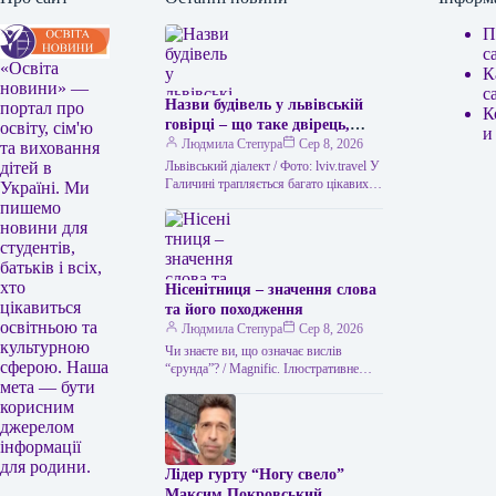
П
с
«Освіта
К
новини» —
с
Назви будівель у львівській
портал про
К
говірці – що таке двірець,
освіту, сім'ю
и
креденс, кнайпа
Людмила Степура
Сер 8, 2026
та виховання
Львівський діалект / Фото: lviv.travel У
дітей в
Галичині трапляється багато цікавих
Україні. Ми
висловів. Деякі можуть спантеличити
пишемо
навіть досвідченого мандрівника. Тож
новини для
не дивно,…
студентів,
батьків і всіх,
хто
Нісенітниця – значення слова
цікавиться
та його походження
освітньою та
Людмила Степура
Сер 8, 2026
культурною
Чи знаєте ви, що означає вислів
сферою. Наша
“єрунда”? / Magnific. Ілюстративне
мета — бути
фото Часом історія виникнення слова
виявляється цікавішою за його
корисним
пряме…
джерелом
інформації
для родини.
Лідер гурту “Ногу свело”
Максим Покровський