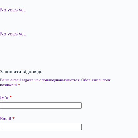
Submit Rating
Rate this item:
No votes yet.
Submit Rating
Rate this item:
No votes yet.
Залишити відповідь
Ваша e-mail адреса не оприлюднюватиметься.
Обов’язкові поля
позначені
*
Ім’я
*
Email
*