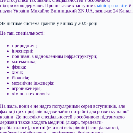
Це стосується так званих спеціальностей з особливою
підтримкою держави. Про це заявив заступник
міністра освіти
й
науки України Михайло Винницький ZN.UA, зазначає 24 Канал.
Як діятиме система грантів у вишах у 2025 році
Це такі спеціальності:
природничі;
інженерні;
пов’язані з відновленням інфраструктури;
математика;
фізика;
хімія;
біологія;
механічна інженерія;
агроінженерія;
хімічна технологія.
На жаль, вони є не надто популярними серед вступників, але
фахівці цих профілів надзвичайно потрібні для розвитку нашої
країни. До переліку спеціальностей з особливою підтримкою
держави також входять медичні (лікарі, терапевти-
реабілітологи), освітні (вчителі всіх рівнів) і спеціальності,
пов’язані з відбудовою, – архітектура, будівництво,