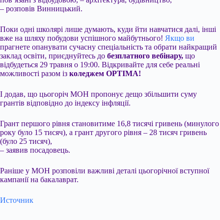
– розповів Винницький.
Поки одні школярі лише думають, куди йти навчатися далі, інші
вже на шляху побудови успішного майбутнього!
Якщо ви
прагнете опанувати сучасну спеціальність та обрати найкращий
заклад освіти, приєднуйтесь до
безплатного вебінару
,
що
відбудеться 29 травня о 19:00. Відкривайте для себе реальні
можливості разом із
коледжем OPTIMA!
І додав, що цьогоріч МОН пропонує дещо збільшити суму
грантів відповідно до індексу інфляції.
Грант першого рівня становитиме 16,8 тисячі гривень (минулого
року було 15 тисяч), а грант другого рівня – 28 тисяч гривень
(було 25 тисяч),
– заявив посадовець.
Раніше у МОН розповіли важливі деталі цьогорічної вступної
кампанії на бакалаврат.
Источник