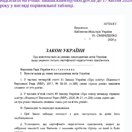
надсилати на e-mail:
nataliia.kliasen@mon.gov.ua
до 17 квітня 2026
року у вигляді порівняльної таблиці.