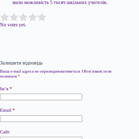
мали можливість 5 тисяч шкільних учителів.
Submit Rating
Rate this item:
No votes yet.
Залишити відповідь
Ваша e-mail адреса не оприлюднюватиметься.
Обов’язкові поля
позначені
*
Ім’я
*
Email
*
Сайт