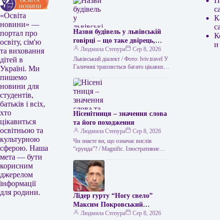
П
с
«Освіта
К
новини» —
с
Назви будівель у львівській
портал про
К
говірці – що таке двірець,
освіту, сім'ю
и
креденс, кнайпа
Людмила Степура
Сер 8, 2026
та виховання
Львівський діалект / Фото: lviv.travel У
дітей в
Галичині трапляється багато цікавих
Україні. Ми
висловів. Деякі можуть спантеличити
пишемо
навіть досвідченого мандрівника. Тож
новини для
не дивно,…
студентів,
батьків і всіх,
хто
Нісенітниця – значення слова
цікавиться
та його походження
освітньою та
Людмила Степура
Сер 8, 2026
культурною
Чи знаєте ви, що означає вислів
сферою. Наша
“єрунда”? / Magnific. Ілюстративне
мета — бути
фото Часом історія виникнення слова
виявляється цікавішою за його
корисним
пряме…
джерелом
інформації
для родини.
Лідер гурту “Ногу свело”
Максим Покровський
розповів про причини свого
Людмила Степура
Сер 8, 2026