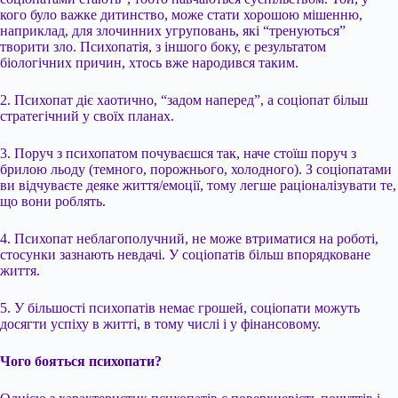
кого було важке дитинство, може стати хорошою мішенню,
наприклад, для злочинних угруповань, які “тренуються”
творити зло. Психопатія, з іншого боку, є результатом
біологічних причин, хтось вже народився таким.
2. Психопат діє хаотично, “задом наперед”, а соціопат більш
стратегічний у своїх планах.
3. Поруч з психопатом почуваєшся так, наче стоїш поруч з
брилою льоду (темного, порожнього, холодного). З соціопатами
ви відчуваєте деяке життя/емоції, тому легше раціоналізувати те,
що вони роблять.
4. Психопат неблагополучний, не може втриматися на роботі,
стосунки зазнають невдачі. У соціопатів більш впорядковане
життя.
5. У більшості психопатів немає грошей, соціопати можуть
досягти успіху в житті, в тому числі і у фінансовому.
Чого бояться психопати?