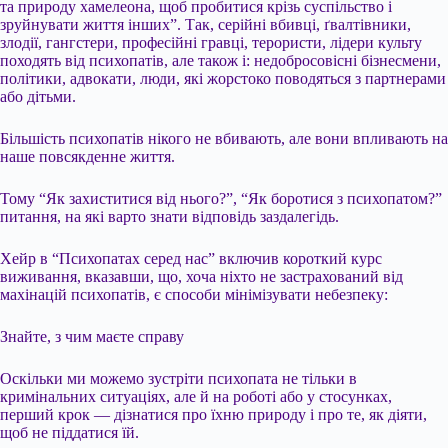
та природу хамелеона, щоб пробитися крізь суспільство і
зруйнувати життя інших”. Так, серійні вбивці, ґвалтівники,
злодії, гангстери, професійні гравці, терористи, лідери культу
походять від психопатів, але також і: недобросовісні бізнесмени,
політики, адвокати, люди, які жорстоко поводяться з партнерами
або дітьми.
Більшість психопатів нікого не вбивають, але вони впливають на
наше повсякденне життя.
Тому “Як захиститися від нього?”, “Як боротися з психопатом?”
питання, на які варто знати відповідь заздалегідь.
Хейр в “Психопатах серед нас” включив короткий курс
виживання, вказавши, що, хоча ніхто не застрахований від
махінацій психопатів, є способи мінімізувати небезпеку:
Знайте, з чим маєте справу
Оскільки ми можемо зустріти психопата не тільки в
кримінальних ситуаціях, але й на роботі або у стосунках,
перший крок — дізнатися про їхню природу і про те, як діяти,
щоб не піддатися їй.