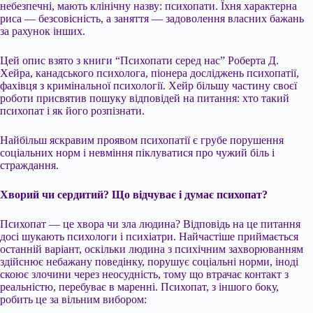
небезпечні, мають клінічну назву: психопати. Їхня характерна
риса — безсовісність, а заняття — задоволення власних бажань
за рахунок інших.
Цей опис взято з книги “Психопати серед нас” Роберта Д.
Хейра, канадського психолога, піонера досліджень психопатії,
фахівця з кримінальної психології. Хейр більшу частину своєї
роботи присвятив пошуку відповідей на питання: хто такий
психопат і як його розпізнати.
Найбільш яскравим проявом психопатії є грубе порушення
соціальних норм і невміння піклуватися про чужий біль і
страждання.
Хворий чи сердитий? Що відчуває і думає психопат?
Психопат — це хвора чи зла людина? Відповідь на це питання
досі шукають психологи і психіатри. Найчастіше приймається
останній варіант, оскільки людина з психічним захворюванням
здійснює небажану поведінку, порушує соціальні норми, іноді
скоює злочини через неосудність, тому що втрачає контакт з
реальністю, перебуває в маренні. Психопат, з іншого боку,
робить це за вільним вибором: