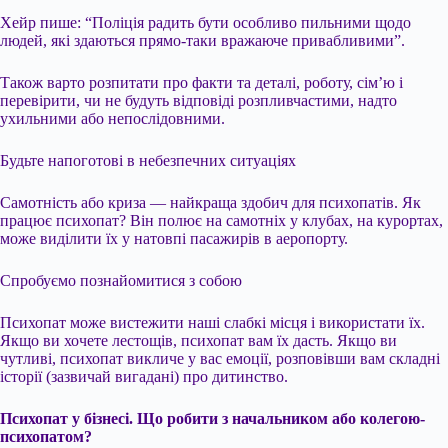
Хейр пише: “Поліція радить бути особливо пильними щодо
людей, які здаються прямо-таки вражаюче привабливими”.
Також варто розпитати про факти та деталі, роботу, сім’ю і
перевірити, чи не будуть відповіді розпливчастими, надто
ухильними або непослідовними.
Будьте напоготові в небезпечних ситуаціях
Самотність або криза — найкраща здобич для психопатів. Як
працює психопат? Він полює на самотніх у клубах, на курортах,
може виділити їх у натовпі пасажирів в аеропорту.
Спробуємо познайомитися з собою
Психопат може вистежити наші слабкі місця і використати їх.
Якщо ви хочете лестощів, психопат вам їх дасть. Якщо ви
чутливі, психопат викличе у вас емоції, розповівши вам складні
історії (зазвичай вигадані) про дитинство.
Психопат у бізнесі. Що робити з начальником або колегою-
психопатом?