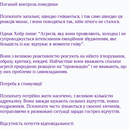
Поганий контроль поведінки
Психопати запальні, швидко гніваються, і так само швидко ця
реакція минає, і вони поводяться так, ніби нічого не сталося.
Однак Хейр пише: “Агресія, яку вони проявляють, холодна і не
супроводжується інтенсивним емоційним збудженням, яке
більшість із нас відчуває в моменти гніву”.
Вони з великою реактивністю реагують на нібито ігнорування,
образу, критику, невдачі. Найчастіше вони вважають спалахи
агресії природною реакцією на “провокацію” і не вважають, що
у них проблеми із самовладанням.
Потреба в стимуляції
Психопату потрібно жити насичено, з великою кількістю
адреналіну. Вони завжди шукають сильних відчуттів, нових
подразників. Психопати часто зізнаються у скоєнні злочинів,
потрапляючи в ризиковані ситуації заради гострих відчуттів.
Відсутність почуття відповідальності