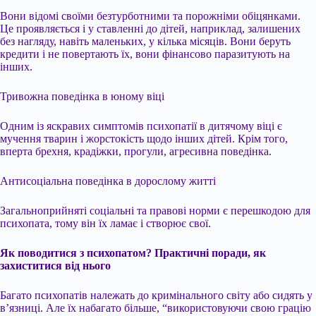
Вони відомі своїми безтурботними та порожніми обіцянками.
Це проявляється і у ставленні до дітей, наприклад, залишених
без нагляду, навіть маленьких, у кілька місяців. Вони беруть
кредити і не повертають їх, вони фінансово паразитують на
інших.
Тривожна поведінка в юному віці
Одним із яскравих симптомів психопатії в дитячому віці є
мучення тварин і жорстокість щодо інших дітей. Крім того,
вперта брехня, крадіжки, прогули, агресивна поведінка.
Антисоціальна поведінка в дорослому житті
Загальноприйняті соціальні та правові норми є перешкодою для
психопата, тому він їх ламає і створює свої.
Як поводитися з психопатом? Практичні поради, як
захиститися від нього
Багато психопатів належать до кримінального світу або сидять у
в’язниці. Але їх набагато більше, “використовуючи свою грацію