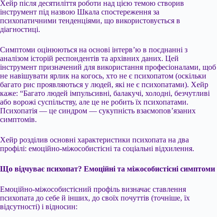
Хейр після десятиліття роботи над цією темою створив
інструмент під назвою Шкала спостереження за
психопатичними тенденціями, що використовується в
діагностиці.
Симптоми оцінюються на основі інтерв’ю в поєднанні з
аналізом історій респондентів та архівних даних. Цей
інструмент призначений для використання професіоналами, щоб
не навішувати ярлик на когось, хто не є психопатом (оскільки
багато рис проявляються у людей, які не є психопатами). Хейр
каже: “Багато людей імпульсивні, балакучі, холодні, безчутливі
або ворожі суспільству, але це не робить їх психопатами.
Психопатія — це синдром — сукупність взаємопов’язаних
симптомів.
Хейр розділив основні характеристики психопата на два
профілі: емоційно-міжособистісні та соціальні відхилення.
Що відчуває психопат? Емоційні та міжособистісні симптоми
Емоційно-міжособистісний профіль визначає ставлення
психопата до себе й інших, до своїх почуттів (точніше, їх
відсутності) і відносин: