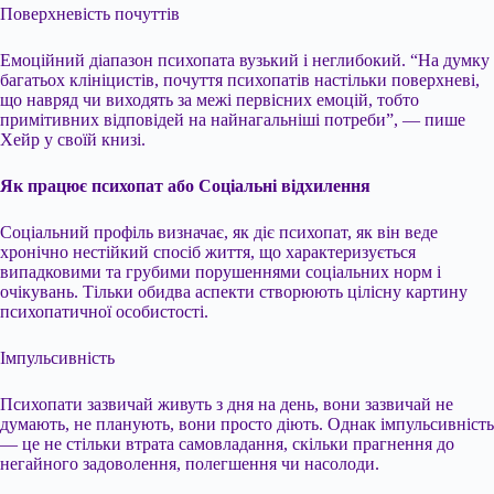
Поверхневість почуттів
Емоційний діапазон психопата вузький і неглибокий. “На думку
багатьох клініцистів, почуття психопатів настільки поверхневі,
що навряд чи виходять за межі первісних емоцій, тобто
примітивних відповідей на найнагальніші потреби”, — пише
Хейр у своїй книзі.
Як працює психопат або Соціальні відхилення
Соціальний профіль визначає, як діє психопат, як він веде
хронічно нестійкий спосіб життя, що характеризується
випадковими та грубими порушеннями соціальних норм і
очікувань. Тільки обидва аспекти створюють цілісну картину
психопатичної особистості.
Імпульсивність
Психопати зазвичай живуть з дня на день, вони зазвичай не
думають, не планують, вони просто діють. Однак імпульсивність
— це не стільки втрата самовладання, скільки прагнення до
негайного задоволення, полегшення чи насолоди.