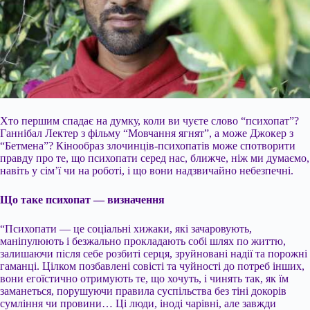
Хто першим спадає на думку, коли ви чуєте слово “психопат”?
Ганнібал Лектер з фільму “Мовчання ягнят”, а може Джокер з
“Бетмена”? Кінообраз злочинців-психопатів може спотворити
правду про те, що психопати серед нас, ближче, ніж ми думаємо,
навіть у сім’ї чи на роботі, і що вони надзвичайно небезпечні.
Що таке психопат — визначення
“Психопати — це соціальні хижаки, які зачаровують,
маніпулюють і безжально прокладають собі шлях по життю,
залишаючи після себе
розбиті серця, зруйновані надії та порожні
гаманці. Цілком позбавлені совісті та чуйності до потреб інших,
вони егоїстично отримують те, що хочуть, і чинять так, як їм
заманеться, порушуючи правила суспільства без тіні докорів
сумління чи провини… Ці люди, іноді чарівні, але завжди