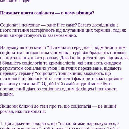
молодих людей.
Психопат проти соціопата — в чому різниця?
Соціопат і психопат — одне й те саме? Багато дослідників з
цього питання застерігають від плутанини цих термінів, тоді як
інші використовують їх взаємозамінно.
На думку автора книги “Психопати серед нас”, відмінності між
соціопатом і психопатом у номенклатурі відображають погляди
на походження цього розладу. Деякі клініцисти та дослідники, як
і більшість соціологів та криміналістів, які визнають синдром
результатом соціальних умов і дитячих переживань, віддають
перевагу терміну “соціопат”, тоді як інші, вважають, що
психологічні, біологічні та генетичні фактори також сприяють
розвитку психопатії. Одній і тій самій людині може бути
поставлений діагноз соціопата одним фахівцем і психопата
іншим.
Якщо ми ближчі до тези про те, що соціопатія — це інший
розлад, ніж психопатія:
1. Дослідження говорять, що “психопатами народжуються, а
соціопатами стають”, тобто навчаються суспільством. Той, у