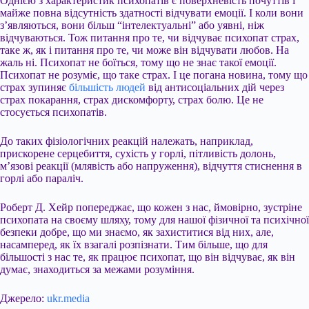
Однією з характеристик психопатів є поверхневість почуттів і
майже повна відсутність здатності відчувати емоції. І коли вони
з’являються, вони більш “інтелектуальні” або уявні, ніж
відчуваються. Тож питання про те, чи відчуває психопат страх,
таке ж, як і питання про те, чи може він відчувати любов. На
жаль ні. Психопат не боїться, тому що не знає такої емоції.
Психопат не розуміє, що таке страх. І це погана новина, тому що
страх зупиняє
більшість людей
від антисоціальних дій через
страх покарання, страх дискомфорту, страх болю. Це не
стосується психопатів.
До таких фізіологічних реакцій належать, наприклад,
прискорене серцебиття, сухість у горлі, пітливість долонь,
м’язові реакції (млявість або напруження), відчуття стиснення в
горлі або параліч.
Роберт Д. Хейр попереджає, що кожен з нас, ймовірно, зустріне
психопата на своєму шляху, тому для нашої фізичної та психічної
безпеки добре, що ми знаємо, як захиститися від них, але,
насамперед, як їх взагалі розпізнати. Тим більше, що для
більшості з нас те, як працює психопат, що він відчуває, як він
думає, знаходиться за межами розуміння.
Джерело:
ukr.media