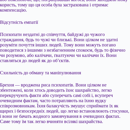
користь, тому що ця особа була застрахована і отримає
компенсацію.
Відсутність емпатії
Психопати нездатні до співчуття, байдужі до чужого
страждання, будь то чужі чи близькі. Вони цілком не здатні
розуміти почуття інших людей. Тому вони можуть погано
поводитися з іншими з незбагненним спокоєм, будь то фізично
чи розумово, або калічачи, ґвалтуючи чи калічачи їх. Вони
ставляться до людей як до об’єктів.
Схильність до обману та маніпулювання
Брехня — вроджена риса психопатів. Вони цілком не
збентежені, коли хтось доводить їхнє шахрайство, легко
перекручують факти або суперечать самі собі і, всупереч
очевидним фактам, часто потрапляють на їхню вудку
співрозмовникам. Їхня балакучість змушує сприймати їх як
щирих і безпосередніх людей, що легко встановлюють стосунки,
і вони не бачать жодного замовчування в очевидних фактах.
Саме тому їм так легко вчиняти всілякі шахрайства.