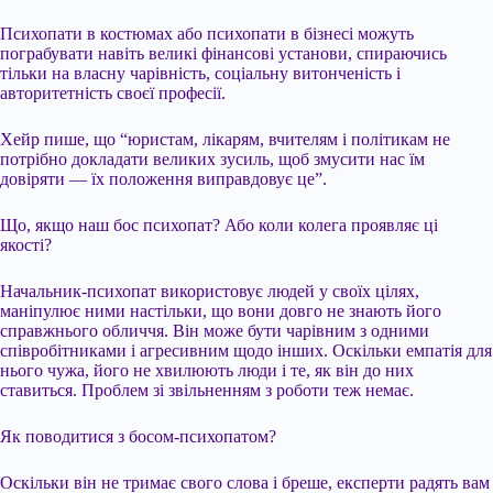
Психопати в костюмах або психопати в бізнесі можуть
пограбувати навіть великі фінансові установи, спираючись
тільки на власну чарівність, соціальну витонченість і
авторитетність своєї професії.
Хейр пише, що “юристам, лікарям, вчителям і політикам не
потрібно докладати великих зусиль, щоб змусити нас їм
довіряти — їх положення виправдовує це”.
Що, якщо наш бос психопат? Або коли колега проявляє ці
якості?
Начальник-психопат використовує людей у своїх цілях,
маніпулює ними настільки, що вони довго не знають його
справжнього обличчя. Він може бути чарівним з одними
співробітниками і агресивним щодо інших. Оскільки емпатія для
нього чужа, його не хвилюють люди і те, як він до них
ставиться. Проблем зі звільненням з роботи теж немає.
Як поводитися з босом-психопатом?
Оскільки він не тримає свого слова і бреше, експерти радять вам