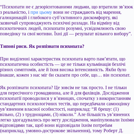
“Психопати не є дезорієнтованими людьми, що втратили зв’язок
з реальністю, і
при цьому
вони не страждають від марення,
галюцинацій і глибокого суб’єктивного дискомфорту, які
зазвичай супроводжують психічні розлади. На відміну від
психотичних людей, психопати розумні, усвідомлюють свою
поведінку та свої мотиви. Їхні дії — результат вільного вибору”.
Типові риси. Як розпізнати психопата?
При виділенні характеристик психопата варто пам’ятати, що
психопатична особистість — це не тільки кульмінація безлічі
різних симптомів, але й їхня висока інтенсивність. Якби було
інакше, кожен з нас міг би сказати про себе, що… він психопат.
Як розпізнати психопата? Це зовсім не так просто. І не тільки
для пересічного громадянина, але й для фахівців. Дослідження
психопатії проводилися у в’язницях, спочатку з використанням
стандартних психологічних тестів, що передбачали самооцінку
ув’язненим власної особистості, наприклад: “Я брешу: (1)
вільно, (2) з труднощами, (3) ніколи.” Але більшість ув’язнених
легко здогадувались про мету дослідження, маніпулювали їхніми
відповідями так, щоб вони відповідали їхнім потребам
(наприклад, умовно-дострокове звільнення), тому Роберт Д.