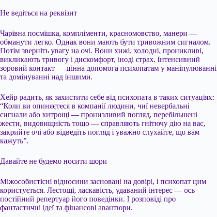
Не ведіться на реквізит
Чарівна посмішка, компліменти, красномовство, манери —
обманути легко. Однак вони мають бути тривожним сигналом.
Потім зверніть увагу на очі. Вони хижі, холодні, проникливі,
викликають тривогу і дискомфорт, іноді страх. Інтенсивний
зоровий контакт — цінна допомога психопатам у маніпулюванні
та домінуванні над іншими.
Хейр радить, як захистити себе від психопата в таких ситуаціях:
“Коли ви опиняєтеся в компанії людини, чиї невербальні
сигнали або хитрощі — пронизливий погляд, перебільшені
жести, видовищність тощо — справляють гнітючу дію на вас,
закрийте очі або відведіть погляд і уважно слухайте, що вам
кажуть”.
Давайте не будемо носити шори
Міжособистісні відносини засновані на довірі, і психопат цим
користується. Лестощі, ласкавість, удаваний інтерес — ось
постійний репертуар його поведінки. І розповіді про
фантастичні ідеї та фінансові авантюри.