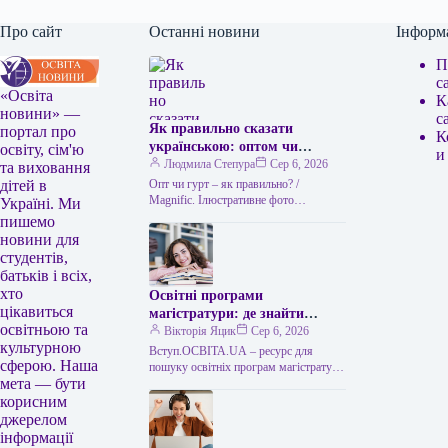
Про сайт
Останні новини
Інформ
П
с
«Освіта
К
новини» —
с
Як правильно сказати
портал про
К
українською: оптом чи
освіту, сім'ю
и
гуртом
Людмила Степура
Сер 6, 2026
та виховання
Опт чи гурт – як правильно? /
дітей в
Мagnific. Ілюстративне фото
Україні. Ми
Українська мова приваблює тим, що
пишемо
часто пропонує два рівнозначні слова,
новини для
…
студентів,
батьків і всіх,
хто
Освітні програми
цікавиться
магістратури: де знайти
освітньою та
відомості
Вікторія Яцик
Сер 6, 2026
культурною
Вступ.ОСВІТА.UA – ресурс для
сферою. Наша
пошуку освітніх програм магістратури
мета — бути
Напрями магістратури: де отримати
відомості Для вибору напряму
корисним
підготовки вступники до
джерелом
магістратури…
інформації