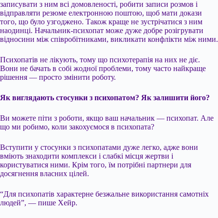
записувати з ним всі домовленості, робити записи розмов і
відправляти резюме електронною поштою, щоб мати докази
того, що було узгоджено. Також краще не зустрічатися з ним
наодинці. Начальник-психопат може дуже добре розігрувати
відносини між співробітниками, викликати конфлікти між ними.
Психопатів не лікують, тому що психотерапія на них не діє.
Вони не бачать в собі жодної проблеми, тому часто найкраще
рішення — просто змінити роботу.
Як виглядають стосунки з психопатом? Як залишити його?
Ви можете піти з роботи, якщо ваш начальник — психопат. Але
що ми робимо, коли закохуємося в психопата?
Вступити у стосунки з психопатами дуже легко, адже вони
вміють знаходити комплекси і слабкі місця жертви і
користуватися ними. Крім того, їм потрібні партнери для
досягнення власних цілей.
“Для психопатів характерне безжальне використання самотніх
людей”, — пише Хейр.