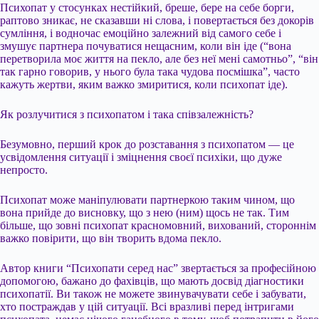
Психопат у стосунках нестійкий, бреше, бере на себе борги,
раптово зникає, не сказавши ні слова, і повертається без докорів
сумління, і водночас емоційно залежний від самого себе і
змушує партнера почуватися нещасним, коли він іде (“вона
перетворила моє життя на пекло, але без неї мені самотньо”, “він
так гарно говорив, у нього була така чудова посмішка”, часто
кажуть жертви, яким важко змиритися, коли психопат іде).
Як розлучитися з психопатом і така співзалежність?
Безумовно, перший крок до розставання з психопатом — це
усвідомлення ситуації і зміцнення своєї психіки, що дуже
непросто.
Психопат може маніпулювати партнеркою таким чином, що
вона прийде до висновку, що з нею (ним) щось не так. Тим
більше, що зовні психопат красномовний, вихований, стороннім
важко повірити, що він творить вдома пекло.
Автор книги “Психопати серед нас” звертається за професійною
допомогою, бажано до фахівців, що мають досвід діагностики
психопатії. Ви також не можете звинувачувати себе і забувати,
хто постраждав у цій ситуації. Всі вразливі перед інтригами