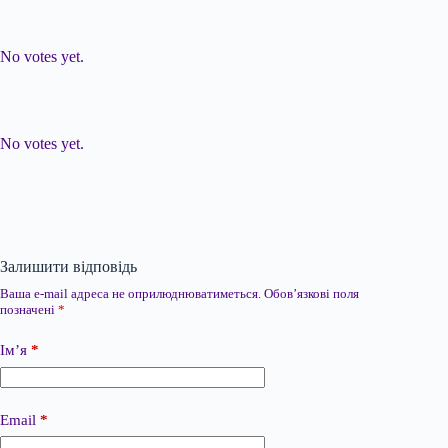
Submit Rating
Rate this item:
No votes yet.
Submit Rating
Rate this item:
No votes yet.
Залишити відповідь
Ваша e-mail адреса не оприлюднюватиметься.
Обов’язкові поля
позначені
*
Ім’я
*
Email
*