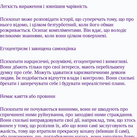
Легкість вираження і зовнішня чарівність
Психопат може розповідати історії, що суперечать тому, що про
нього відомо, і цілком безтурботний, коли його обман
розкривається. Осипає компліментами. Він вдає, що володіє
великими знаннями, коли вони цілком поверхневі.
Егоцентризм і завищена самооцінка
Психопати нарцисичні, розуміючі, егоцентричні і вимогливі.
Вони дбають тільки про свої інтереси, мають перебільшену
думку про себе. Можуть здаватися харизматичними деяким
людям. Їм подобається відчуття влади і контролю. Вони схильні
брехати і заперечувати себе і будувати нереалістичні плани.
Немає каяття або провини
Психопати не почуваються винними, вони не шкодують про
спричинені ними руйнування, про заподіяні ними страждання.
Вони схильні виправдовувати свої дії, наприклад, тим, що хтось
винен у тому, що розізлив їх, або що вони самі заслуговують на
жалість, тому що втратили прекрасну кохану (вбивши її самі),
або пояснюючи, що, пограбувавши когось, вони заподіяли йому