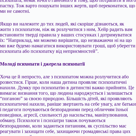
психопата, немає нічого ганебного в тому, щоб потрапити в його
пастку. Тож варто пошукати інших жертв, щоб переконатися, що
ми не самотні.
Якщо ви належите до тих людей, які скоріше дізнаються, як
жити з психопатом, ніж як розлучитися з ним, Хейр радить вам
встановити тверді правила у ваших стосунках і дотримуватися
їх: “Наприклад, ми можемо вирішити, що незважаючи ні на що
ми вже будемо намагатися використовувати гроші, щоб уберегти
психопата або психопатку від неприємностей”.
Молоді психопати і джерела психопатії
Хоча це й непросто, але з психопатом можна розлучитися або
розвестися. Гірше, коли наша дитина проявляє психопатичні
нахили. Думку про психопатію в дитинстві важко прийняти. Це
вимагає визнання того, що людина народжується і залишається
“поганою” за своєю природою. Більшість дітей, які проявляють
психопатичні нахили, раніше звертають на себе увагу, але батьки
і педагоги почуваються безпорадними перед обличчям їхньої
поведінки, агресії, схильності до насильства, маніпулювання,
обману. Психологи і психіатри також почуваються
безпорадними, коли задаються питанням, як суспільство має
реагувати і захищати себе, захищаючи громадянські права цих