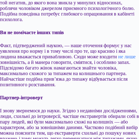
той негатив, до якого вона звикла у минулих відносинах,
роблячи чоловіком джерелом приємного психологічного болю.
Подібна поведінка потребує глибокого опрацювання в кабінеті
психолога.
Ви не помічаєте інших типів
Факт, підтверджений наукою, — наше оточення формує у нас
уявлення про норму і в тому числі про те, що красиво і яка
людина вважається привабливою. Сюди може входити
не лише
зовнішність, а й манера говорити, сміятися, і особливо запах.
Підсвідомо багато жінок намагаються знайти чоловіка,
максимально схожого за типажем на колишнього партнера.
Найчастіше подібна прив’язка до типажу відбувається після
позитивного розставання.
Партнер-інтроверт
І знову звернемося до науки. Згідно з недавніми дослідженнями,
люди, схильні до інтроверсії, частіше екстравертів обирали собі в
пару людей, які були максимально схожі на колишніх — або
характером, або за зовнішніми даними. Частково подібний вибір
можна пояснити тим, що екстраверти схильні до пошуку нових
вражень і тому можуть легко перемикатися між типажами, якщо