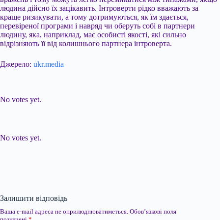
людина дійсно їх зацікавить. Інтроверти рідко вважають за
краще ризикувати, а тому дотримуються, як їм здається,
перевіреної програми і навряд чи оберуть собі в партнери
людину, яка, наприклад, має особисті якості, які сильно
відрізняють її від колишнього партнера інтроверта.
Джерело:
ukr.media
Submit Rating
Rate this item:
No votes yet.
Submit Rating
Rate this item:
No votes yet.
Залишити відповідь
Ваша e-mail адреса не оприлюднюватиметься.
Обов’язкові поля
позначені
*