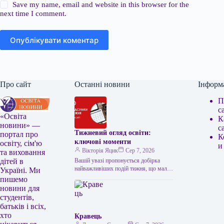
Save my name, email and website in this browser for the
next time I comment.
Опублікувати коментар
Про сайт
Останні новини
Інформ
П
с
«Освіта
К
новини» —
с
Тижневий огляд освіти:
портал про
К
ключові моменти
освіту, сім'ю
и
Вікторія Яцик
Сер 7, 2026
та виховання
Вашій увазі пропонується добірка
дітей в
найважливіших подій тижня, що мали
Україні. Ми
місце в українській освіті. Головні
пишемо
освітні події тижня: підсумки Топ-100
новини для
українських…
студентів,
батьків і всіх,
хто
Кравець