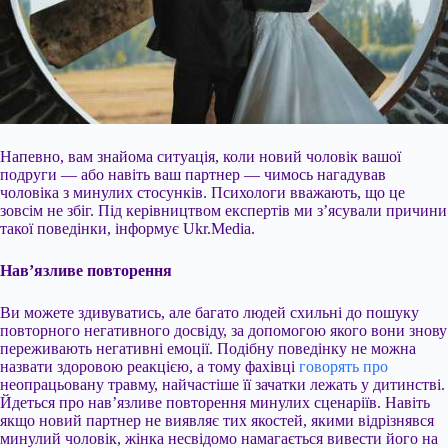
Напевно, вам знайома ситуація, коли новий чоловік вашої
подруги — або навіть ваш партнер — чимось нагадував
чоловіка з минулих стосунків. Психологи вважають, що це
зовсім не збіг. Під керівництвом експертів ми з’ясували причини
такої поведінки, інформує Ukr.Media.
Нав’язливе повторення
Ви можете здивуватись, але багато людей схильні до пошуку
повторного негативного досвіду, за допомогою якого вони знову
переживають негативні емоції. Подібну поведінку не можна
назвати здоровою реакцією,
а тому фахівці
говорять про
неопрацьовану травму, найчастіше її зачатки лежать у дитинстві.
Йдеться про нав’язливе повторення минулих сценаріїв. Навіть
якщо новий партнер не виявляє тих якостей, якими відрізнявся
минулий чоловік, жінка несвідомо намагається вивести його на