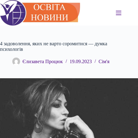
Перейти
до
вмісту
4 задоволення, яких не варто соромитися — думка
психологів
Єлизавета Процюк
19.09.2023
Сім'я