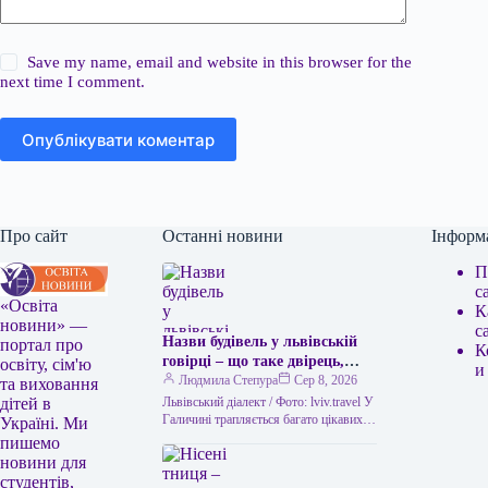
Save my name, email and website in this browser for the
next time I comment.
Опублікувати коментар
Про сайт
Останні новини
Інформ
П
с
«Освіта
К
новини» —
с
Назви будівель у львівській
портал про
К
говірці – що таке двірець,
освіту, сім'ю
и
креденс, кнайпа
Людмила Степура
Сер 8, 2026
та виховання
Львівський діалект / Фото: lviv.travel У
дітей в
Галичині трапляється багато цікавих
Україні. Ми
висловів. Деякі можуть спантеличити
пишемо
навіть досвідченого мандрівника. Тож
новини для
не дивно,…
студентів,