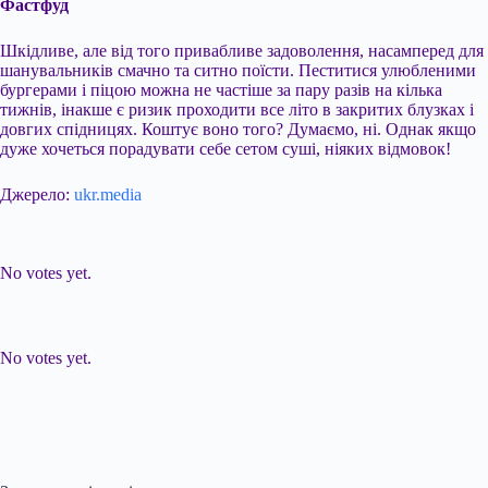
Фастфуд
Шкідливе, але від того привабливе задоволення, насамперед для
шанувальників смачно та ситно поїсти. Пеститися улюбленими
бургерами і піцою можна не частіше за пару разів на кілька
тижнів, інакше є ризик проходити все літо в закритих блузках і
довгих спідницях. Коштує воно того? Думаємо, ні. Однак якщо
дуже хочеться порадувати себе сетом суші, ніяких відмовок!
Джерело:
ukr.media
Submit Rating
Rate this item:
No votes yet.
Submit Rating
Rate this item:
No votes yet.