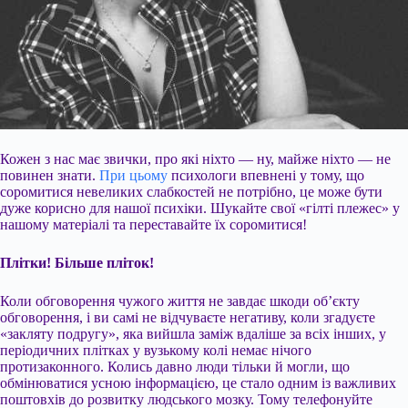
Кожен з нас має звички, про які ніхто — ну, майже ніхто — не
повинен знати.
При цьому
психологи впевнені у тому, що
соромитися невеликих слабкостей не потрібно, це може бути
дуже корисно для нашої психіки. Шукайте свої «гілті плежес» у
нашому матеріалі та переставайте їх соромитися!
Плітки! Більше пліток!
Коли обговорення чужого життя не завдає шкоди об’єкту
обговорення, і ви самі не відчуваєте негативу, коли згадуєте
«закляту подругу», яка вийшла заміж вдаліше за
всіх інших, у
періодичних плітках у вузькому колі немає нічого
протизаконного. Колись давно люди тільки й могли, що
обмінюватися усною інформацією, це стало одним із важливих
поштовхів до розвитку людського мозку. Тому телефонуйте