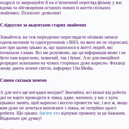
подрузі та запрошуйте її на п’ятничний перегляд фільму у вас
вдома та обговорення останніх новин із життя спільних
знайомих. Психолог дозволив!
Слідкуємо за акаунтами старих знайомих
Зізнайтеся, ви теж періодично переглядаєте облікові записи
однокласників та одногрупників з ВНЗ, на яких ви не підписані,
але при цьому цікаво ж, що трапилося в житті людей, які
починали з вами. Всі ми розуміємо, що ця інформація може і не
бути нам корисною, зазвичай, так і буває. Але для емоційної
розрядки залипання на чужих сторінках дуже корисно. Фахівці
знову дають зелене світло, інформує Ukr.Media.
Спимо скільки хочемо
А для чого ще вигадані вихідні? Звичайно, всі вільні від роботи
дні не варто проводити в ліжку, адже, напевно, у вас є купа
цікавих занять, щоб корисно і весело провести час, і все ж, якщо
вам дуже не хочеться виповзати з ліжка, не потрібно цього
робити. Що цікаво,
багато хто
відчуває провину за це бажання.
Відкиньте цю думку!