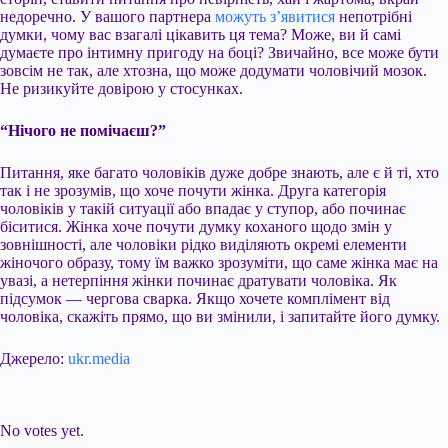
недоречно. У вашого партнера
можуть з’явитися
непотрібні
думки, чому вас взагалі цікавить ця тема? Може, ви й самі
думаєте про інтимну пригоду на боці? Звичайно, все може бути
зовсім не так, але хтозна, що може додумати чоловічий мозок.
Не ризикуйте довірою у стосунках.
“Нічого не помічаєш?”
Питання, яке багато чоловіків дуже добре знають, але є й ті, хто
так і не зрозумів, що хоче почути жінка. Друга категорія
чоловіків у такій ситуації або впадає у ступор, або починає
біситися. Жінка хоче почути думку коханого щодо змін у
зовнішності, але чоловіки рідко виділяють окремі елементи
жіночого образу, тому їм важко зрозуміти, що саме жінка має на
увазі, а нетерпіння жінки починає дратувати чоловіка. Як
підсумок — чергова сварка. Якщо хочете комплімент від
чоловіка, скажіть прямо, що ви змінили, і запитайте його думку.
Джерело:
ukr.media
Submit Rating
Rate this item:
No votes yet.