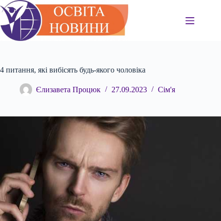
Перейти
до
вмісту
4 питання, які вибісять будь-якого чоловіка
Єлизавета Процюк
27.09.2023
Сім'я