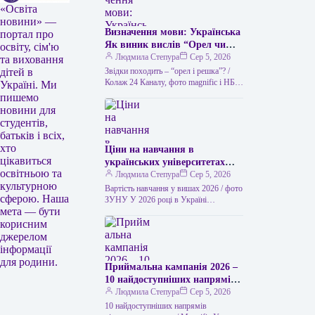
«Освіта
новини» —
Визначення мови: Українська
портал про
Як виник вислів “Орел чи
освіту, сім'ю
решка” та чим його можна
Людмила Степура
Сер 5, 2026
та виховання
замінити в українській мові
Звідки походить – “орел і решка”? /
дітей в
“Орел чи решка” – це
Колаж 24 Каналу, фото magnific і НБУ
Україні. Ми
Викинути монету – найлегший спосіб
популярний вислів, який
пишемо
ухвалити…
використовується для
новини для
позначення випадкового
студентів,
вибору або вирішення
батьків і всіх,
суперечки за допомогою
хто
Ціни на навчання в
підкидання монети. Його
цікавиться
українських університетах
походження пов’язане з
освітньою та
2026 року: скільки коштує
Людмила Степура
Сер 5, 2026
давньою традицією, коли на
культурною
навчатися у вишах Західної
Вартість навчання у вишах 2026 / фото
одній стороні монети
сферою. Наша
України
ЗУНУ У 2026 році в Україні
зображували орла, а на іншій
мета — бути
спостерігається суттєве підвищення
– герб міста чи інший символ,
вартості здобуття вищої освіти.…
корисним
який у народі часто називали
джерелом
“решкою”. Цей вислів став
інформації
символом невизначеності та
для родини.
Приймальна кампанія 2026 –
випадковості, коли немає
10 найдоступніших напрямів
можливості прийняти
підготовки у ВНЗ
Людмила Степура
Сер 5, 2026
рішення іншим шляхом. Він
10 найдоступніших напрямів
широко використовується в