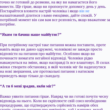
точно не готовий до розмови, на яку ви намагаєтеся його
вивести. Ще гірше, якщо ви пропонуєте допомогу день у день.
Постарайтеся вловити настрій чоловіка і якщо
він не
налаштований ділитися з вами емоціями, дайте спокій. У
потрібний момент він сам вам все розповість, якщо вважатиме за
потрібне.
“Яким ти бачиш наше майбутнє?”
При потрібному настрої таке питання можна поставити, проте
навіть якщо ви давно одружені, чоловікові не завжди просто
відповісти на питання про майбутнє. Особливо якщо ви
починаєте вимагати негайної відповіді. Чоловіки рідко
наважуються на зміни, якщо насправді їх все влаштовує. В силах
жінки створити обстановку, в якій чоловік міг би надихнутися
на нові звершення, але протокольні питання з натиском
приведуть якщо тільки до скандалу.
“А ти б мені зрадив, якби міг?”
Важко уявити питання гірше. Навряд чи ви готові почути чесну
відповідь на нього. Коли ви скріплюєте свій союз необхідними
процедурами, що підтверджують серйозність намірів обох
сторін, ставити питання про невірність, хай і жартома, вкрай