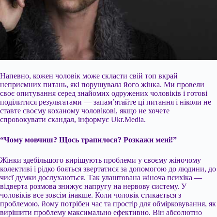
Напевно, кожен чоловік може скласти свій топ вкрай
неприємних питань, які порушувала його жінка. Ми провели
своє опитування серед знайомих одружених чоловіків і готові
поділитися результатами — запам’ятайте ці питання і ніколи не
ставте своєму коханому чоловікові, якщо не хочете
спровокувати скандал, інформує Ukr.Media.
“Чому мовчиш? Щось трапилося? Розкажи мені!”
Жінки здебільшого вирішують проблеми у своєму жіночому
колективі і рідко бояться звертатися за допомогою до людини, до
чиєї думки дослухаються. Так улаштована жіноча психіка —
відверта розмова знижує напругу на нервову систему. У
чоловіків все зовсім інакше. Коли чоловік стикається з
проблемою, йому потрібен час та простір для обмірковування, як
вирішити проблему максимально ефективно. Він абсолютно