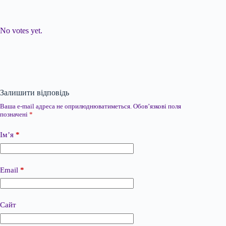
Submit Rating
Rate this item:
No votes yet.
Залишити відповідь
Ваша e-mail адреса не оприлюднюватиметься.
Обов’язкові поля
позначені
*
Ім’я
*
Email
*
Сайт