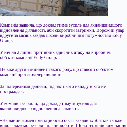
Компанія заявила, що докладатиме зусиль для якнайшвидшого
відновлення
діяльності, аби скоротити затримки. Ворожий удар
вдруге за місяць завдав шкоди виробничим потужностям Eddy
Group.
У ніч на 2 липня противник здійснив атаку на виробничі
об’єкти компанії Eddy Group.
Це вже другий інцидент такого роду, що стався з об’єктом
компанії протягом червня-липня.
За попередніми даними, під час цього нападу ніхто не
постраждав.
У компанії заявили, що докладатимуть зусиль для
якнайшвидшого відновлення діяльності.
«На даний момент ми оцінюємо обсяг завданих збитків та вже
впроваджуємо резервні плани роботи. Щодо термінів виконання