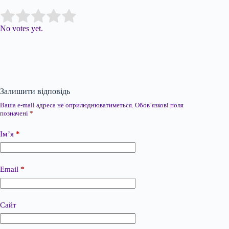
Submit Rating
Rate this item:
No votes yet.
Залишити відповідь
Ваша e-mail адреса не оприлюднюватиметься.
Обов’язкові поля
позначені
*
Ім’я
*
Email
*
Сайт