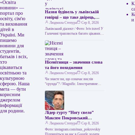
«Освіта
К
новини» —
с
Назви будівель у львівській
портал про
К
говірці – що таке двірець,
освіту, сім'ю
и
креденс, кнайпа
Людмила Степура
Сер 8, 2026
та виховання
Львівський діалект / Фото: lviv.travel У
дітей в
Галичині трапляється багато цікавих
Україні. Ми
висловів. Деякі можуть спантеличити
пишемо
навіть досвідченого мандрівника. Тож
новини для
не дивно,…
студентів,
батьків і всіх,
хто
Нісенітниця – значення слова
цікавиться
та його походження
освітньою та
Людмила Степура
Сер 8, 2026
культурною
Чи знаєте ви, що означає вислів
сферою. Наша
“єрунда”? / Magnific. Ілюстративне
мета — бути
фото Часом історія виникнення слова
виявляється цікавішою за його
корисним
пряме…
джерелом
інформації
для родини.
Лідер гурту “Ногу свело”
Максим Покровський
розповів про причини свого
Людмила Степура
Сер 8, 2026
візиту до України.
Фото: instagram.com/max_pokrovskiy
Підпишіться на нас в Google додати