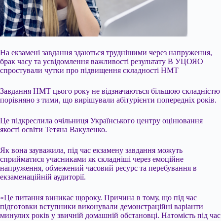
На екзамені завдання здаються труднішими через напруження,
брак часу та усвідомлення важливості результату В УЦОЯО
спростували чутки про підвищення складності НМТ
Завдання НМТ цього року не відзначаються більшою складністю
порівняно з тими, що вирішували абітурієнти попередніх років.
Це підкреслила очільниця Українського центру оцінювання
якості освіти Тетяна Вакуленко.
Як вона зауважила, під час екзамену завдання можуть
сприйматися учасниками як складніші через емоційне
напруження, обмежений
часовий ресурс та перебування в
екзаменаційній аудиторії.
«Це питання виникає щороку. Причина в тому, що під час
підготовки вступники виконували демонстраційні варіанти
минулих років у звичній домашній обстановці. Натомість під час