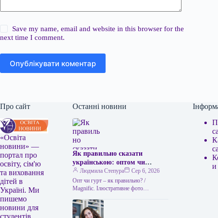
Save my name, email and website in this browser for the
next time I comment.
Опублікувати коментар
Про сайт
Останні новини
Інформ
П
с
«Освіта
К
новини» —
с
Як правильно сказати
портал про
К
українською: оптом чи
освіту, сім'ю
и
гуртом
Людмила Степура
Сер 6, 2026
та виховання
Опт чи гурт – як правильно? /
дітей в
Мagnific. Ілюстративне фото
Україні. Ми
Українська мова приваблює тим, що
пишемо
часто пропонує два рівнозначні слова,
новини для
…
студентів,