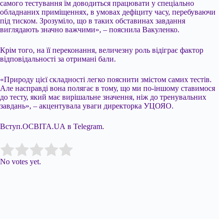
самого тестування їм доводиться працювати у спеціально
обладнаних приміщеннях, в умовах дефіциту часу, перебуваючи
під тиском. Зрозуміло, що в таких обставинах завдання
виглядають значно важчими», – пояснила Вакуленко.
Крім того, на її переконання, величезну роль відіграє фактор
відповідальності за отримані бали.
«Природу цієї складності легко пояснити змістом самих тестів.
Але насправді вона полягає в тому, що ми по-іншому ставимося
до тесту, який має вирішальне значення, ніж до тренувальних
завдань», – акцентувала уваги директорка УЦОЯО.
Вступ.ОСВІТА.UA в Telegram.
Submit Rating
Rate this item:
No votes yet.