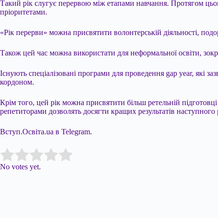
Такий рік слугує перервою між етапами навчання. Протягом цьо
пріоритетами.
«Рік перерви» можна присвятити волонтерській діяльності, подо
Також цей час можна використати для неформальної освіти, зокр
Існують спеціалізовані програми для проведення gap year, які з
кордоном.
Крім того, цей рік можна присвятити більш ретельній підготов
репетиторами дозволять досягти кращих результатів наступного р
Вступ.Освіта.ua в Telegram.
Submit Rating
Rate this item:
No votes yet.