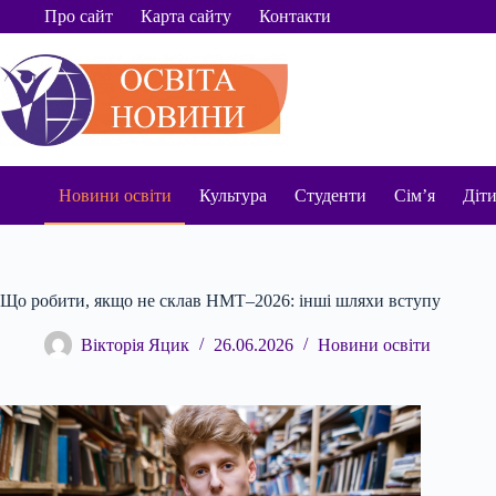
Перейти
Про сайт
Карта сайту
Контакти
до
вмісту
Новини освіти
Культура
Студенти
Сім’я
Діт
Що робити, якщо не склав НМТ–2026: інші шляхи вступу
Вікторія Яцик
26.06.2026
Новини освіти