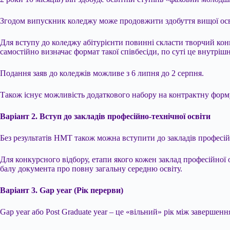
Згодом випускник коледжу може продовжити здобуття вищої осві
Для вступу до коледжу абітурієнти повинні скласти творчий кон
самостійно визначає формат такої співбесіди, по суті це внутрі
Подання заяв до коледжів можливе з 6 липня до 2 серпня.
Також існує можливість додаткового набору на контрактну форму
Варіант 2. Вступ до закладів професійно-технічної освіти
Без результатів НМТ також можна вступити до закладів професій
Для конкурсного відбору, етапи якого кожен заклад професійної 
балу документа про повну загальну середню освіту.
Варіант 3. Gap year (Рік перерви)
Gap year або Post Graduate year – це «вільний» рік між заверше