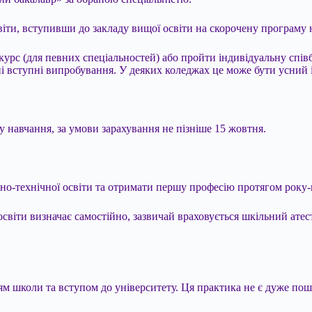
ти, вступивши до закладу вищої освіти на скорочену програму 
курс (для певних спеціальностей) або пройти індивідуальну спів
шні вступні випробування. У деяких коледжах це може бути усний 
 навчання, за умови зарахування не пізніше 15 жовтня.
но-технічної освіти та отримати першу професію протягом року-
освіти визначає самостійно, зазвичай враховується шкільний атес
нням школи та вступом до університету. Ця практика не є дуже по