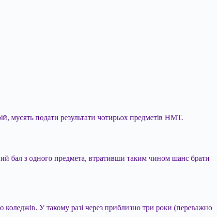
орій, мусять подати результати чотирьох предметів НМТ.
вий бал з одного предмета, втративши
таким чином шанс брати
до коледжів. У такому разі через приблизно три роки (переважно