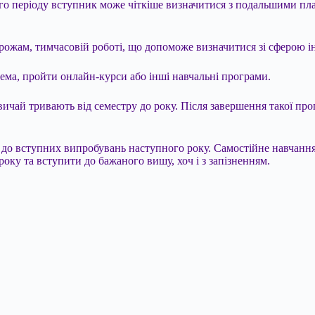
го періоду вступник може чіткіше визначитися з подальшими пла
рожам, тимчасовій роботі, що допоможе визначитися зі сферою і
ема, пройти онлайн-курси або інші навчальні програми.
азвичай тривають від семестру до року. Після завершення такої 
ці до вступних випробувань наступного року. Самостійне навча
оку та вступити до бажаного вишу, хоч і з запізненням.