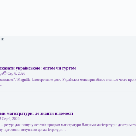
ни
сказати українською: оптом чи гуртом
ра
Сер 6, 2026
правильно? / Мagnific. Ілюстративне фото Українська мова приваблює тим, що часто проп
,…
ми магістратури: де знайти відомості
Сер 6, 2026
 ресурс для пошуку освітніх програм магістратури Напрями магістратури: де отримати
у підготовки вступники до магістратури…