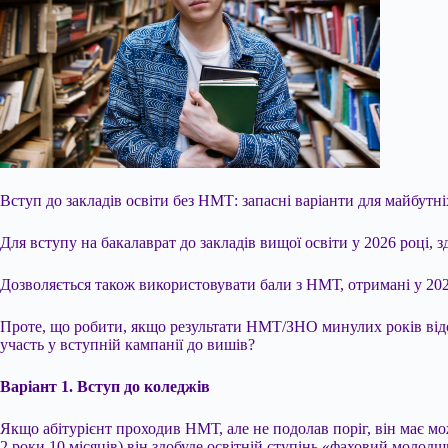
Вступ до закладів освіти без НМТ: запасні варіанти для майбутні
Для вступу на бакалаврат до закладів вищої освіти у 2026 році, 
Дозволяється також використовувати бали з НМТ, отримані у 202
Проте, що робити, якщо результати НМТ/ЗНО минулих років відс
участь у вступній кампанії до вишів?
Варіант 1. Вступ до коледжів
Якщо абітурієнт проходив НМТ, але не подолав поріг, він має мо
2 роки 10 місяців) він здобуде освітній ступінь «фаховий молод