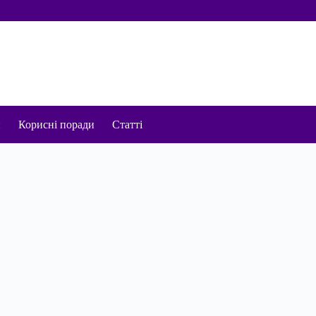
и
Корисні поради
Статті