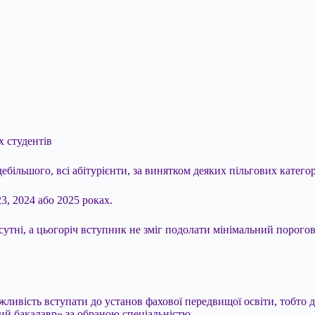
х студентів
здебільшого, всі абітурієнти, за винятком деяких пільгових катег
3, 2024 або 2025 роках.
утні, а цьогоріч вступник не зміг подолати мінімальний порого
жливість вступати до установ фахової передвищої освіти, тобто 
ший бакалавр» за обраною спеціальністю.