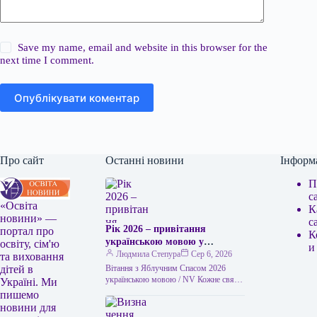
Save my name, email and website in this browser for the
next time I comment.
Опублікувати коментар
Про сайт
Останні новини
Інформ
П
с
«Освіта
К
новини» —
с
Рік 2026 – привітання
портал про
К
українською мовою у
освіту, сім'ю
и
зображеннях, віршах та
Людмила Степура
Сер 6, 2026
та виховання
власними словами
Вітання з Яблучним Спасом 2026
дітей в
українською мовою / NV Кожне свято
Україні. Ми
має свої звичаї. Деякі люди несуть у
пишемо
храм кошики…
новини для