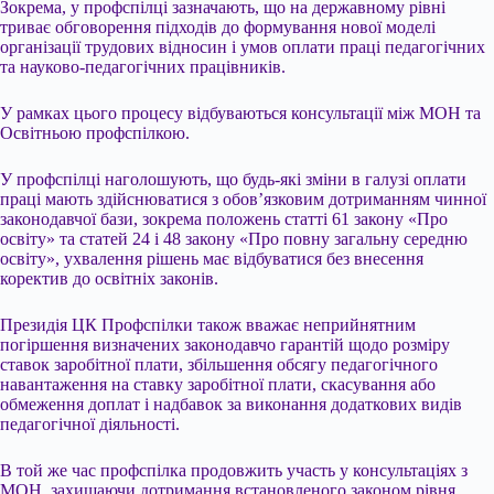
Зокрема, у профспілці зазначають, що на державному рівні
триває обговорення підходів до формування нової моделі
організації трудових відносин і умов оплати праці педагогічних
та науково-педагогічних працівників.
У рамках цього процесу відбуваються консультації між МОН та
Освітньою профспілкою.
У профспілці наголошують, що будь-які зміни в галузі оплати
праці мають здійснюватися з обов’язковим дотриманням чинної
законодавчої бази, зокрема положень статті 61 закону «Про
освіту» та статей 24 і 48 закону «Про повну загальну середню
освіту», ухвалення рішень має відбуватися без внесення
коректив до освітніх законів.
Президія ЦК Профспілки також вважає неприйнятним
погіршення визначених законодавчо гарантій щодо розміру
ставок заробітної плати, збільшення обсягу педагогічного
навантаження на ставку заробітної плати, скасування або
обмеження доплат і надбавок за виконання додаткових видів
педагогічної діяльності.
В той же час профспілка продовжить участь у консультаціях з
МОН, захищаючи дотримання встановленого законом рівня