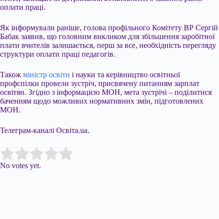
оплати праці.
Як інформували раніше, голова профільного Комітету ВР Сергій
Бабак заявив, що головним викликом для збільшення заробітної
плати вчителів залишається, перш за все, необхідність перегляду
структури оплати праці педагогів.
Також
міністр освіти
і науки та керівництво освітньої
профспілки провели зустріч, присвячену питанням зарплат
освітян. Згідно з інформацією МОН, мета зустрічі – поділитися
баченням щодо можливих нормативних змін, підготовлених
МОН.
Телеграм-каналі Освіта.ua.
Submit Rating
Rate this item:
No votes yet.