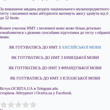
За виконання завдань розділу національного мультипредметного
тесту з іноземної мови абітурієнти матимуть змогу здобути від 0
до 32 балів.
Кожен учасник НМТ з іноземної мови може більш детально
ознайомитися з дієвими способами підготовки до тесту з обраної
мови.
ЯК ГОТУВАТИСЬ ДО НМТ З
АНГЛІЙСЬКОЇ МОВИ
ЯК ГОТУВАТИСЬ ДО НМТ З НІМЕЦЬКОЇ МОВИ
ЯК ГОТУВАТИСЬ ДО НМТ З ФРАНЦУЗЬКОЇ МОВИ
ЯК ГОТУВАТИСЬ ДО НМТ З ІСПАНСЬКОЇ МОВИ
Вступ.ОСВІТА.UA в Telegram або
сторінок Абітурієнт і Освіта.ua у Facebook.
Submit Rating
Rate this item: