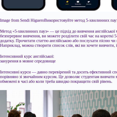
Image from Sendi HigueroВикористовуйте метод 5-хвилинних пау
Метод «5-хвилинних пауз» — це підхід до вивчення англійської мо
безперервне вивчення, ви можете розділити свій час на короткі 
додатку. Прочитати статтю англійською або послухати пісню чи 
Наприклад, можна створити список слів, які ви хочете вивчити, 
Інтенсивний курс англійської:
занурення в мовне середовище
Інтенсивні курси — давно перевірений та досить ефективний сп
порівняно зі звичайним курсом. Це дозволяє студентам вивчати
обмежені в часі або коли треба швидко покращити свій рівень.