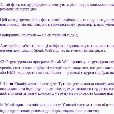
А той факт, що аудіодоріжки зачитують різні люди, допоможе вам
розмовних ситуаціях.
Цей метод зручний та ефективний: аудіокниги та подкасти доступні
наприклад, під час поїздки в громадському транспорті, прогулянц
Найкращий лайфхак — це системний підхід
Але треба пам’ятати: хоч ці лайфхаки і допоможуть покращити з
елементами школи Speak Well під час вивчення англійської є:
📋 Структурована програма: Speak Well пропонує структуровану 
уроків, спеціально підібрані матеріали та завдання, що допомаг
або НМТ, корпоративна англійська — у школі є курси під будь-як
💁‍♂️👩‍💼 Кваліфіковані викладачі: Тут працює команда кваліфі
викладання та індивідуальним підходом до кожного студента, що 
щоб приділити увагу кожному, у групу не набирають більше ніж 8 
📊 Моніторинг та оцінка прогресу: У школі систематично відсте
індивідуалізовані рекомендації для подальшого розвитку.