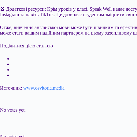
🎡 Додаткові ресурси: Крім уроків у класі, Speak Well надає дос
Instagram та навіть TikTok. Це дозволяє студентам зміцнити свої
Отже, вивчення англійської мови може бути швидким та ефективн
може стати вашим надійним партнером на цьому захопливому ш
Поділитися цією статтею
Источник:
www.osvitoria.media
Submit Rating
Rate this item:
No votes yet.
Submit Rating
Rate this item:
No votes yet.