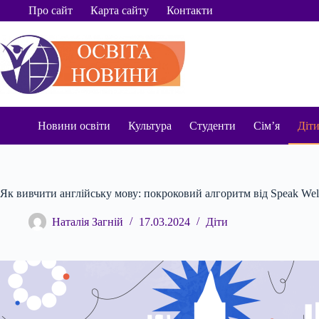
Перейти
Про сайт
Карта сайту
Контакти
до
вмісту
Новини освіти
Культура
Студенти
Сім’я
Діт
Як вивчити англійську мову: покроковий алгоритм від Speak Wel
Наталія Загній
17.03.2024
Діти