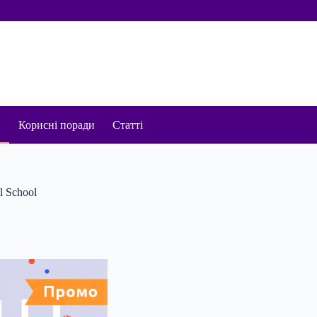
и
Корисні поради
Статті
l School