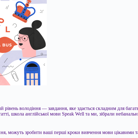
 рівень володіння — завдання, яке здається складним для багать
татті, школа англійської мови Speak Well та ми, зібрали небана
ня, можуть зробити ваші перші кроки вивчення мови цікавими т