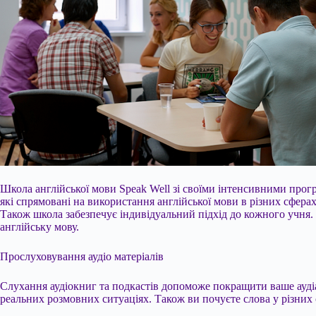
Школа англійської мови Speak Well зі своїми інтенсивними прог
які спрямовані на використання англійської мови в різних сфера
Також школа забезпечує індивідуальний підхід до кожного учня
англійську мову.
Прослуховування аудіо матеріалів
Слухання аудіокниг та подкастів допоможе покращити ваше аудіал
реальних розмовних ситуаціях. Також ви почуєте слова у різних