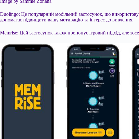
Image by Sammie Zonana
Duolingo: Це популярний мобільний застосунок, що використовує 
допомагає підвищити вашу мотивацію та інтерес до вивчення.
Memrise: Цей застосунок також пропонує ігровий підхід, але зос