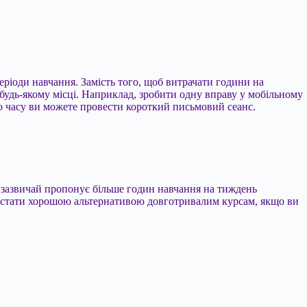
періоди навчання. Замість того, щоб витрачати години на
в будь-якому місці. Наприклад, зробити одну вправу у мобільному
го часу ви можете провести короткий письмовий сеанс.
 зазвичай пропонує більше годин навчання на тиждень
же стати хорошою альтернативою довготривалим курсам, якщо ви