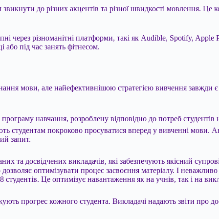
 звикнути до різних акцентів та різної швидкості мовлення. Це 
 через різноманітні платформи, такі як Audible, Spotify, Apple P
і або під час занять фітнесом.
нання мови, але найефективнішою стратегією вивчення завжди є 
програму навчання, розроблену відповідно до потреб студентів н
ають студентам покроково просуватися вперед у вивченні мови. Ан
ий запит.
кованих та досвідчених викладачів, які забезпечують якісний суп
дозволяє оптимізувати процес засвоєння матеріалу. І неважливо 
студентів. Це оптимізує навантаження як на учнів, так і на викл
жують прогрес кожного студента. Викладачі надають звіти про до