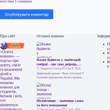
next time I comment.
Опублікувати коментар
Про сайт
Останні новини
Інформ
П
с
«Освіта
К
новини» —
с
Назви будівель у львівській
портал про
К
говірці – що таке двірець,
освіту, сім'ю
и
креденс, кнайпа
Людмила Степура
Сер 8, 2026
та виховання
Львівський діалект / Фото: lviv.travel У
дітей в
Галичині трапляється багато цікавих
Україні. Ми
висловів. Деякі можуть спантеличити
пишемо
навіть досвідченого мандрівника. Тож
новини для
не дивно,…
студентів,
батьків і всіх,
хто
Нісенітниця – значення слова
цікавиться
та його походження
освітньою та
Людмила Степура
Сер 8, 2026