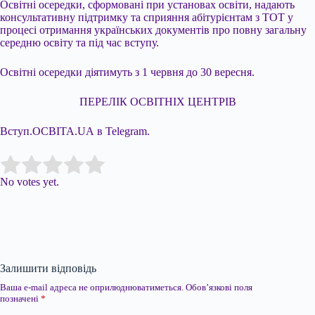
Освітні осередки, сформовані при установах освіти, надають
консультативну підтримку та сприяння абітурієнтам з ТОТ у
процесі отримання українських документів про повну загальну
середню освіту та під час вступу.
Освітні осередки діятимуть з 1 червня до 30 вересня.
ПЕРЕЛІК ОСВІТНІХ ЦЕНТРІВ
Вступ.ОСВІТА.UA в Telegram.
Submit Rating
Rate this item:
No votes yet.
Залишити відповідь
Ваша e-mail адреса не оприлюднюватиметься.
Обов’язкові поля
позначені
*