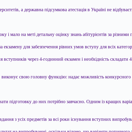
итетів, а державна підсумкова атестація в Україні не відбуваєт
у і мало на меті детальну оцінку знань абітурієнтів за різними
кзамену для забезпечення рівних умов вступу для всіх категорі
я вступників через 4-годинний екзамен і необхідність складати 
, виконує свою головну функцію: надає можливість конкурсного 
ти підготовку до них потрібно завчасно. Одним із кращих варіан
ння з усіх предметів за всі роки існування вступних випробув
ьтат на випробуванні, оскільки відомо, що варіанти поточного 