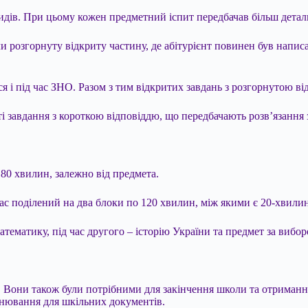
идів. При цьому кожен предметний іспит передбачав більш детал
 розгорнуту відкриту частину, де абітурієнт повинен був написат
ся і під час ЗНО. Разом з тим відкритих завдань з розгорнутою в
иті завдання з короткою відповіддю, що передбачають розв’язання з
80 хвилин, залежно від предмета.
ас поділений на два блоки по 120 хвилин, між якими є 20-хвили
тематику, під час другого – історію України та предмет за вибор
. Вони також були потрібними для закінчення школи та отримання 
інювання для шкільних документів.