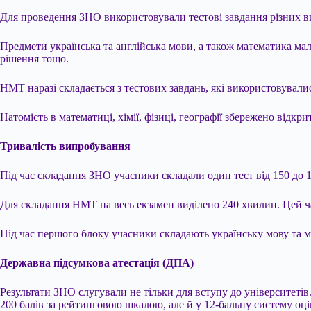
Для проведення ЗНО використовували тестові завдання різних в
Предмети українська та англійська мови, а також математика мали
рішення тощо.
НМТ наразі складається з тестових завдань, які використовували
Натомість в математиці, хімії, фізиці, географії збережено відкр
Тривалість випробування
Під час складання ЗНО учасники складали один тест від 150 до 1
Для складання НМТ на весь екзамен виділено 240 хвилин. Цей ч
Під час першого блоку учасники складають українську мову та ма
Державна підсумкова атестація (ДПА)
Результати ЗНО слугували не тільки для вступу до університетів
200 балів за рейтинговою шкалою, але й у 12-бальну систему оц