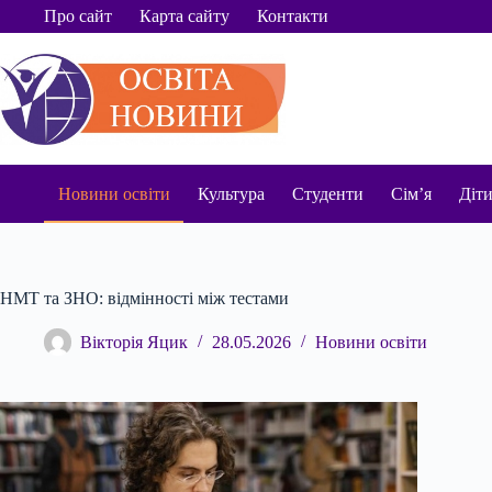
Перейти
Про сайт
Карта сайту
Контакти
до
вмісту
Новини освіти
Культура
Студенти
Сім’я
Діт
НМТ та ЗНО: відмінності між тестами
Вікторія Яцик
28.05.2026
Новини освіти