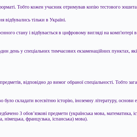
форматі. Тобто кожен учасник отримував копію тестового зошита
 відбувались тільки в Україні.
нного стану і відбувається в цифровому вигляді на комп'ютері 
один день у спеціальних тимчасових екзаменаційних пунктах, які 
дметів, відповідно до вимог обраної спеціальності. Тобто загало
во було складати всесвітню історію, іноземну літературу, основи 
дбачено 3 обов’язкові предмети (українська мова, математика, іст
ка, німецька, французька, іспанська) мова).