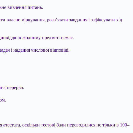
ьне вивчення питань.
и власне міркування, розв’язати завдання і зафіксувати хід
ідповіддю в жодному предметі немає.
адач і надання числової відповіді.
нна перерва.
ом.
атестата, оскільки тестові бали переводилися не тільки в 100–