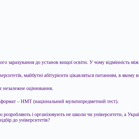
о зарахування до установ вищої освіти. У чому відмінність між
ситетів, майбутні абітурієнти цікавляться питанням, в якому ви
нє незалежне оцінювання.
й формат
– НМТ (національний мультипредметний тест).
 розробляють і організовують не школи чи університети, а Украї
ідбір до університетів?