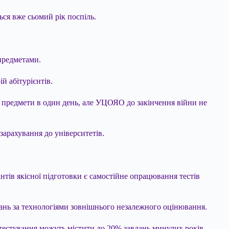
ься вже сьомий рік поспіль.
 предметами.
й абітурієнтів.
4 предмети в один день, але УЦОЯО до закінчення війни не
зарахування до університетів.
тів якісної підготовки є самостійне опрацювання тестів
ань за технологіями зовнішнього незалежного оцінювання.
тестування можуть містити до 20% завдань минулих років.