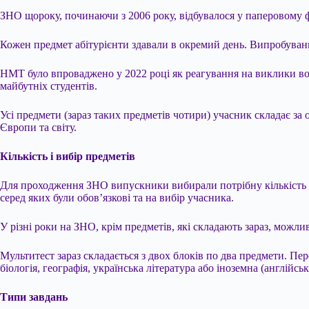
ЗНО щороку, починаючи з 2006 року, відбувалося у паперовому 
Кожен предмет абітурієнти здавали в окремий день. Випробування
НМТ було впроваджено у 2022 році як реагування на виклики воє
майбутніх студентів.
Усі предмети (зараз таких предметів чотири) учасник складає за 
Європи та світу.
Кількість і вибір предметів
Для проходження ЗНО випускники вибирали потрібну кількість пре
серед яких були обов’язкові та на вибір учасника.
У різні роки на ЗНО, крім предметів, які складають зараз, можли
Мультитест зараз складається з двох блоків по два предмети. Пере
біологія, географія, українська література або іноземна (англійсь
Типи завдань