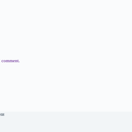
 I comment.
ни