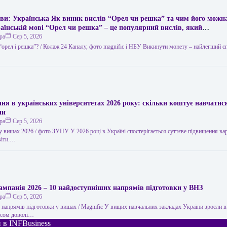
ви: Українська Як виник вислів “Орел чи решка” та чим його можн
раїнській мові “Орел чи решка” – це популярний вислів, який
ься для позначення випадкового вибору або вирішення суперечки за
ра
Сер 5, 2026
кидання монети. Його походження пов’язане з давньою традицією, к
“орел і решка”? / Колаж 24 Каналу, фото magnific і НБУ Викинути монету – найлегший с
монети зображували орла, а на іншій – герб міста чи інший символ, я
називали “решкою”. Цей вислів став символом невизначеності та випа
жливості прийняти рішення іншим шляхом. Він широко використову
житті, а також у літературі та кіно. Якщо ви хочете замінити вислів
ння в українських університетах 2026 року: скільки коштує навчатис
ни
ра
Сер 5, 2026
у вишах 2026 / фото ЗУНУ У 2026 році в Україні спостерігається суттєве підвищення ва
віти.…
мпанія 2026 – 10 найдоступніших напрямів підготовки у ВНЗ
ра
Сер 5, 2026
 напрямів підготовки у вишах / Magnific У вищих навчальних закладах України зросли в
часом доволі…
 в INFBusiness