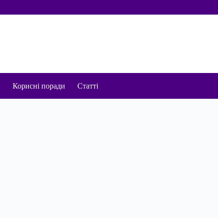
и
Корисні поради
Статті