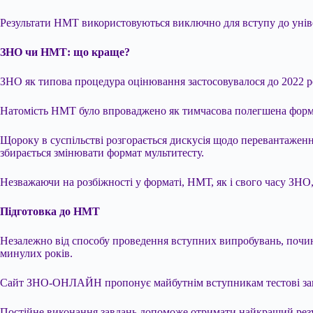
Результати НМТ використовуються виключно для вступу до універс
ЗНО чи НМТ: що краще?
ЗНО як типова процедура оцінювання застосовувалося до 2022 рок
Натомість НМТ було впроваджено як тимчасова полегшена форма е
Щороку в суспільстві розгорається дискусія щодо перевантаженн
збирається змінювати формат мультитесту.
Незважаючи на розбіжності у форматі, НМТ, як і свого часу ЗНО
Підготовка до НМТ
Незалежно від способу проведення вступних випробувань, почина
минулих років.
Сайт ЗНО-ОНЛАЙН пропонує майбутнім вступникам тестові завда
Постійне виконання завдань допоможе отримати найкращий резул