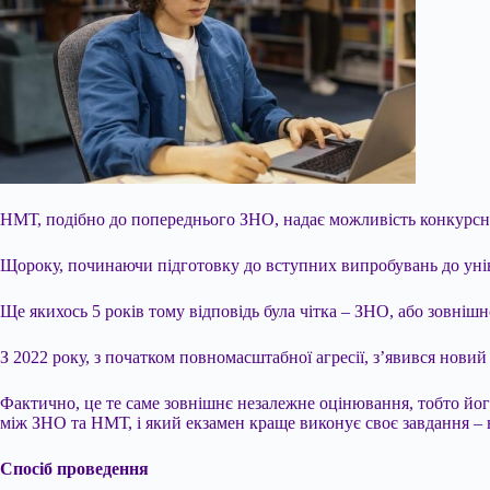
НМТ, подібно до попереднього ЗНО, надає можливість конкурсног
Щороку, починаючи підготовку до вступних випробувань до універ
Ще якихось 5 років тому відповідь була чітка – ЗНО, або зовніш
З 2022 року, з початком повномасштабної агресії, з’явився нови
Фактично, це те саме зовнішнє незалежне оцінювання, тобто його
між ЗНО та НМТ, і який екзамен краще виконує своє завдання – в
Спосіб проведення