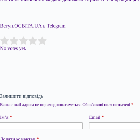
Вступ.ОСВІТА.UA в Telegram.
Submit Rating
Rate this item:
No votes yet.
Залишити відповідь
Ваша e-mail адреса не оприлюднюватиметься.
Обов’язкові поля позначені
*
Ім’я
*
Email
*
Додати коментар
*