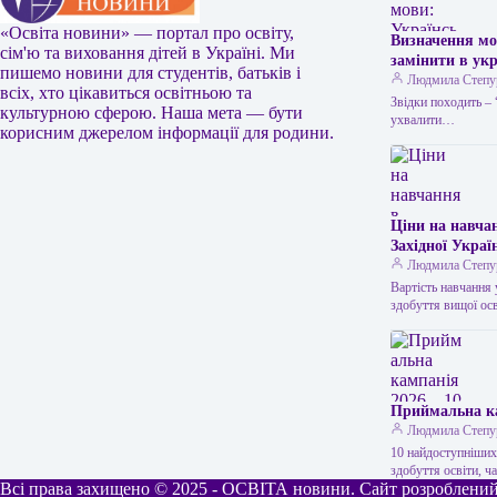
«Освіта новини» — портал про освіту,
Визначення мо
сім'ю та виховання дітей в Україні. Ми
замінити в ук
пишемо новини для студентів, батьків і
використовуєт
Людмила Степу
всіх, хто цікавиться освітньою та
допомогою під
Звідки походить – 
культурною сферою. Наша мета — бути
одній стороні 
ухвалити…
корисним джерелом інформації для родини.
народі часто 
коли немає мо
повсякденному 
решка” в…
Ціни на навча
Західної Украї
Людмила Степу
Вартість навчання 
здобуття вищої ос
Приймальна ка
Людмила Степу
10 найдоступніших
здобуття освіти, 
Всі права захищено © 2025 - ОСВІТА новини. Сайт розроблений