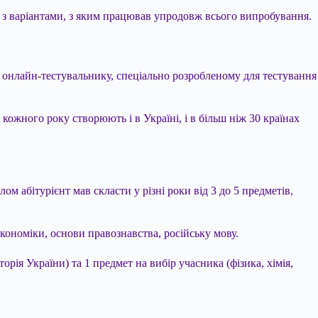
 з варіантами, з яким працював упродовж всього випробування.
в онлайн-тестувальнику, спеціально розробленому для тестування
кожного року створюють і в Україні, і в більш ніж 30 країнах
м абітурієнт мав скласти у різні роки від 3 до 5 предметів,
економіки, основи правознавства, російську мову.
орія України) та 1 предмет на вибір учасника (фізика, хімія,