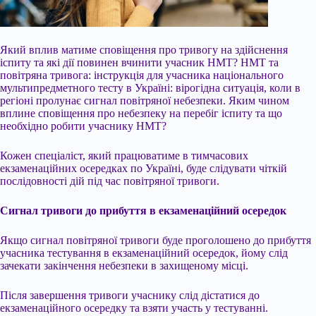
Який вплив матиме сповіщення про тривогу на здійснення
іспиту та які дії повинен вчинити учасник НМТ? НМТ та
повітряна тривога: інструкція для учасника національного
мультипредметного тесту в Україні: вірогідна ситуація, коли в
регіоні пролунає сигнал повітряної небезпеки. Яким чином
вплине сповіщення про небезпеку на перебіг іспиту та що
необхідно робити учаснику НМТ?
Кожен спеціаліст, який працюватиме в тимчасових
екзаменаційних осередках по Україні, буде слідувати чіткій
послідовності дій
під час повітряної тривоги.
Сигнал тривоги до прибуття в екзаменаційний осередок
Якщо сигнал повітряної тривоги буде проголошено до прибуття
учасника тестування в екзаменаційний осередок, йому слід
зачекати закінчення небезпеки в захищеному місці.
Після завершення тривоги учаснику слід дістатися до
екзаменаційного осередку та взяти участь у тестуванні.