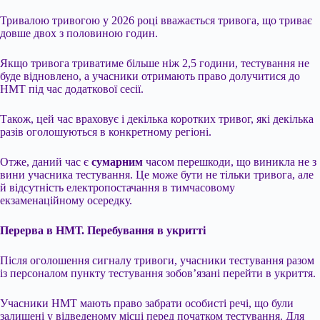
Тривалою тривогою у 2026 році вважається тривога, що триває
довше двох з половиною годин.
Якщо тривога триватиме більше ніж 2,5 години, тестування не
буде відновлено, а учасники отримають право долучитися до
НМТ під час додаткової сесії.
Також, цей час враховує і декілька коротких тривог, які декілька
разів оголошуються в конкретному регіоні.
Отже, даний час є
сумарним
часом перешкоди, що виникла не з
вини учасника тестування. Це може бути не тільки тривога, але
й відсутність електропостачання в тимчасовому
екзаменаційному осередку.
Перерва в НМТ. Перебування в укритті
Після оголошення сигналу тривоги, учасники тестування разом
із персоналом пункту тестування зобов’язані перейти в укриття.
Учасники НМТ мають право забрати особисті речі, що були
залишені у відведеному місці перед початком тестування. Для