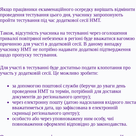
Якщо працівники екзаменаційного осередку вирішать відмінити
проведення тестування цього дня, учаснику запропонують
пройти тестування під час додаткової сесії НМТ.
Також, відсутність учасника на тестуванні через оголошення
тривалої повітряної небезпеки в регіоні буде вважатися вагомою
причиною для участі в додатковій сесії. В даному випадку
учаснику НМТ не потрібно надавати додаткові підтвердження
щодо пропуску тестування.
Для участі в тестуванні буде достатньо подати клопотання про
участь у додатковій сесії. Це можливо зробити:
за допомогою поштової служби (беручи до уваги день
проведення НМТ та термін, потрібний для доставки
документів до регіонального центру);
через електронну пошту (датою надсилання вхідного листа
вважатиметься дата, що зафіксована в електронній
скриньці регіонального центру);
особисто або через уповноважену ним особу, чиї
повноваження оформлені відповідно до законодавства.