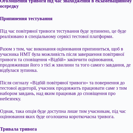
Оголошення тривоги під час знаходження в екзаменаційному
осередку
Припинення тестування
Під час повітряної тривоги тестування буде зупинено, це буде
реалізовано в спеціальному сервісі тестової платформи.
Разом з тим, час виконання оцінювання припиниться, щоб в
учасника НМТ була можливість після завершення повітряної
тривоги та сповіщення «Відбій» закінчити оцінювання,
продовживши його з тієї ж хвилини та того самого завдання, де
відбулася зупинка.
Після сигналу «Відбій повітряної тривоги» та повернення до
тестової аудиторії, учасник продовжить працювати саме з тим
набором завдань, над яким працював до сповіщення про
небезпеку.
Однак, така опція буде доступна лише тим учасникам, під час
оцінювання яких буде оголошена короткочасна тривога.
Тривала тривога