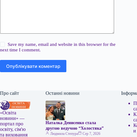
Save my name, email and website in this browser for the
next time I comment.
Опублікувати коментар
Про сайт
Останні новини
Інформ
П
с
«Освіта
К
новини» —
с
Наталка Денисенко стала
портал про
К
другою ведучою “Холостяка”
освіту, сім'ю
и
Людмила Степура
Сер 7, 2026
та виховання