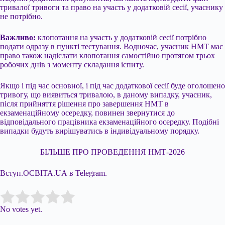
тривалої тривоги та право на участь у додатковій сесії, учаснику
не потрібно.
Важливо:
клопотання на участь у додатковій сесії потрібно
подати одразу в пункті тестування. Водночас, учасник НМТ має
право також надіслати клопотання самостійно протягом трьох
робочих днів з моменту складання іспиту.
Якщо і під час основної, і під час додаткової сесії буде оголошено
тривогу, що виявиться тривалою, в даному випадку, учасник,
після прийняття рішення про завершення НМТ в
екзаменаційному осередку, повинен звернутися до
відповідального працівника екзаменаційного осередку. Подібні
випадки будуть вирішуватись в індивідуальному порядку.
БІЛЬШЕ ПРО ПРОВЕДЕННЯ НМТ-2026
Вступ.ОСВІТА.UA в Telegram.
Submit Rating
Rate this item:
No votes yet.