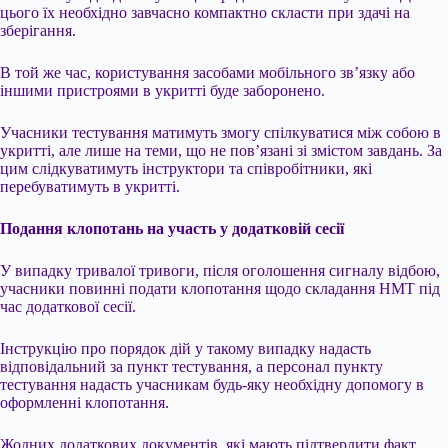
цього їх необхідно завчасно компактно скласти при здачі на
зберігання.
В той же час, користування засобами мобільного зв’язку або
іншими пристроями в укритті буде заборонено.
Учасники тестування матимуть змогу спілкуватися між собою в
укритті, але лише на теми, що не пов’язані зі змістом завдань. За
цим слідкуватимуть інструктори та співробітники, які
перебуватимуть в укритті.
Подання клопотань на участь у додатковій сесії
У випадку тривалої тривоги, після оголошення сигналу відбою,
учасники повинні подати клопотання щодо складання НМТ під
час додаткової сесії.
Інструкцію про порядок дій у такому випадку надасть
відповідальний за пункт тестування, а персонал пункту
тестування надасть учасникам будь-яку необхідну допомогу в
оформленні клопотання.
Жодних додаткових документів, які мають підтвердити факт