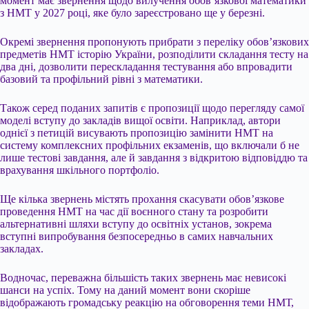
момент має звернення щодо вилучення обов’язкової математики
з НМТ у 2027 році, яке було зареєстровано ще у березні.
Окремі звернення пропонують прибрати з переліку обов’язкових
предметів НМТ історію України, розподілити складання тесту на
два дні, дозволити перескладання тестування або впровадити
базовий та профільний рівні з математики.
Також серед поданих запитів є пропозиції щодо перегляду самої
моделі вступу до закладів вищої освіти. Наприклад, автори
однієї з петицій висувають пропозицію замінити НМТ на
систему комплексних профільних екзаменів, що включали б не
лише тестові завдання, але й завдання з відкритою відповіддю та
врахування шкільного портфоліо.
Ще кілька звернень містять прохання скасувати обов’язкове
проведення НМТ на час дії воєнного стану та розробити
альтернативні шляхи вступу до освітніх установ, зокрема
вступні випробування безпосередньо в самих навчальних
закладах.
Водночас, переважна більшість таких звернень має невисокі
шанси на успіх. Тому на даний момент вони скоріше
відображають громадську реакцію на обговорення теми НМТ,