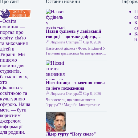
Про сайт
Останні новини
Інформ
П
с
«Освіта
К
новини» —
с
Назви будівель у львівській
портал про
К
говірці – що таке двірець,
освіту, сім'ю
и
креденс, кнайпа
Людмила Степура
Сер 8, 2026
та виховання
Львівський діалект / Фото: lviv.travel У
дітей в
Галичині трапляється багато цікавих
Україні. Ми
висловів. Деякі можуть спантеличити
пишемо
навіть досвідченого мандрівника. Тож
новини для
не дивно,…
студентів,
батьків і всіх,
хто
Нісенітниця – значення слова
цікавиться
та його походження
освітньою та
Людмила Степура
Сер 8, 2026
культурною
Чи знаєте ви, що означає вислів
сферою. Наша
“єрунда”? / Magnific. Ілюстративне
мета — бути
фото Часом історія виникнення слова
виявляється цікавішою за його
корисним
пряме…
джерелом
інформації
для родини.
Лідер гурту “Ногу свело”