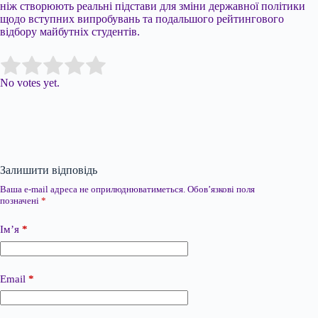
ніж створюють реальні підстави для зміни державної політики
щодо вступних випробувань та подальшого рейтингового
відбору майбутніх студентів.
Submit Rating
Rate this item:
No votes yet.
Залишити відповідь
Ваша e-mail адреса не оприлюднюватиметься.
Обов’язкові поля
позначені
*
Ім’я
*
Email
*