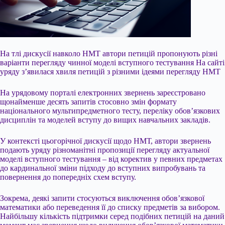
На тлі дискусії навколо НМТ автори петицій пропонують різні
варіанти перегляду чинної моделі вступного тестування На сайті
уряду з’явилася хвиля петицій з різними ідеями перегляду НМТ
На урядовому порталі електронних звернень зареєстровано
щонайменше десять запитів стосовно змін формату
національного мультипредметного тесту, переліку обов’язкових
дисциплін та моделей вступу до вищих навчальних закладів.
У контексті цьогорічної дискусії щодо НМТ, автори звернень
подають уряду різноманітні
пропозиції перегляду актуальної
моделі вступного тестування – від коректив у певних предметах
до кардинальної зміни підходу до вступних випробувань та
повернення до попередніх схем вступу.
Зокрема, деякі запити стосуються виключення обов’язкової
математики або переведення її до списку предметів за вибором.
Найбільшу кількість підтримки серед подібних петицій на даний