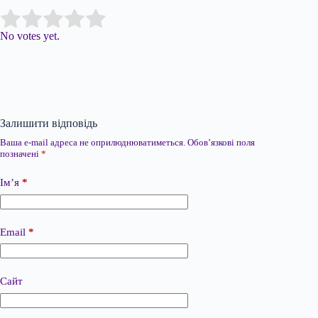
Submit Rating
Rate this item:
No votes yet.
Залишити відповідь
Ваша e-mail адреса не оприлюднюватиметься.
Обов’язкові поля
позначені
*
Ім’я
*
Email
*
Сайт