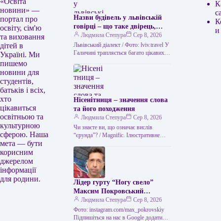
«Освіта
К
новини» —
с
Назви будівель у львівській
портал про
К
говірці – що таке двірець,
освіту, сім'ю
и
креденс, кнайпа
Людмила Степура
Сер 8, 2026
та виховання
Львівський діалект / Фото: lviv.travel У
дітей в
Галичині трапляється багато цікавих
Україні. Ми
висловів. Деякі можуть спантеличити
пишемо
навіть досвідченого мандрівника. Тож
новини для
не дивно,…
студентів,
батьків і всіх,
хто
Нісенітниця – значення слова
цікавиться
та його походження
освітньою та
Людмила Степура
Сер 8, 2026
культурною
Чи знаєте ви, що означає вислів
сферою. Наша
“єрунда”? / Magnific. Ілюстративне
мета — бути
фото Часом історія виникнення слова
виявляється цікавішою за його
корисним
пряме…
джерелом
інформації
для родини.
Лідер гурту “Ногу свело”
Максим Покровський
розповів про причини свого
Людмила Степура
Сер 8, 2026
візиту до України.
Фото: instagram.com/max_pokrovskiy
Підпишіться на нас в Google додати