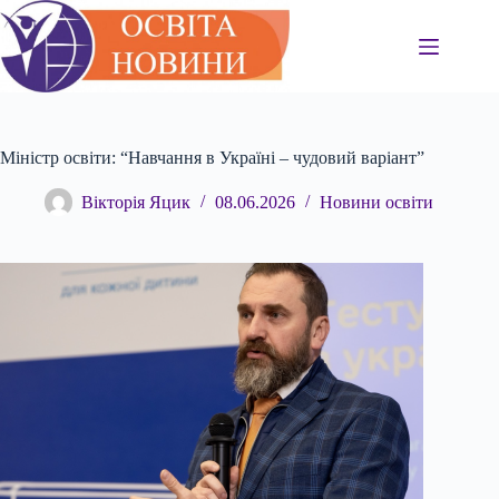
Перейти
до
вмісту
Міністр освіти: “Навчання в Україні – чудовий варіант”
Вікторія Яцик
08.06.2026
Новини освіти