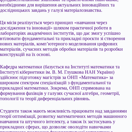
необхідними для вирішення актуальних інноваційних та
дослідницьких завдань у галузі матеріалознавства.
Ця місія реалізується через принцип «навчання через
дослідження та інновації» шляхом практичної роботи в
лабораторіях академічних інститутів, що дає змогу успішно
втілювати фундаментальні та прикладні проєкти зі створення
нових матеріалів, комп’ютерного моделювання цифрових
матеріалів, сучасних методів обробки матеріалів та розробки
конструкцій на їх основі.
Кафедра математики (базується на Інституті математики та
Інституті кібернетики ім. В. М. Глушкова НАН України)
здійснює підготовку магістрів за ОНП «Математика» за
широким спектром спеціалізацій з фундаментальної та
прикладної математики. Зокрема, ОНП спрямована на
формування фахівців у галузях сучасної алгебри, геометрії,
топології та теорії диференціальних рівнянь.
Студенти також мають можливість працювати над завданнями
теорії оптимізації, розвитку математичних методів машинного
навчання та штучного інтелекту, а також їх застосувань у
прикладних сферах, що дозволяє оволодіти навичками