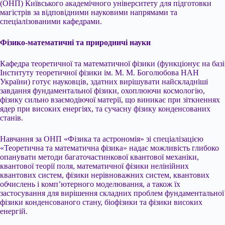
(ОНП) Київського академічного університету для підготовки
магістрів за відповідними науковими напрямами та
спеціалізованими кафедрами.
Фізико-математичні та природничі науки
Кафедра теоретичної та математичної фізики (функціонує на базі
Інституту теоретичної фізики ім. М. М. Боголюбова НАН
України) готує науковців, здатних вирішувати найскладніші
завдання фундаментальної фізики, охоплюючи космологію,
фізику сильно взаємодіючої матерії, що виникає при зіткненнях
ядер при високих енергіях, та сучасну фізику конденсованих
станів.
Навчання за ОНП «Фізика та астрономія» зі спеціалізацією
«Теоретична та математична фізика» надає можливість глибоко
опанувати методи багаточастинкової квантової механіки,
квантової теорії поля, математичної фізики нелінійних
квантових систем, фізики нерівноважних систем, квантових
обчислень і комп’ютерного моделювання, а також їх
застосування для вирішення складних проблем фундаментальної
фізики конденсованого стану, біофізики та фізики високих
енергій.