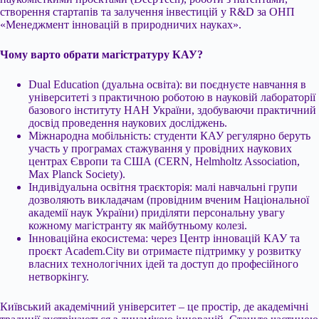
створення стартапів та залучення інвестицій у R&D за ОНП
«Менеджмент інновацій в природничих науках».
Чому варто обрати магістратуру КАУ?
Dual Education (дуальна освіта): ви поєднуєте навчання в
університеті з практичною роботою в науковій лабораторії
базового інституту НАН України, здобуваючи практичний
досвід проведення наукових досліджень.
Міжнародна мобільність: студенти КАУ регулярно беруть
участь у програмах стажування у провідних наукових
центрах Європи та США (CERN, Helmholtz Association,
Max Planck Society).
Індивідуальна освітня траєкторія: малі навчальні групи
дозволяють викладачам (провідним вченим Національної
академії наук України) приділяти персональну увагу
кожному магістранту як майбутньому колезі.
Інноваційна екосистема: через Центр інновацій КАУ та
проєкт Academ.City ви отримаєте підтримку у розвитку
власних технологічних ідей та доступ до професійного
нетворкінгу.
Київський академічний університет – це простір, де академічні