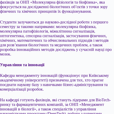
фахівців за ОНП «Молекулярна фізіологія та біофізика», яка
фокусується на дослідженні біологічних об’єктів з точки зору
фізичних та хімічних принципів їх функціонування.
Студенти залучаються до науково-дослідної роботи з першого
семестру за такими напрямами: молекулярна біофізика,
молекулярна патофізіологія, міжклітинна сигналізація,
оптогенетика, сенсорна сигналізація, застосування фізичних,
хімічних, математичних та обчислювальних підходів і методів
для розв’язання біологічних та медичних проблем, а також
розробка інноваційних методів досліджень у сучасній науці про
мозок.
Управління та інновації
Кафедра менеджменту інновацій (функціонує при Київському
академічному університеті) призначена для тих, хто прагне
поєднати наукову базу з навичками бізнес-адміністрування та
комерціалізації розробок.
На кафедрі готують фахівців, які стануть лідерами для BioTech-
ринку та фармацевтичних компаній, за ОНП «Менеджмент
інновацій в біології», а також спеціалістів з управління
наукомісткими проєктами (DeepTech), роботи з патентами,