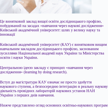
Це винятковий заклад вищої освіти дослідницького профілю,
побудований на засадах «навчання через наукові дослідження»
Київський академічний університет: шлях у велику науку та
інновації
Київський академічний університет (КАУ) є винятковим вищим
навчальним закладом дослідницького профілю, заснованим
зусиллями Національної академії наук України та Міністерства
освіти і науки України.
Центральною ідеєю закладу є принцип «навчання через
дослідження» (learning by doing research).
Вступ до магістратури КАУ означає не просто здобуття
наукового ступеня, а безпосередню інтеграцію в реальну наукову
діяльність провідних лабораторій наукових установ НАН
України з перших днів навчання.
Нижче представлено огляд основних освітньо-наукових програм