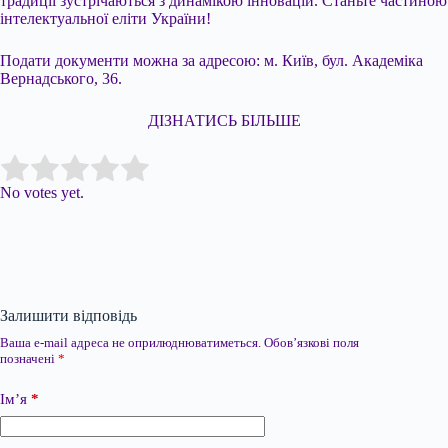
традиції зустрічаються з динамікою інновацій. Станьте частиною
інтелектуальної еліти України!
Подати документи можна за адресою: м. Київ, бул. Академіка
Вернадського, 36.
ДІЗНАТИСЬ БІЛЬШЕ
Submit Rating
Rate this item:
No votes yet.
Залишити відповідь
Ваша e-mail адреса не оприлюднюватиметься.
Обов’язкові поля
позначені
*
Ім’я
*