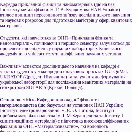
Кафедра прикладної фізики та наноматеріалів (діє на базі
Інституту металофізики ім. Г. В. Курдюмова НАН України)
втілює принцип нерозривного зв’язку дослідницького навчання
та наукових розробок для підготовки магістрів у сфері квантових
матеріалів.
Студенти, які навчаються за ОНП «Прикладна фізика та
наноматеріали», починаючи з першого семестру, залучаються до
проведення досліджень у наукових лабораторіях Київського
академічного університету та профільних наукових установ.
Важливим аспектом дослідницького навчання на кафедрі є
участь студентів у міжнародних наукових проєктах GU-QuMat,
UKRATOP (Дрезден, Німеччина) та залучення до формування
української лабораторії для дослідження квантових матеріалів на
синхротроні SOLARIS (Краків, Польща).
Основною місією Кафедри прикладної фізики та
матеріалознавства (що базується на установах НАН України:
Інституті електрозварювання ім. Є. О. Патона, Інституті
проблем матеріалознавства ім. І. М. Францевича та Інституті
сцинтиляційних матеріалів) є підготовка висококваліфікованих
фахівців за ОНП «Матеріалознавство», які володіють
фундаментальними знаннями та практичними навичками,