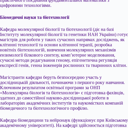
практичного поєднання фундаментальної математики з
цифровими технологіями.
Біомедичні науки та біотехнології
Кафедра молекулярної біології та біотехнології (діє на базі
Інституту молекулярної біології та генетики НАН України) готує
магістрів для роботи у таких сучасних напрямах досліджень, як
клітинні технології та основи клітинної терапії, розробка
новітніх біотехнологій, вивчення молекулярних механізмів
ензимології білкового синтезу, комп’ютерне моделювання,
сучасні методи редагування геному, епігенетична регуляція
експресії генів, генна інженерія рослинних та тваринних клітин.
Магістранти кафедри беруть безпосередню участь у
дослідницькій діяльності, починаючи з першого року навчання.
Ключовим результатом освітньої програми за ОНП
«Молекулярна біологія та біотехнологія» є підготовка фахівців,
здатних до самостійної науково-дослідницької роботи в
лабораторіях академічних інститутів та наукомістких компаній
біомедичного та біотехнологічного профілю.
Кафедра біомедицини та нейронаук (функціонує при Київському
академічному університеті). На кафедрі здійснюється підготовка