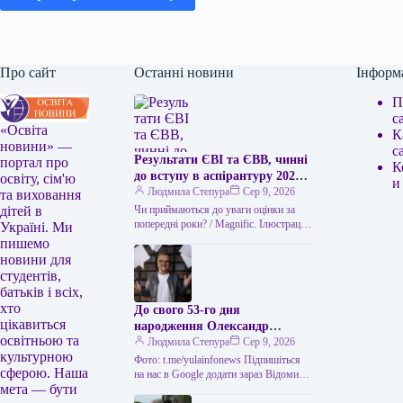
Про сайт
Останні новини
Інформ
П
с
«Освіта
К
новини» —
с
Результати ЄВІ та ЄВВ, чинні
портал про
К
до вступу в аспірантуру 2026
освіту, сім'ю
и
року
Людмила Степура
Сер 9, 2026
та виховання
Чи приймаються до уваги оцінки за
дітей в
попередні роки? / Magnific. Ілюстрація
Україні. Ми
Одне з найчастіших питань абітурієнтів
пишемо
до аспірантури – чи…
новини для
студентів,
батьків і всіх,
хто
До свого 53-го дня
цікавиться
народження Олександр
освітньою та
Пономарьов повідомив, що
Людмила Степура
Сер 9, 2026
культурною
створив пригодницьку книгу.
Фото: t.me/yulainfonews Підпишіться
сферою. Наша
на нас в Google додати зараз Відомий
мета — бути
український виконавець Олександр