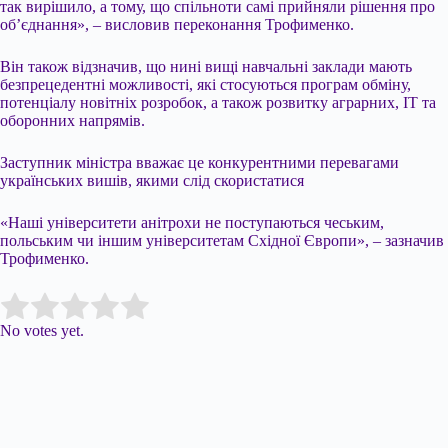
так вирішило, а тому, що спільноти самі прийняли рішення про
об’єднання», – висловив переконання Трофименко.
Він також відзначив, що нині вищі навчальні заклади мають
безпрецедентні можливості, які стосуються програм обміну,
потенціалу новітніх розробок, а також розвитку аграрних, ІТ та
оборонних напрямів.
Заступник міністра вважає це конкурентними перевагами
українських вишів, якими слід скористатися
«Наші університети анітрохи не поступаються чеським,
польським чи іншим університетам Східної Європи», – зазначив
Трофименко.
Submit Rating
Rate this item:
No votes yet.