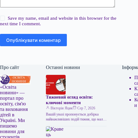
Save my name, email and website in this browser for the
next time I comment.
Опублікувати коментар
Про сайт
Останні новини
Інформ
П
с
«Освіта
К
новини» —
с
Тижневий огляд освіти:
портал про
К
ключові моменти
освіту, сім'ю
и
Вікторія Яцик
Сер 7, 2026
та виховання
Вашій увазі пропонується добірка
дітей в
найважливіших подій тижня, що мали
Україні. Ми
місце в українській освіті. Головні
пишемо
освітні події тижня: підсумки Топ-100
новини для
українських…
студентів,