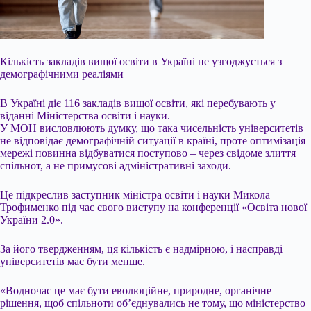
Кількість закладів вищої освіти в Україні не узгоджується з
демографічними реаліями
В Україні діє 116 закладів вищої освіти, які перебувають у
віданні Міністерства освіти і науки.
У МОН висловлюють думку, що така чисельність університетів
не відповідає демографічній ситуації в країні, проте оптимізація
мережі повинна відбуватися поступово – через свідоме злиття
спільнот, а не примусові адміністративні заходи.
Це підкреслив заступник міністра освіти і науки Микола
Трофименко під час свого
виступу на конференції «Освіта нової
України 2.0».
За його твердженням, ця кількість є надмірною, і насправді
університетів має бути менше.
«Водночас це має бути еволюційне, природне, органічне
рішення, щоб спільноти об’єднувались не тому, що міністерство