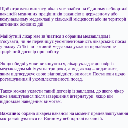
Щоб отримати виплату, лікар має знайти на Єдиному вебпорталі
вакансій медичних працівників вакансію в державному або
комунальному медзакладі у сільській місцевості або на території
активних бойових дій.
Майбутній лікар має зв’язатися з обраним медзакладом і
з’ясувати, чи не перевищує укомплектованість лікарських посад
у ньому 75 % і чи готовий медзаклад укласти щонайменше
трирічний договір про роботу.
Якщо обидві умови виконуються, лікар укладає договір із
медзакладом мінімум на три роки, а медзаклад – видає лист,
яким підтверджує свою відповідність вимогам Постанови щодо
розташування й укомплектованості посад.
Також можна укласти такий договір із закладом, до якого лікар
вже влаштувався після завершення інтернатури, якщо він
відповідає наведеним вимогам.
Важливо:
обрана лікарем вакансія на момент працевлаштування
має розміщуватися на Єдиному вебпорталі вакансій.