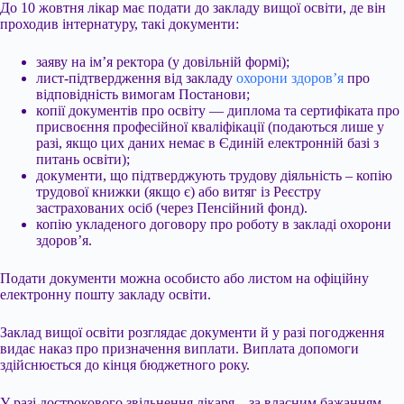
До 10 жовтня лікар має подати до закладу вищої освіти, де він
проходив інтернатуру, такі документи:
заяву на ім’я ректора (у довільній формі);
лист-підтвердження від закладу
охорони здоров’я
про
відповідність вимогам Постанови;
копії документів про освіту — диплома та сертифіката про
присвоєння професійної кваліфікації (подаються лише у
разі, якщо цих даних немає в Єдиній електронній базі з
питань освіти);
документи, що підтверджують трудову діяльність – копію
трудової книжки (якщо є) або витяг із Реєстру
застрахованих осіб (через Пенсійний фонд).
копію укладеного договору про роботу в закладі охорони
здоров’я.
Подати документи можна особисто або листом на офіційну
електронну пошту закладу освіти.
Заклад вищої освіти розглядає документи й у разі погодження
видає наказ про призначення виплати. Виплата допомоги
здійснюється до кінця бюджетного року.
У разі дострокового звільнення лікаря – за власним бажанням,