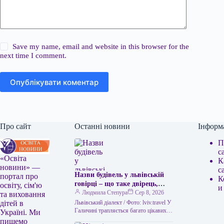
Save my name, email and website in this browser for the
next time I comment.
Опублікувати коментар
Про сайт
Останні новини
Інформ
П
с
«Освіта
К
новини» —
с
Назви будівель у львівській
портал про
К
говірці – що таке двірець,
освіту, сім'ю
и
креденс, кнайпа
Людмила Степура
Сер 8, 2026
та виховання
Львівський діалект / Фото: lviv.travel У
дітей в
Галичині трапляється багато цікавих
Україні. Ми
висловів. Деякі можуть спантеличити
пишемо