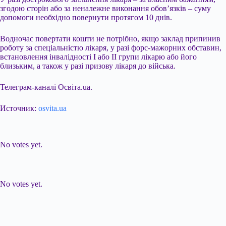
згодою сторін або за неналежне виконання обов’язків – суму
допомоги необхідно повернути протягом 10 днів.
Водночас повертати кошти не потрібно, якщо заклад припинив
роботу за спеціальністю лікаря, у разі форс-мажорних обставин,
встановлення інвалідності І або ІІ групи лікарю або його
близьким, а також у разі призову лікаря до війська.
Телеграм-каналі Освіта.ua.
Источник:
osvita.ua
Submit Rating
Rate this item:
No votes yet.
Submit Rating
Rate this item:
No votes yet.