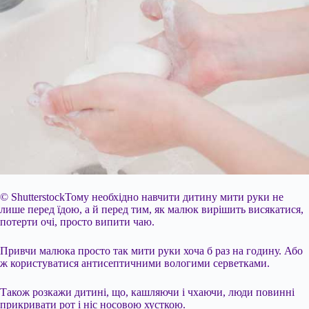
© ShutterstockТому необхідно навчити дитину мити руки не
лише перед їдою, а й перед тим, як малюк вирішить висякатися,
потерти очі, просто випити чаю.
Привчи малюка просто так мити руки хоча б раз на годину. Або
ж користуватися антисептичними вологими серветками.
Також розкажи дитині, що, кашляючи і чхаючи, люди повинні
прикривати рот і ніс носовою хусткою.