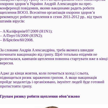
охорони здоров’я України Андрій Александрін на прес-
конференції повідомив, якими вакцинами радить робити
щеплення ВООЗ. Всесвітня організація охорони здоров’я
рекомендує робити щеплення в сезон 2011-2012 рр.. від трьох
штамів вірусів:
– A/Каліфорнія/07/2009 (H1N1);
– A/Перт/16/2009 (H3N2);
– В/Брісбен/60/2008.
За словами Андрія Александріна, треба якомога швидше
починати вакцинацію від грипу. Щоб тотальна епідемія не
розпочалася, кампанія щеплення повинна стартувати вже в кінці
вересня.
Адже до кінця жовтня, коли почнеться холод і сльота,
підвищиться ризик зараження грипом. А якщо вакцинація
пройде заздалегідь і організовано, імунітет людей буде готовий
протистояти грипу.
Групам ризику робити щеплення обов’язково