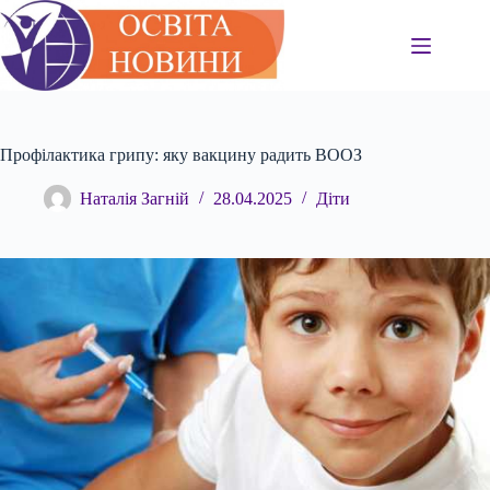
Перейти
до
вмісту
Профілактика грипу: яку вакцину радить ВООЗ
Наталія Загній
28.04.2025
Діти