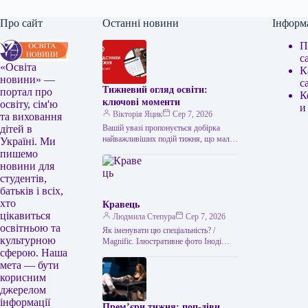
Про сайт
Останні новини
Інформ
П
с
«Освіта
К
новини» —
с
Тижневий огляд освіти:
портал про
К
ключові моменти
освіту, сім'ю
и
Вікторія Яцик
Сер 7, 2026
та виховання
Вашій увазі пропонується добірка
дітей в
найважливіших подій тижня, що мали
Україні. Ми
місце в українській освіті. Головні
пишемо
освітні події тижня: підсумки Топ-100
новини для
українських…
студентів,
батьків і всіх,
хто
Кравець
цікавиться
Людмила Степура
Сер 7, 2026
освітньою та
Як іменувати цю спеціальність? /
культурною
Magnific. Ілюстративне фото Іноді
сферою. Наша
може здаватися, що всі, хто
займається пошиттям, — це просто
мета — бути
“швачки”.…
корисним
джерелом
інформації
Прем’єри тижня: поп-діви