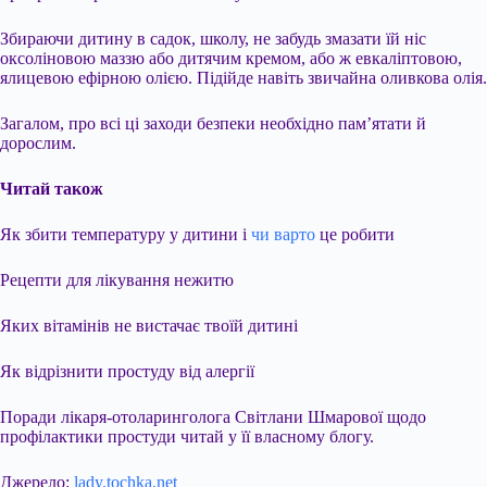
Збираючи дитину в садок, школу, не забудь змазати їй ніс
оксоліновою маззю або дитячим кремом, або ж евкаліптовою,
ялицевою ефірною олією. Підійде навіть звичайна оливкова олія.
Загалом, про всі ці заходи безпеки необхідно пам’ятати й
дорослим.
Читай також
Як збити температуру у дитини і
чи варто
це робити
Рецепти для лікування нежитю
Яких вітамінів не вистачає твоїй дитині
Як відрізнити простуду від алергії
Поради лікаря-отоларинголога Світлани Шмарової щодо
профілактики простуди читай у її власному блогу.
Джерело:
lady.tochka.net