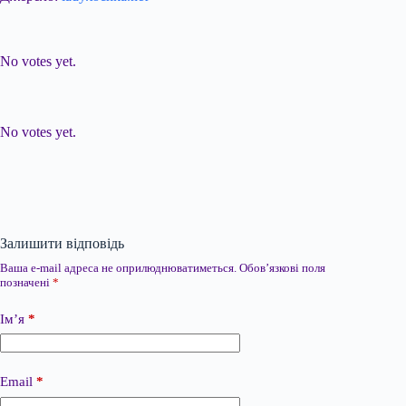
Submit Rating
Rate this item:
No votes yet.
Submit Rating
Rate this item:
No votes yet.
Залишити відповідь
Ваша e-mail адреса не оприлюднюватиметься.
Обов’язкові поля
позначені
*
Ім’я
*
Email
*