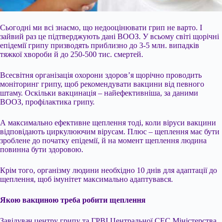
Сьогодні ми всі знаємо, що недооцінювати грип не варто. І
зайвий раз це підтверджують дані ВООЗ. У всьому світі щорічні
епідемії грипу призводять приблизно до 3-5 млн. випадків
тяжкої хвороби й до 250-500 тис. смертей.
Всесвітня організація охорони здоров’я щорічно проводить
моніторинг грипу, щоб рекомендувати вакцини від певного
штаму. Оскільки вакцинація – найефективніша, за даними
ВООЗ, профілактика грипу.
А максимально ефективне щеплення тоді, коли віруси вакцини
відповідають циркулюючим
вірусам. Плюс – щеплення має бути
зроблене до початку епідемії, й на момент щеплення людина
повинна бути здоровою.
Крім того, організму людини необхідно 10 днів для адаптації до
щеплення, щоб імунітет максимально адаптувався.
Якою вакциною треба робити щеплення
Завідувач центру грипу та ГРВІ Центральної СЕС Міністерства