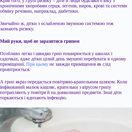
Крім того, у групі ризику – діти й люди будь-якого віку з
хронічними хворобами серця, легенів, нирок, крові та системи
обміну речовин, наприклад, діабетики.
Звичайно ж, дітки з ослабленою імунною системою теж
зазнають ризику.
Мий руки, щоб не заразитися грипом
Особливо легко і швидко грип поширюється у школах і
садочках, адже дітки цілий день змушені перебувати в одному
приміщенні.
При цьому
не завжди приміщення як слід
провітрюється.
А грип якраз передається повітряно-крапельним шляхом. Коли
інфікований малюк кашляє, крапельки з вірусом грипу
потрапляють у повітря й на довколишні предмети. Інші діти
торкаються і вдихають інфекцію.