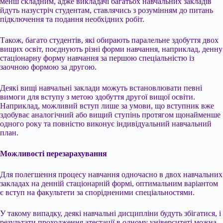
менш складним, адже викладачі багатьох навчальних закладів
йдуть назустріч студентам, ставлячись з розумінням до питань
підключення та подання необхідних робіт.
Також, багато студентів, які обирають паралельне здобуття двох
вищих освіт, поєднують різні форми навчання, наприклад, денну
стаціонарну форму навчання за першою спеціальністю із
заочною формою за другою.
Деякі вищі навчальні заклади можуть встановлювати певні
вимоги для вступу з метою здобуття другої вищої освіти.
Наприклад, можливий вступ лише за умови, що вступник вже
здобуває аналогічний або вищий ступінь протягом щонайменше
одного року та повністю виконує індивідуальний навчальний
план.
Можливості перезарахування
Для полегшення процесу навчання одночасно в двох навчальних
закладах на денній стаціонарній формі, оптимальним варіантом
є вступ на факультети за спорідненими спеціальностями.
У такому випадку, деякі навчальні дисципліни будуть збігатися, і
результати проходження атестації в одному університеті можна