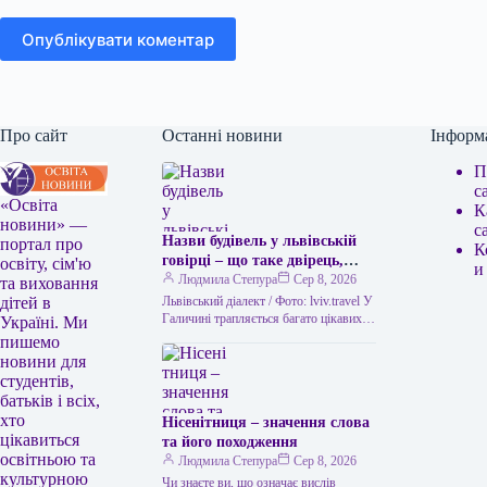
Опублікувати коментар
Про сайт
Останні новини
Інформ
П
с
«Освіта
К
новини» —
с
Назви будівель у львівській
портал про
К
говірці – що таке двірець,
освіту, сім'ю
и
креденс, кнайпа
Людмила Степура
Сер 8, 2026
та виховання
Львівський діалект / Фото: lviv.travel У
дітей в
Галичині трапляється багато цікавих
Україні. Ми
висловів. Деякі можуть спантеличити
пишемо
навіть досвідченого мандрівника. Тож
новини для
не дивно,…
студентів,
батьків і всіх,
хто
Нісенітниця – значення слова
цікавиться
та його походження
освітньою та
Людмила Степура
Сер 8, 2026
культурною
Чи знаєте ви, що означає вислів