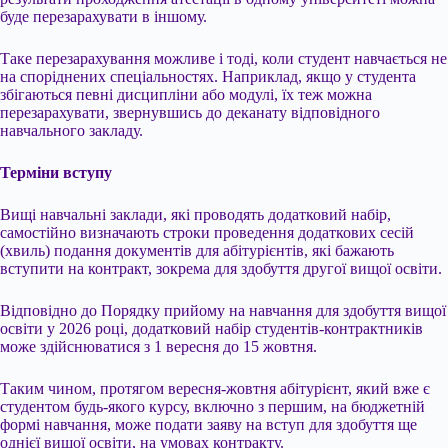
буде перезарахувати в іншому.
Таке перезарахування можливе і тоді, коли студент навчається не
на споріднених спеціальностях. Наприклад, якщо у студента
збігаються певні дисципліни або модулі, їх теж можна
перезарахувати, звернувшись до деканату відповідного
навчального закладу.
Терміни вступу
Вищі навчальні заклади, які проводять додатковий набір,
самостійно визначають строки проведення додаткових сесій
(хвиль) подання документів для абітурієнтів, які бажають
вступити на контракт, зокрема для здобуття другої вищої освіти.
Відповідно до Порядку прийому на навчання для здобуття вищої
освіти у 2026 році, додатковий набір студентів-контрактників
може здійснюватися з 1 вересня до 15 жовтня.
Таким чином, протягом вересня-жовтня абітурієнт, який вже є
студентом будь-якого курсу, включно з першим, на бюджетній
формі навчання, може подати заяву на вступ для здобуття ще
однієї вищої освіти, на умовах контракту.