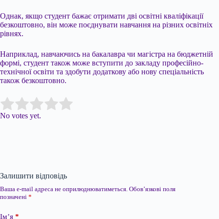
Однак, якщо студент бажає отримати дві освітні кваліфікації
безкоштовно, він може поєднувати навчання на різних освітніх
рівнях.
Наприклад, навчаючись на бакалавра чи магістра на бюджетній
формі, студент також може вступити до закладу професійно-
технічної освіти та здобути додаткову або нову спеціальність
також безкоштовно.
Submit Rating
Rate this item:
No votes yet.
Залишити відповідь
Ваша e-mail адреса не оприлюднюватиметься.
Обов’язкові поля
позначені
*
Ім’я
*