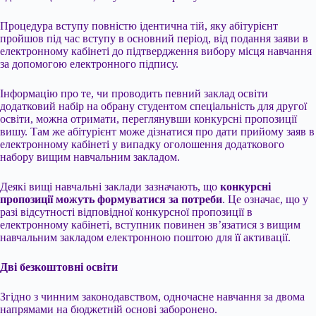
Процедура вступу повністю ідентична тій, яку абітурієнт
пройшов під час вступу в основний період, від подання заяви в
електронному кабінеті до підтвердження вибору місця навчання
за допомогою електронного підпису.
Інформацію про те, чи проводить певний заклад освіти
додатковий набір на обрану студентом спеціальність для другої
освіти, можна отримати, переглянувши конкурсні пропозиції
вишу. Там же абітурієнт може дізнатися про дати прийому заяв в
електронному кабінеті у випадку оголошення додаткового
набору вищим навчальним закладом.
Деякі вищі навчальні заклади зазначають, що
конкурсні
пропозиції можуть формуватися за потреби
. Це означає, що у
разі відсутності відповідної конкурсної пропозиції в
електронному кабінеті, вступник повинен зв’язатися з вищим
навчальним закладом електронною поштою для її активації.
Дві безкоштовні освіти
Згідно з чинним законодавством, одночасне навчання за двома
напрямами на бюджетній основі заборонено.