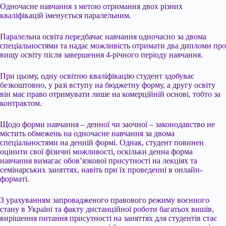
Одночасне навчання з метою отримання двох різних
кваліфікацій іменується паралельним.
Паралельна освіта передбачає навчання одночасно за двома
спеціальностями та надає можливість отримати два дипломи про
вищу освіту після завершення 4-річного періоду навчання.
При цьому, одну освітню кваліфікацію студент здобуває
безкоштовно, у разі вступу на бюджетну форму, а другу освіту
він має право отримувати лише на комерційній основі, тобто за
контрактом.
Щодо форми навчання – денної чи заочної – законодавство не
містить обмежень на одночасне навчання за двома
спеціальностями на денній формі. Однак, студент повинен
оцінити свої фізичні можливості, оскільки денна форма
навчання вимагає обов’язкової присутності на лекціях та
семінарських заняттях, навіть при їх проведенні в онлайн-
форматі.
З урахуванням запровадженого правового режиму воєнного
стану в Україні та факту дистанційної роботи багатьох вишів,
вирішення питання присутності на заняттях для студентів стає