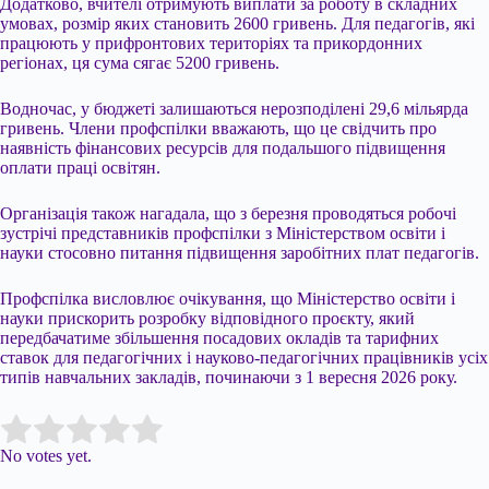
Додатково, вчителі отримують виплати за роботу в складних
умовах, розмір яких становить 2600 гривень. Для педагогів, які
працюють у прифронтових територіях та прикордонних
регіонах, ця сума сягає 5200 гривень.
Водночас, у бюджеті залишаються нерозподілені 29,6 мільярда
гривень. Члени профспілки вважають, що це свідчить про
наявність фінансових ресурсів для подальшого підвищення
оплати праці освітян.
Організація також нагадала, що з березня проводяться робочі
зустрічі представників профспілки з Міністерством освіти і
науки стосовно питання підвищення заробітних плат педагогів.
Профспілка висловлює очікування, що Міністерство освіти і
науки прискорить розробку відповідного проєкту, який
передбачатиме збільшення посадових окладів та тарифних
ставок для педагогічних і науково-педагогічних працівників усіх
типів навчальних закладів, починаючи з 1 вересня 2026 року.
Submit Rating
Rate this item:
No votes yet.