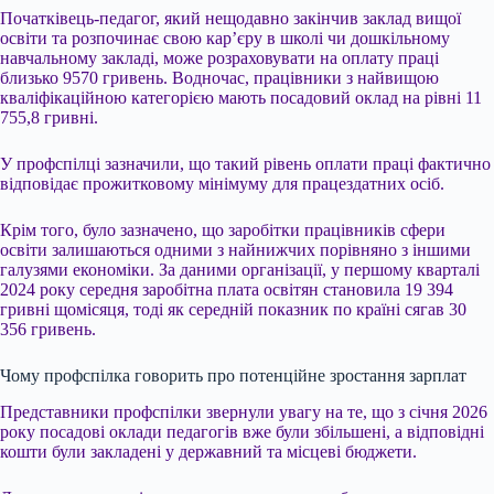
Початківець-педагог, який нещодавно закінчив заклад вищої
освіти та розпочинає свою кар’єру в школі чи дошкільному
навчальному закладі, може розраховувати на оплату праці
близько 9570 гривень. Водночас, працівники з найвищою
кваліфікаційною категорією мають посадовий оклад на рівні 11
755,8 гривні.
У профспілці зазначили, що такий рівень оплати праці фактично
відповідає прожитковому мінімуму для працездатних осіб.
Крім того, було зазначено, що заробітки працівників сфери
освіти залишаються одними з найнижчих порівняно з іншими
галузями економіки. За даними організації, у першому кварталі
2024 року середня заробітна плата освітян становила 19 394
гривні щомісяця, тоді як середній показник по країні сягав 30
356 гривень.
Чому профспілка говорить про потенційне зростання зарплат
Представники профспілки звернули увагу на те, що з січня 2026
року посадові оклади педагогів вже були збільшені, а відповідні
кошти були закладені у державний та місцеві бюджети.