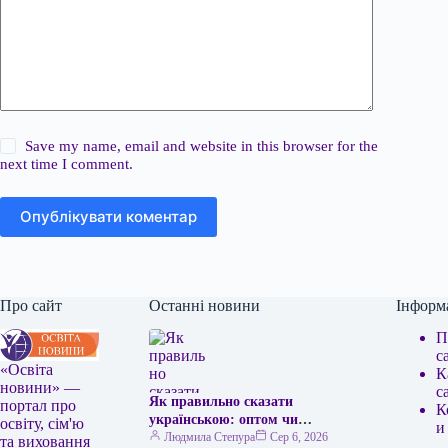
Save my name, email and website in this browser for the
next time I comment.
Опублікувати коментар
Про сайт
Останні новини
Інформ
П
с
«Освіта
К
новини» —
с
Як правильно сказати
портал про
К
українською: оптом чи
освіту, сім'ю
и
гуртом
Людмила Степура
Сер 6, 2026
та виховання