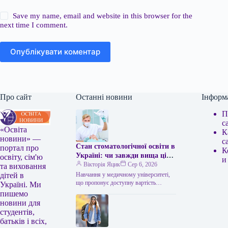
Save my name, email and website in this browser for the
next time I comment.
Опублікувати коментар
Про сайт
Останні новини
Інформ
П
с
«Освіта
К
новини» —
с
Стан стоматологічної освіти в
портал про
К
Україні: чи завжди вища ціна
освіту, сім'ю
и
гарантує кращу якість?
Вікторія Яцик
Сер 6, 2026
та виховання
Навчання у медичному університеті,
дітей в
що пропонує доступну вартість
Україні. Ми
навчання, не обов’язково означає
пишемо
нижчу якість. Найвищу плату за
новини для
навчання пропонує Львівський…
студентів,
батьків і всіх,