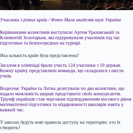
Учасники з різних країн / Фото Мала академія наук України
Керівниками колективів виступили Артем Уразовський та
Климентій Золотарьов, які підтримували учасників під час
підготовки та безпосередньо на турнірі.
Яка кількість країн була представлена?
Загалом в олімпіаді брали участь 124 учасники з 19 держав.
Кожну країну представляли команди, що складалися з шести
учнів.
Водночас Україна та Литва делегували по два колективи, що
надало можливість ширше представити своїх конкурсантів.
Тріумф українців став черговим підтвердженням високого рівня
математичної підготовки та обдарованості школярів навіть у
важкий час.
У школах будуть нові правила доступу на територію: хто їх
створить?