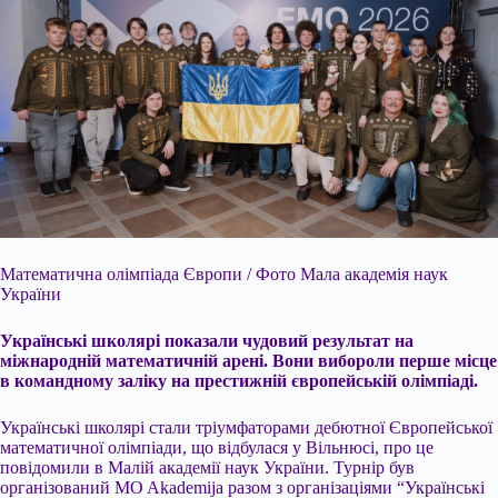
Математична олімпіада Європи / Фото Мала академія наук
України
Українські школярі показали чудовий результат на
міжнародній математичній арені. Вони вибороли перше місце
в командному заліку на престижній європейській олімпіаді.
Українські школярі стали тріумфаторами дебютної Європейської
математичної олімпіади, що відбулася у Вільнюсі, про це
повідомили в Малій академії наук України. Турнір був
організований MO Akademija разом з організаціями “Українські