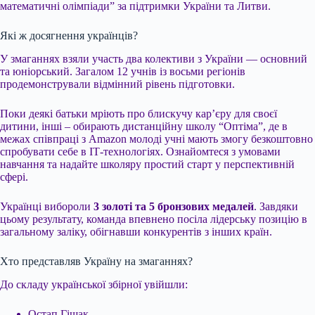
математичні олімпіади” за підтримки України та Литви.
Які ж досягнення українців?
У змаганнях взяли участь два колективи з України — основний
та юніорський. Загалом 12 учнів із восьми регіонів
продемонстрували відмінний рівень підготовки.
Поки деякі батьки мріють про блискучу кар’єру для своєї
дитини, інші – обирають дистанційну школу “Оптіма”, де в
межах співпраці з Amazon молоді учні мають змогу безкоштовно
спробувати себе в ІТ-технологіях. Ознайомтеся з умовами
навчання та надайте школяру простий старт у перспективній
сфері.
Українці вибороли
3 золоті та 5 бронзових медалей
. Завдяки
цьому результату, команда впевнено посіла лідерську позицію в
загальному заліку, обігнавши конкурентів з інших країн.
Хто представляв Україну на змаганнях?
До складу української збірної увійшли:
Остап Гіщак