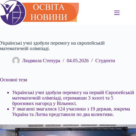
Перейти
до
вмісту
Українські учні здобули перемогу на європейській
математичній олімпіаді.
Людмила Степура
04.05.2026
Студенти
Основні тези
Українські учні здобули перемогу на першій Європейській
математичній олімпіаді, отримавши 3 золоті та 5
бронзових нагород у Вільнюсі.
У змаганні змагалися
124 учасники з 19 держав, зокрема
Україна та Литва представили по два колективи.