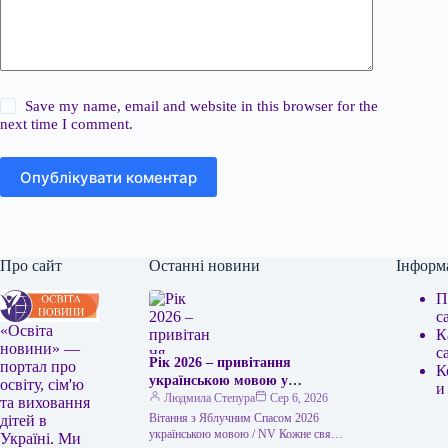
Save my name, email and website in this browser for the
next time I comment.
Опублікувати коментар
Про сайт
Останні новини
Інформ
П
с
«Освіта
К
новини» —
с
Рік 2026 – привітання
портал про
К
українською мовою у
освіту, сім'ю
и
зображеннях, віршах та
Людмила Степура
Сер 6, 2026
та виховання
власними словами
Вітання з Яблучним Спасом 2026
дітей в
українською мовою / NV Кожне свято
Україні. Ми