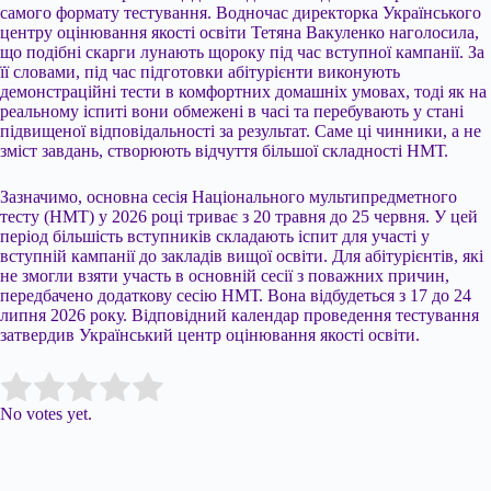
самого формату тестування. Водночас директорка Українського
центру оцінювання якості освіти Тетяна Вакуленко наголосила,
що подібні скарги лунають щороку під час вступної кампанії. За
її словами, під час підготовки абітурієнти виконують
демонстраційні тести в комфортних домашніх умовах, тоді як на
реальному іспиті вони обмежені в часі та перебувають у стані
підвищеної відповідальності за результат. Саме ці чинники, а не
зміст завдань, створюють відчуття більшої складності НМТ.
Зазначимо, основна сесія Національного мультипредметного
тесту (НМТ) у 2026 році триває з 20 травня до 25 червня. У цей
період більшість вступників складають іспит для участі у
вступній кампанії до закладів вищої освіти. Для абітурієнтів, які
не змогли взяти участь в основній сесії з поважних причин,
передбачено додаткову сесію НМТ. Вона відбудеться з 17 до 24
липня 2026 року. Відповідний календар проведення тестування
затвердив Український центр оцінювання якості освіти.
Submit Rating
Rate this item:
No votes yet.