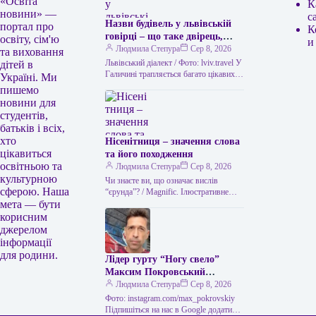
«Освіта
К
новини» —
с
Назви будівель у львівській
портал про
К
говірці – що таке двірець,
освіту, сім'ю
и
креденс, кнайпа
Людмила Степура
Сер 8, 2026
та виховання
Львівський діалект / Фото: lviv.travel У
дітей в
Галичині трапляється багато цікавих
Україні. Ми
висловів. Деякі можуть спантеличити
пишемо
навіть досвідченого мандрівника. Тож
новини для
не дивно,…
студентів,
батьків і всіх,
хто
Нісенітниця – значення слова
цікавиться
та його походження
освітньою та
Людмила Степура
Сер 8, 2026
культурною
Чи знаєте ви, що означає вислів
сферою. Наша
“єрунда”? / Magnific. Ілюстративне
мета — бути
фото Часом історія виникнення слова
виявляється цікавішою за його
корисним
пряме…
джерелом
інформації
для родини.
Лідер гурту “Ногу свело”
Максим Покровський
розповів про причини свого
Людмила Степура
Сер 8, 2026
візиту до України.
Фото: instagram.com/max_pokrovskiy
Підпишіться на нас в Google додати