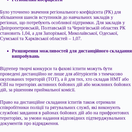
Було уточнено значення регіонального коефіцієнта (РК) для
збільшення шансів вступників до навчальних закладів у
регіонах, що потребують особливої підтримки. Для закладів у
Дніпропетровській, Полтавській та Чернігівській областях РК
становить 1,04, а для Запорізької, Миколаївської, Одеської,
Сумської та Харківської областей – 1,07.
Розширення можливостей для дистанційного складання
випробувань
Відтепер творчі конкурси та фахові іспити можуть бути
проведені дистанційно не лише для абітурієнтів з тимчасово
окупованих територій (ТОТ), а й для тих, хто складав НМТ або
ЄВІ на територіях активних бойових дій або можливих бойових
дій, за рішенням приймальної комісії.
Право на дистанційне складання іспитів також отримали
співробітники поліції та рятувальних служб, які виконують
службові завдання в районах бойових дій або на прифронтових
територіях, за умови надання відповідних підтверджувальних
документів про відрядження.