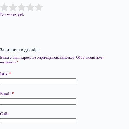
Submit Rating
Rate this item:
No votes yet.
Залишити відповідь
Ваша e-mail адреса не оприлюднюватиметься.
Обов’язкові поля
позначені
*
Ім’я
*
Email
*
Сайт