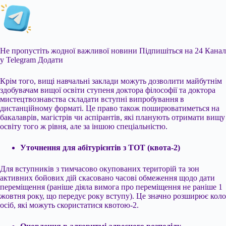
Не пропустіть жодної важливої новини
Підпишіться на 24 Канал
у Telegram
Додати
Крім того, вищі навчальні заклади можуть дозволити майбутнім
здобувачам вищої освіти ступеня доктора філософії та доктора
мистецтвознавства складати вступні випробування в
дистанційному форматі. Це право також поширюватиметься на
бакалаврів, магістрів чи аспірантів, які планують отримати вищу
освіту того ж рівня, але за іншою спеціальністю.
Уточнення для абітурієнтів з ТОТ (квота-2)
Для вступників з тимчасово окупованих територій та зон
активних бойових дій скасовано часові обмеження щодо дати
переміщення (раніше діяла вимога про переміщення не раніше 1
жовтня року, що передує року вступу). Це значно розширює коло
осіб, які можуть скористатися квотою-2.