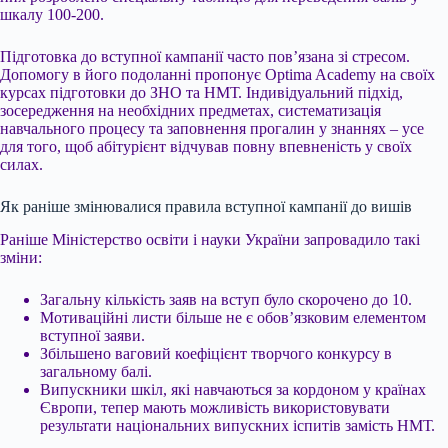
шкалу 100-200.
Підготовка до вступної кампанії часто пов’язана зі стресом.
Допомогу в його подоланні пропонує Optima Academy на своїх
курсах підготовки до ЗНО та НМТ. Індивідуальний підхід,
зосередження на необхідних предметах, систематизація
навчального процесу та заповнення прогалин у знаннях – усе
для того, щоб абітурієнт відчував повну впевненість у своїх
силах.
Як раніше змінювалися правила вступної кампанії до вишів
Раніше Міністерство освіти і науки України запровадило такі
зміни:
Загальну кількість заяв на вступ було скорочено до 10.
Мотиваційні листи більше не є обов’язковим елементом
вступної заяви.
Збільшено ваговий коефіцієнт творчого конкурсу в
загальному балі.
Випускники шкіл, які навчаються за кордоном у країнах
Європи, тепер мають можливість використовувати
результати національних випускних іспитів замість НМТ.