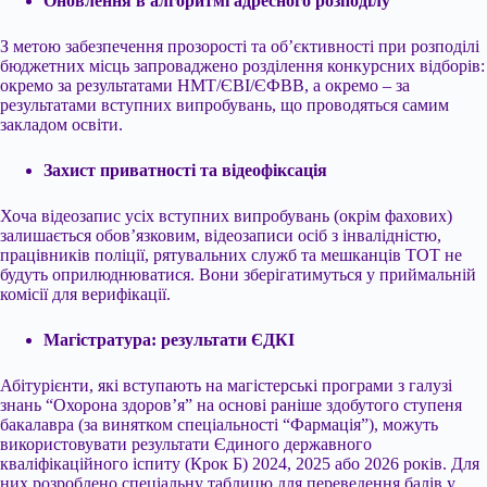
Оновлення в алгоритмі адресного розподілу
З метою забезпечення прозорості та об’єктивності при розподілі
бюджетних місць запроваджено розділення конкурсних відборів:
окремо за результатами НМТ/ЄВІ/ЄФВВ, а окремо – за
результатами вступних випробувань, що проводяться самим
закладом освіти.
Захист приватності та відеофіксація
Хоча відеозапис усіх вступних випробувань (окрім фахових)
залишається обов’язковим, відеозаписи осіб з інвалідністю,
працівників поліції, рятувальних служб та мешканців ТОТ не
будуть оприлюднюватися. Вони зберігатимуться у приймальній
комісії для верифікації.
Магістратура: результати ЄДКІ
Абітурієнти, які вступають на магістерські програми з галузі
знань “Охорона здоров’я” на основі раніше здобутого ступеня
бакалавра (за винятком спеціальності “Фармація”), можуть
використовувати результати Єдиного державного
кваліфікаційного іспиту (Крок Б) 2024, 2025 або 2026 років. Для
них розроблено спеціальну таблицю для переведення балів у