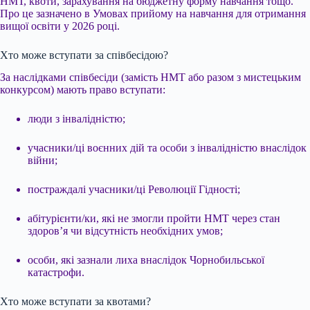
НМТ, квоти, зарахування на бюджетну форму навчання тощо.
Про це зазначено в Умовах прийому на навчання для отримання
вищої освіти у 2026 році.
Хто може вступати за співбесідою?
За наслідками співбесіди (замість НМТ або разом з мистецьким
конкурсом) мають право вступати:
люди з інвалідністю;
учасники/ці воєнних дій та особи з інвалідністю внаслідок
війни;
постраждалі учасники/ці Революції Гідності;
абітурієнти/ки, які не змогли пройти НМТ через стан
здоров’я чи відсутність необхідних умов;
особи, які зазнали лиха внаслідок Чорнобильської
катастрофи.
Хто може вступати за квотами?