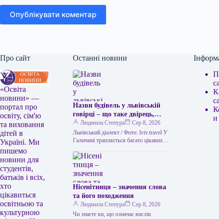
Опублікувати коментар
Про сайт
Останні новини
Інформ
П
с
«Освіта
К
новини» —
с
Назви будівель у львівській
портал про
К
говірці – що таке двірець,
освіту, сім'ю
и
креденс, кнайпа
Людмила Степура
Сер 8, 2026
та виховання
Львівський діалект / Фото: lviv.travel У
дітей в
Галичині трапляється багато цікавих
Україні. Ми
висловів. Деякі можуть спантеличити
пишемо
навіть досвідченого мандрівника. Тож
новини для
не дивно,…
студентів,
батьків і всіх,
хто
Нісенітниця – значення слова
цікавиться
та його походження
освітньою та
Людмила Степура
Сер 8, 2026
культурною
Чи знаєте ви, що означає вислів