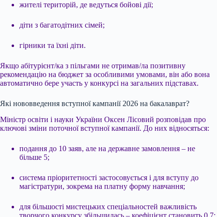
жителі територій, де ведуться бойові дії;
діти з багатодітних сімей;
гірники та їхні діти.
Якщо абітурієнт/ка з пільгами не отримав/ла позитивну
рекомендацію на бюджет за особливими умовами, він або вона
автоматично бере участь у конкурсі на загальних підставах.
Які нововведення вступної кампанії 2026 на бакалаврат?
Міністр освіти і науки України Оксен Лісовий розповідав про
ключові зміни поточної вступної кампанії. До них відносяться:
подання до 10 заяв, але на державне замовлення – не
більше 5;
система пріоритетності застосовується і для вступу до
магістратури, зокрема на платну форму навчання;
для більшості мистецьких спеціальностей важливість
творчого конкурсу збільшилась – коефіцієнт становить 0,7;