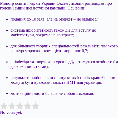
Міністр освіти і науки України Оксен Лісовий розповідав про
головні зміни цієї вступної кампанії. Ось вони:
подання до 10 заяв, але на бюджет – не більше 5;
система пріоритетності також діє для вступу до
магістратури, зокрема на контракт;
для більшості творчих спеціальностей важливість творчого
конкурсу зросла – коефіцієнт дорівнює 0,7;
співбесіди та творчі конкурси відбуватимуться особисто (за
деякими винятками);
результати національних випускних іспитів країн Європи
можуть бути враховані замість НМТ для українців;
мотиваційні листи більше не є обов’язковими.
Submit Rating
Rate this item:
No votes yet.