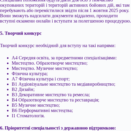
окупованих територій і територій активних бойових дій, які там
перебувають або перемістилися звідти після 1 жовтня 2025 року.
Вони зможуть надсилати документи віддалено, проходити
вступні екзамени онлайн і вступати за полегшеною процедурою.
5. Творчий конкурс
Творчий конкурс необхідний для вступу на такі напрями:
А4 Середня освіта, за предметними спеціалізаціями:
Мистецтво. Образотворче мистецтво;
Мистецтво. Музичне мистецтво;
Фізична культура;
A7 Фізична культура і спорт;
B1 Аудіовізуальне мистецтво та медіавиробництво;
B2 Дизайн;
B3 Декоративне мистецтво та ремесла;
B4 Образотворче мистецтво та реставрація;
B5 Музичне мистецтво;
B6 Перформативні мистецтва;
І1 Стоматологія.
6. Пріоритетні спеціальності з державною підтримкою: