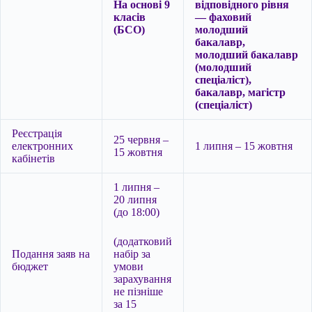
На основі 9
відповідного рівня
класів
— фаховий
(БСО)
молодший
бакалавр,
молодший бакалавр
(молодший
спеціаліст),
бакалавр, магістр
(спеціаліст)
Реєстрація
25 червня –
електронних
1 липня – 15 жовтня
15 жовтня
кабінетів
1 липня –
20 липня
(до 18:00)
(додатковий
Подання заяв на
набір за
бюджет
умови
зарахування
не пізніше
за 15