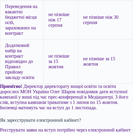
Переведення на
вакантні
не пізніше
бюджетні місця
не пізніше ніж 30
ніж 17
осіб,
серпня
серпня
зарахованих на
контракт
Додатковий
набір на
контракт
не пізніше
не пізніше за 15
відповідно до
за 15
жовтня
Правил
жовтня
прийому
закладу освіти
Примітно!
Директор директорату вищої освіти та освіти
дорослих МОН України Олег Шаров повідомив дати вступної
кампанії у виші під час прес-конференції в Медіацентрі. З його
слів, вступна кампанія триватиме з 1 липня по 15 жовтня.
Іноземці матимуть час на вступ до 1 листопада.
Як зареєструвати електронний кабінет?
Реєструвати заяви на вступ потрібно через електронний кабінет