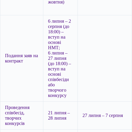
жовтня)
6 липня – 2
серпня (до
18:00) –
вступ на
основі
НМТ;
6 липня –
Подання заяв на
27 липня
контракт
(до 18:00) –
вступ на
основі
співбесіди
або
творчого
конкурсу
Проведення
співбесід,
21 липня –
27 липня – 7 серпня
творчих
28 липня
конкурсів