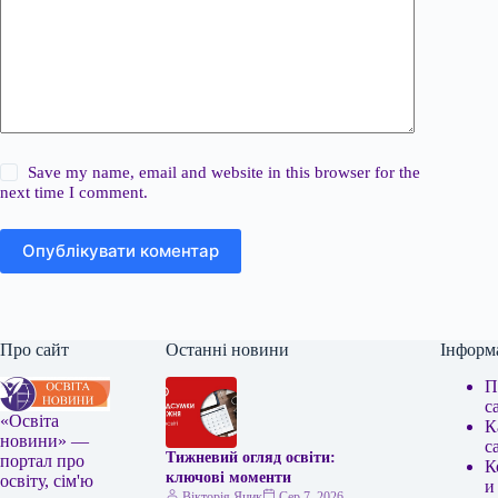
Save my name, email and website in this browser for the
next time I comment.
Опублікувати коментар
Про сайт
Останні новини
Інформ
П
с
«Освіта
К
новини» —
с
Тижневий огляд освіти:
портал про
К
ключові моменти
освіту, сім'ю
и
Вікторія Яцик
Сер 7, 2026