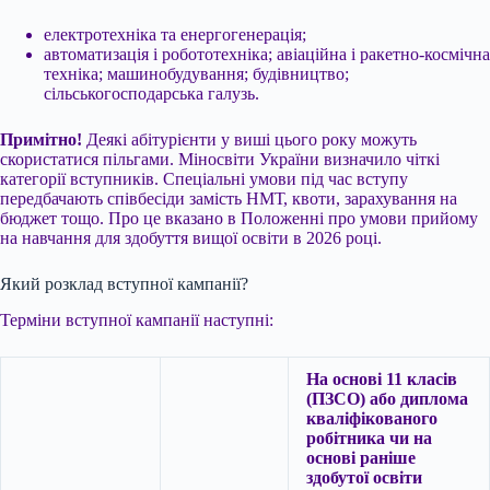
електротехніка та енергогенерація;
автоматизація і робототехніка; авіаційна і ракетно-космічна
техніка; машинобудування; будівництво;
сільськогосподарська галузь.
Примітно!
Деякі абітурієнти у виші цього року можуть
скористатися пільгами. Міносвіти України визначило чіткі
категорії вступників. Спеціальні умови під час вступу
передбачають співбесіди замість НМТ, квоти, зарахування на
бюджет тощо. Про це вказано в Положенні про умови прийому
на навчання для здобуття вищої освіти в 2026 році.
Який розклад вступної кампанії?
Терміни вступної кампанії наступні:
На основі 11 класів
(ПЗСО) або диплома
кваліфікованого
робітника чи на
основі раніше
здобутої освіти