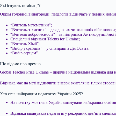
Які існують номінації?
Окрім головної винагороди, педагогів відзначать у певних номін
“Вчитель математики”;
“Вчитель-захисник” – для діючих чи колишніх військовосл
“Вчитель доброчесності” – за підтримки Антикорупційної 
Спеціальні відзнаки Talents for Ukraine;
“Вчитель Хімії”;
“Вибір українців” – у співпраці з Дія.Освіта;
“Вибір серцем”.
Що відомо про премію
Global Teacher Prize Ukraine – щорічна національна відзнака для в
Відзнака має на меті відзначити внесок вчителя не тільки стосовн
Хто став найкращим педагогом України 2025?
На початку жовтня в Україні вшанували найкращих освітян
Відзнака вшанувала педагогів у рекордних дев’яти спеціал