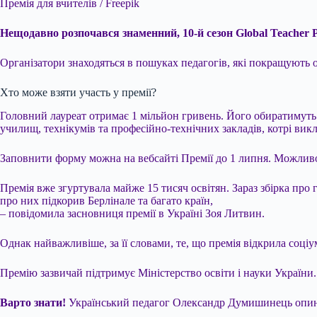
Премія для вчителів / Freepik
Нещодавно розпочався знаменний, 10-й сезон Global Teacher P
Організатори знаходяться в пошуках педагогів, які покращують о
Хто може взяти участь у премії?
Головний лауреат отримає 1 мільйон гривень. Його обиратимуть у
училищ, технікумів та професійно-технічних закладів, котрі вик
Заповнити форму можна на вебсайті Премії до 1 липня. Можливо
Премія вже згуртувала майже 15 тисяч освітян. Зараз збірка про 
про них підкорив Берлінале та багато країн,
– повідомила засновниця премії в Україні Зоя Литвин.
Однак найважливіше, за її словами, те, що премія відкрила соціу
Премію зазвичай підтримує Міністерство освіти і науки України.
Варто знати!
Український педагог Олександр Думишинець опини