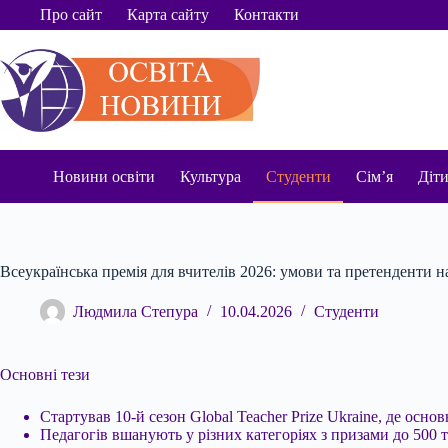
Перейти
Про сайт
Карта сайту
Контакти
до
вмісту
Новини освіти
Культура
Студенти
Сім’я
Діт
Всеукраїнська премія для вчителів 2026: умови та претенденти н
Людмила Степура
10.04.2026
Студенти
Основні тези
Стартував 10-й сезон Global Teacher Prize Ukraine, де осн
Педагогів вшанують у різних категоріях з призами до 500