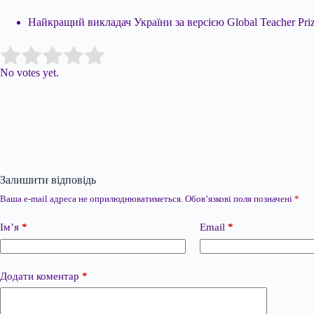
Найкращий викладач України за версією Global Teacher Pri
Submit Rating
Rate this item:
No votes yet.
Залишити відповідь
Ваша e-mail адреса не оприлюднюватиметься.
Обов’язкові поля позначені
*
Ім’я
*
Email
*
Додати коментар
*