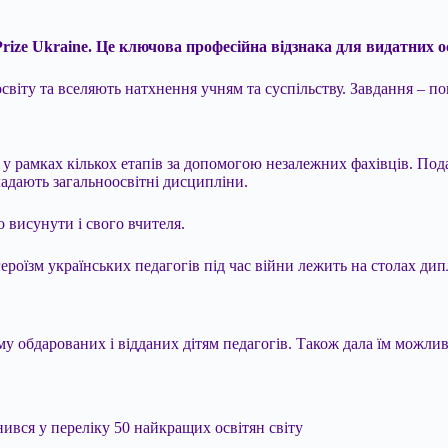
rize Ukraine. Це ключова професійна відзнака для видатних о
світу та вселяють натхнення учням та суспільству. Завдання – по
 рамках кількох етапів за допомогою незалежних фахівців. Подат
ладають загальноосвітні дисципліни.
 висунути і свого вчителя.
героїзм українських педагогів під час війни лежить на столах ди
му обдарованих і відданих дітям педагогів. Також дала їм можлив
вся у переліку 50 найкращих освітян світу