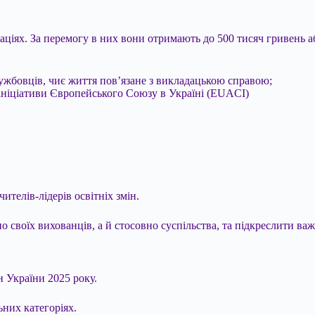
аціях. За перемогу в них вони отримають до 500 тисяч гривень аб
ужбовців, чиє життя пов’язане з викладацькою справою;
ініціативи Європейського Союзу в Україні (EUACI)
чителів-лідерів освітніх змін.
о своїх вихованців, а й стосовно суспільства, та підкреслити важ
 України 2025 року.
ьних категоріях.