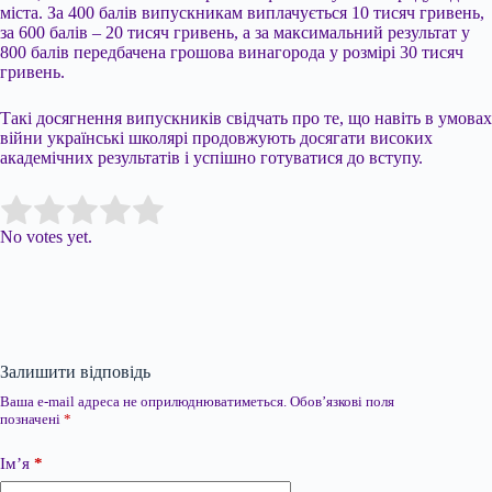
міста. За 400 балів випускникам виплачується 10 тисяч гривень,
за 600 балів – 20 тисяч гривень, а за максимальний результат у
800 балів передбачена грошова винагорода у розмірі 30 тисяч
гривень.
Такі досягнення випускників свідчать про те, що навіть в умовах
війни українські школярі продовжують досягати високих
академічних результатів і успішно готуватися до вступу.
Submit Rating
Rate this item:
No votes yet.
Залишити відповідь
Ваша e-mail адреса не оприлюднюватиметься.
Обов’язкові поля
позначені
*
Ім’я
*