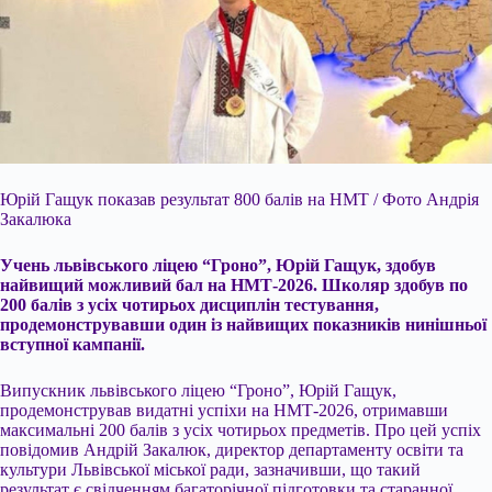
Юрій Гащук показав результат 800 балів на НМТ / Фото Андрія
Закалюка
Учень львівського ліцею “Гроно”, Юрій Гащук, здобув
найвищий можливий бал на НМТ-2026. Школяр здобув
по
200 балів з усіх чотирьох дисциплін тестування,
продемонструвавши один із найвищих показників нинішньої
вступної кампанії.
Випускник львівського ліцею “Гроно”, Юрій Гащук,
продемонстрував видатні успіхи на НМТ-2026, отримавши
максимальні 200 балів з усіх чотирьох предметів. Про цей успіх
повідомив Андрій Закалюк, директор департаменту освіти та
культури Львівської міської ради, зазначивши, що такий
результат є свідченням багаторічної підготовки та старанної