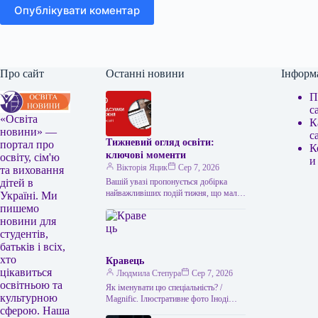
Опублікувати коментар
Про сайт
Останні новини
Інформ
П
с
«Освіта
К
новини» —
с
Тижневий огляд освіти:
портал про
К
ключові моменти
освіту, сім'ю
и
Вікторія Яцик
Сер 7, 2026
та виховання
Вашій увазі пропонується добірка
дітей в
найважливіших подій тижня, що мали
Україні. Ми
місце в українській освіті. Головні
пишемо
освітні події тижня: підсумки Топ-100
новини для
українських…
студентів,
батьків і всіх,
хто
Кравець
цікавиться
Людмила Степура
Сер 7, 2026
освітньою та
Як іменувати цю спеціальність? /
культурною
Magnific. Ілюстративне фото Іноді
сферою. Наша
може здаватися, що всі, хто