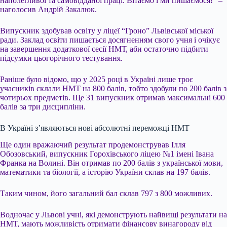
наполегливої та самовідданої праці. Вітаємо і ми пишаємося!” –
наголосив Андрій Закалюк.
Випускник здобував освіту у ліцеї “Гроно” Львівської міської
ради. Заклад освіти пишається досягненням свого учня і очікує
на завершення додаткової сесії НМТ, аби остаточно підбити
підсумки цьогорічного тестування.
Раніше було відомо, що у 2025 році в Україні лише троє
учасників склали НМТ на 800 балів, тобто здобули по 200 балів з
чотирьох предметів. Ще 31 випускник отримав максимальні 600
балів за три дисципліни.
В Україні з’являються нові абсолютні переможці НМТ
Ще один вражаючий результат продемонстрував Ілля
Обозовський, випускник Горохівського ліцею №1 імені Івана
Франка на Волині. Він отримав по 200 балів з української мови,
математики та біології, а історію України склав на 197 балів.
Таким чином, його загальний бал склав 797 з 800 можливих.
Водночас у Львові учні, які демонструють найвищі результати на
НМТ, мають можливість отримати фінансову винагороду від