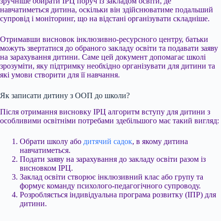
зручніше обирати ІРЦ поруч із закладом освіти, де
навчатиметься дитина, оскільки він здійснюватиме подальший
супровід і моніторинг, що на відстані організувати складніше.
Отримавши висновок інклюзивно-ресурсного центру, батьки
можуть звертатися до обраного закладу освіти та подавати заяву
на зарахування дитини. Саме цей документ допомагає школі
зрозуміти, яку підтримку необхідно організувати для дитини та
які умови створити для її навчання.
Як записати дитину з ООП до школи?
Після отримання висновку ІРЦ алгоритм вступу для дитини з
особливими освітніми потребами здебільшого має такий вигляд:
Обрати школу або
дитячий садок
, в якому дитина
навчатиметься.
Подати заяву на зарахування до закладу освіти разом із
висновком ІРЦ.
Заклад освіти створює інклюзивний клас або групу та
формує команду психолого-педагогічного супроводу.
Розробляється індивідуальна програма розвитку (ІПР) для
дитини.