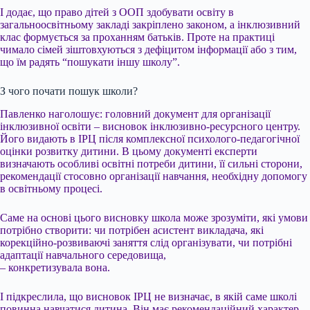
І додає, що право дітей з ООП здобувати освіту в
загальноосвітньому закладі закріплено законом, а інклюзивний
клас формується за проханням батьків. Проте на практиці
чимало сімей зіштовхуються з дефіцитом інформації або з тим,
що їм радять “пошукати іншу школу”.
З чого почати пошук школи?
Павленко наголошує: головний документ для організації
інклюзивної освіти – висновок інклюзивно-ресурсного центру.
Його видають в ІРЦ після комплексної психолого-педагогічної
оцінки розвитку дитини. В цьому документі експерти
визначають особливі освітні потреби дитини, її сильні сторони,
рекомендації стосовно організації навчання, необхідну допомогу
в освітньому процесі.
Саме на основі цього висновку школа може зрозуміти, які умови
потрібно створити: чи потрібен асистент викладача, які
корекційно-розвиваючі заняття слід організувати, чи потрібні
адаптації навчального середовища,
– конкретизувала вона.
І підкреслила, що висновок ІРЦ не визначає, в якій саме школі
повинна навчатися дитина. Він має рекомендаційний характер.