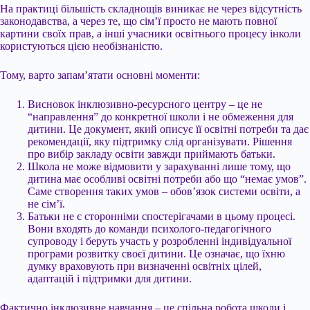
На практиці більшість складнощів виникає не через відсутність
законодавства, а через те, що сім’ї просто не мають повної
картини своїх прав, а інші учасники освітнього процесу інколи
користуються цією необізнаністю.
Тому, варто запам’ятати основні моменти:
Висновок інклюзивно-ресурсного центру – це не
“направлення” до конкретної школи і не обмеження для
дитини. Це документ, який описує її освітні потреби та дає
рекомендації, яку підтримку слід організувати. Рішення
про вибір закладу освіти завжди приймають батьки.
Школа не може відмовити у зарахуванні лише тому, що
дитина має особливі освітні потреби або що “немає умов”.
Саме створення таких умов – обов’язок системи освіти, а
не сім’ї.
Батьки не є сторонніми спостерігачами в цьому процесі.
Вони входять до команди психолого-педагогічного
супроводу і беруть участь у розробленні індивідуальної
програми розвитку своєї дитини. Це означає, що їхню
думку враховують при визначенні освітніх цілей,
адаптацій і підтримки для дитини.
Фактично інклюзивне навчання – це спільна робота школи і