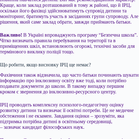
Краще, коли заклад розташований в тому ж районі, що й ІРЦ,
оскільки його фахівці здійснюватимуть супровід дитини та
моніторинг, братимуть участь в засіданнях групи супроводу. Але
рішення, який саме заклад обрати, завжди приймають батьки.
Важливо!
В Україні впроваджують програму “Безпечна школа”.
Чітко визначать правила перебування на території та в
приміщеннях шкіл, встановлюють огорожі, технічні засоби для
термінового виклику поліції тощо.
Що робити, якщо висновку ІРЦ ще немає?
Фахівчиня також відзначила, що часто батьки починають шукати
інформацію про інклюзивну освіту вже тоді, коли потрібно
подавати документи до школи. В такому випадку першим
кроком є звернення до інклюзивно-ресурсного центру.
ІРЦ проводить комплексну психолого-педагогічну оцінку
розвитку дитини та визначає її освітні потреби. Це не медичне
обстеження і не екзамен. Завдання оцінки – зрозуміти, яка
підтримка потрібна дитині в освітньому середовищі,
– зазначає кандидат філософських наук.