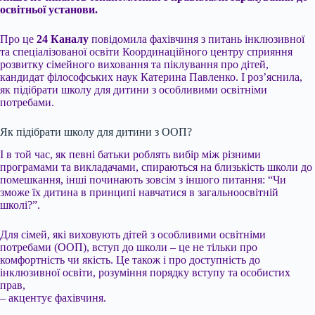
освітньої установи.
Про це
24 Каналу
повідомила фахівчиня з питань інклюзивної
та спеціалізованої освіти Координаційного центру сприяння
розвитку сімейного виховання та піклування про дітей,
кандидат філософських наук Катерина Павленко. І роз’яснила,
як підібрати школу для дитини з особливими освітніми
потребами.
Як підібрати школу для дитини з ООП?
І в той час, як певні батьки роблять вибір між різними
програмами та викладачами, спираються на близькість школи до
помешкання, інші починають зовсім з іншого питання: “Чи
зможе їх дитина в принципі навчатися в загальноосвітній
школі?”.
Для сімей, які виховують дітей з особливими освітніми
потребами (ООП), вступ до школи – це не тільки про
комфортність чи якість. Це також і про доступність до
інклюзивної освіти, розуміння порядку вступу та особистих
прав,
– акцентує фахівчиня.