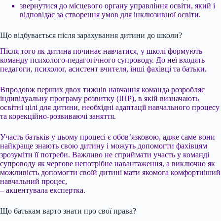
звернутися до місцевого органу управління освіти, який і
відповідає за створення умов для інклюзивної освіти.
Що відбувається після зарахування дитини до школи?
Після того як дитина починає навчатися, у школі формують
команду психолого-педагогічного супроводу. До неї входять
педагоги, психолог, асистент вчителя, інші фахівці та батьки.
Впродовж перших двох тижнів навчання команда розробляє
індивідуальну програму розвитку (ІПР), в якій визначають
освітні цілі для дитини, необхідні адаптації навчального процесу
та корекційно-розвиваючі заняття.
Участь батьків у цьому процесі є обов’язковою, адже саме вони
найкраще знають свою дитину і можуть допомогти фахівцям
зрозуміти її потреби. Важливо не сприймати участь у команді
супроводу як чергове непотрібне навантаження, а виключно як
можливість допомогти своїй дитині мати якомога комфортніший
навчальний процес,
– акцентувала експертка.
Що батькам варто знати про свої права?