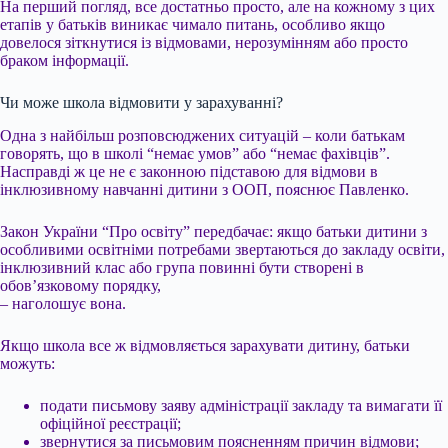
На перший погляд, все достатньо просто, але на кожному з цих
етапів у батьків виникає чимало питань, особливо якщо
довелося зіткнутися із відмовами, нерозумінням або просто
браком інформації.
Чи може школа відмовити у зарахуванні?
Одна з найбільш розповсюджених ситуацій – коли батькам
говорять, що в школі “немає умов” або “немає фахівців”.
Насправді ж це не є законною підставою для відмови в
інклюзивному навчанні дитини з ООП, пояснює Павленко.
Закон України “Про освіту” передбачає: якщо батьки дитини з
особливими освітніми потребами звертаються до закладу освіти,
інклюзивний клас або група повинні бути створені в
обов’язковому порядку,
– наголошує вона.
Якщо школа все ж відмовляється зарахувати дитину, батьки
можуть:
подати письмову заяву адміністрації закладу та вимагати її
офіційної реєстрації;
звернутися за письмовим поясненням причин відмови;