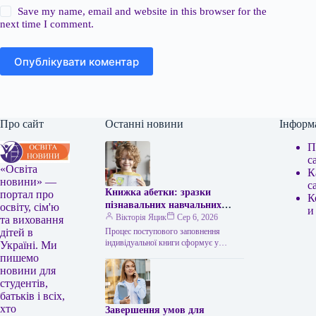
Save my name, email and website in this browser for the
next time I comment.
Опублікувати коментар
Про сайт
Останні новини
Інформ
П
с
«Освіта
К
новини» —
с
Книжка абетки: зразки
портал про
К
пізнавальних навчальних
освіту, сім'ю
и
посібників
Вікторія Яцик
Сер 6, 2026
та виховання
Процес поступового заповнення
дітей в
індивідуальної книги сформує у
Україні. Ми
малюка відчуття авторства та успіху,
пишемо
підтримуючи його зацікавленість у
новини для
навчанні. Книга літер: шаблони…
студентів,
батьків і всіх,
хто
Завершення умов для