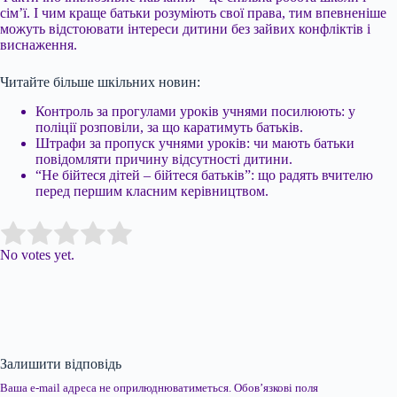
сім’ї. І чим краще батьки розуміють свої права, тим впевненіше
можуть відстоювати інтереси дитини без зайвих конфліктів і
виснаження.
Читайте більше шкільних новин:
Контроль за прогулами уроків учнями посилюють: у
поліції розповіли, за що каратимуть батьків.
Штрафи за пропуск учнями уроків: чи мають батьки
повідомляти причину відсутності дитини.
“Не бійтеся дітей – бійтеся батьків”: що радять вчителю
перед першим класним керівництвом.
Submit Rating
Rate this item:
No votes yet.
Залишити відповідь
Ваша e-mail адреса не оприлюднюватиметься.
Обов’язкові поля