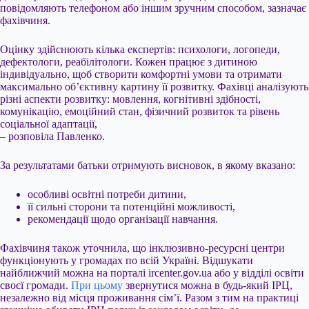
повідомляють телефоном або іншим зручним способом, зазначає
фахівчиня.
Оцінку здійснюють кілька експертів: психологи, логопеди,
дефектологи, реабілітологи. Кожен працює з дитиною
індивідуально, щоб створити комфортні умови та отримати
максимально об’єктивну картину її розвитку. Фахівці аналізують
різні аспекти розвитку: мовлення, когнітивні здібності,
комунікацію, емоційний стан, фізичний розвиток та рівень
соціальної адаптації,
– розповіла Павленко.
За результатами батьки отримують висновок, в якому вказано:
особливі освітні потреби дитини,
її сильні сторони та потенційні можливості,
рекомендації щодо організації навчання.
Фахівчиня також уточнила, що інклюзивно-ресурсні центри
функціонують у громадах по всій Україні. Відшукати
найближчий можна на порталі ircenter.gov.ua або у відділі освіти
своєї громади.
При цьому
звернутися можна в будь-який ІРЦ,
незалежно від місця проживання сім’ї. Разом з тим на практиці