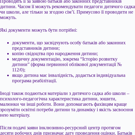
Проводять її за заявою батьків або законних представників
дитини. Часом її можуть рекомендувати педагоги дитячого садка
чи школи, але тільки за згодою сім’ї. Примусово її проводити не
можуть.
Які документи можуть бути потрібні:
документи, що засвідчують особу батьків або законних
представників дитини;
копію свідоцтва про народження дитини;
медичну документацію, зокрема “Історію розвитку
дитини” (форма первинної облікової документації №
112/0);
якщо дитина має інвалідність, додається індивідуальна
програма реабілітації.
Іноді також подаються матеріали з дитячого садка або школи –
психолого-педагогічна характеристика дитини, зошити,
малюнки чи інші роботи. Вони допомагають фахівцям краще
зрозуміти освітні потреби дитини та динаміку і якість засвоєння
нею матеріалу.
Після подачі заяви інклюзивно-ресурсний центр протягом
десяти робочих днів призначає дату проведення оцінки. Батьків