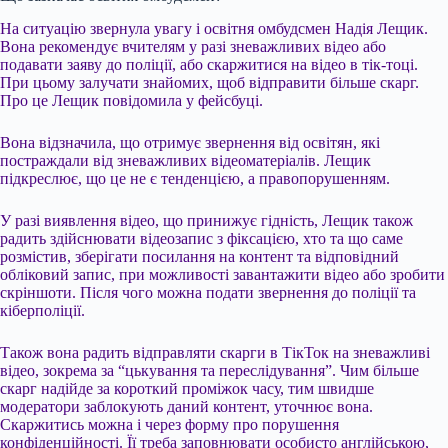
На ситуацію звернула увагу і освітня омбудсмен Надія Лещик.
Вона рекомендує вчителям у разі зневажливих відео або
подавати заяву до поліції, або скаржитися на відео в тік-тоці.
При цьому залучати знайомих, щоб відправити більше скарг.
Про це Лещик повідомила у фейсбуці.
Вона відзначила, що отримує звернення від освітян, які
постраждали від зневажливих відеоматеріалів. Лещик
підкреслює, що це не є тенденцією, а правопорушенням.
У разі виявлення відео, що принижує гідність, Лещик також
радить здійснювати відеозапис з фіксацією, хто та що саме
розмістив, зберігати посилання на контент та відповідний
обліковий запис, при можливості завантажити відео або зробити
скріншоти. Після чого можна подати звернення до поліції та
кіберполіції.
Також вона радить відправляти скарги в ТікТок на зневажливі
відео, зокрема за “цькування та переслідування”. Чим більше
скарг надійде за короткий проміжок часу, тим швидше
модератори заблокують даний контент, уточнює вона.
Скаржитись можна і через форму про порушення
конфіденційності. Її треба заповнювати особисто англійською,