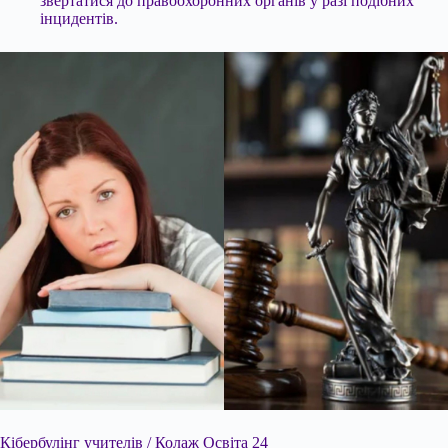
звертатися до правоохоронних органів у разі подібних
інцидентів.
Кібербулінг учителів / Колаж Освіта 24