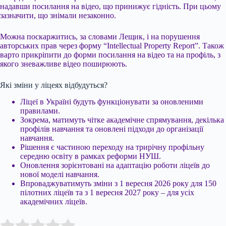
надавши посилання на відео, що принижує гідність. При цьому
зазначити, що знімали незаконно.
Можна поскаржитись, за словами Лещик, і на порушення
авторських прав через форму “Intellectual Property Report”. Також
варто прикріпити до форми посилання на відео та на профіль, з
якого зневажливе відео поширюють.
Які зміни у ліцеях відбудуться?
Ліцеї в Україні будуть функціонувати за оновленими
правилами.
Зокрема, матимуть чітке академічне спрямування, декілька
профілів навчання та оновлені підходи до організації
навчання.
Рішення є частиною переходу на трирічну профільну
середню освіту в рамках реформи НУШ.
Оновлення зорієнтовані на адаптацію роботи ліцеїв до
нової моделі навчання.
Впроваджуватимуть зміни з 1 вересня 2026 року для 150
пілотних ліцеїв та з 1 вересня 2027 року – для усіх
академічних ліцеїв.
Submit Rating
Rate this item: