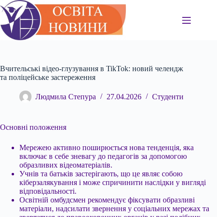
Перейти
до
вмісту
Вчительські відео-глузування в TikTok: новий челендж
та поліцейське застереження
Людмила Степура
27.04.2026
Студенти
Основні положення
Мережею активно поширюється нова тенденція, яка
включає в себе зневагу до педагогів за допомогою
образливих відеоматеріалів.
Учнів та батьків
застерігають, що це являє собою
кіберзалякування і може спричинити наслідки у вигляді
відповідальності.
Освітній омбудсмен рекомендує фіксувати образливі
матеріали, надсилати звернення у соціальних мережах та