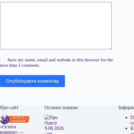
Save my name, email and website in this browser for the
next time I comment.
Опублікувати коментар
Про сайт
Останні новини
Інформ
П
с
«Освіта
К
новини» —
с