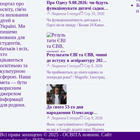
Про Одесу 9.08.2026: чи будуть
портал про
К
функціонувати дитячі садки
освіту, сім'ю
и
без електрики та
Людмила Степура
Сер 10, 2026
та виховання
водопостачання
Чи функціонуватимуть дитсадки в
дітей в
Одесі після нападу / Колаж 24 Каналу
Україні. Ми
(ілюстративний) Через масштабний
пишемо
напад Росії на Одесу, що стався…
новини для
студентів,
батьків і всіх,
хто
Результати ЄВІ та ЄВВ, чинні
цікавиться
до вступу в аспірантуру 2026
освітньою та
року
Людмила Степура
Сер 9, 2026
культурною
Чи приймаються до уваги оцінки за
сферою. Наша
попередні роки? / Magnific. Ілюстрація
мета — бути
Одне з найчастіших питань абітурієнтів
до аспірантури – чи…
корисним
джерелом
інформації
для родини.
До свого 53-го дня
народження Олександр
Пономарьов повідомив, що
Людмила Степура
Сер 9, 2026
створив пригодницьку книгу.
Фото: t.me/yulainfonews Підпишіться
на нас в Google додати зараз Відомий
Всі права захищено © 2025 - ОСВІТА новини. Сайт
український виконавець Олександр
Пономарьов створив пригодницьку