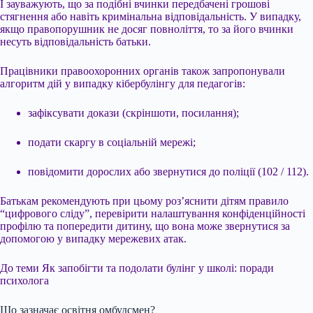
І зауважують, що за подібні вчинки передбачені грошові
стягнення або навіть кримінальна відповідальність. У випадку,
якщо правопорушник не досяг повноліття, то за його вчинки
несуть відповідальність батьки.
Працівники правоохоронних органів також запропонували
алгоритм дій у випадку кібербулінгу для педагогів:
зафіксувати докази (скріншоти, посилання);
подати скаргу в соціальній мережі;
повідомити дорослих або звернутися до поліції (102 / 112).
Батькам рекомендують при цьому роз’яснити дітям правило
“цифрового сліду”, перевірити налаштування конфіденційності
профілю та попередити дитину, що вона може звернутися за
допомогою у випадку мережевих атак.
До теми Як запобігти та подолати булінг у школі: поради
психолога
Що зазначає освітня омбудсмен?