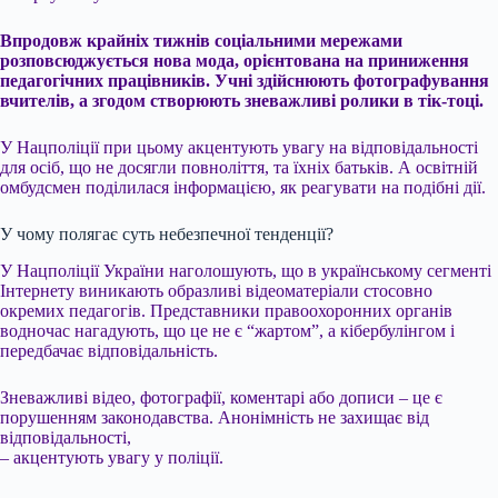
Впродовж крайніх тижнів соціальними мережами
розповсюджується нова мода, орієнтована на приниження
педагогічних працівників. Учні здійснюють фотографування
вчителів, а згодом створюють зневажливі ролики в тік-тоці.
У Нацполіції при цьому акцентують увагу на відповідальності
для осіб, що не досягли повноліття, та їхніх батьків. А освітній
омбудсмен поділилася інформацією, як реагувати на подібні дії.
У чому полягає суть небезпечної тенденції?
У Нацполіції України наголошують, що в українському сегменті
Інтернету виникають образливі відеоматеріали стосовно
окремих педагогів. Представники правоохоронних органів
водночас нагадують, що це не є “жартом”, а кібербулінгом і
передбачає відповідальність.
Зневажливі відео, фотографії, коментарі або дописи – це є
порушенням законодавства. Анонімність не захищає від
відповідальності,
– акцентують увагу у поліції.