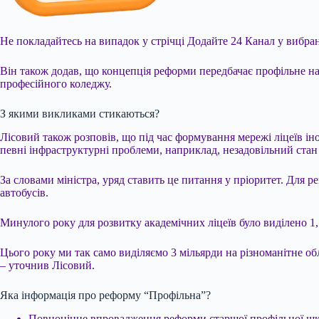
Не покладайтесь на випадок у стрічці
Додайте 24 Канал у вибран
Він також додав, що концепція реформи передбачає профільне нав
професійного коледжу.
З якими викликами стикаються?
Лісовий також розповів, що під час формування мережі ліцеїв ін
певні інфраструктурні проблеми, наприклад, незадовільний стан 
За словами міністра, уряд ставить це питання у пріоритет. Для 
автобусів.
Минулого року для розвитку академічних ліцеїв було виділено 1
Цього року ми так само виділяємо 3 мільярди на різноманітне о
– уточнив Лісовий.
Яка інформація про реформу “Профільна”?
Повноцінне впровадження реформи старшої профільної школ