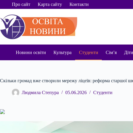
Перейти
Про сайт
Карта сайту
Контакти
до
вмісту
Новини освіти
Культура
Студенти
Сім’я
Діт
Скільки громад вже створили мережу ліцеїв: реформа старшої ш
Людмила Степура
05.06.2026
Студенти