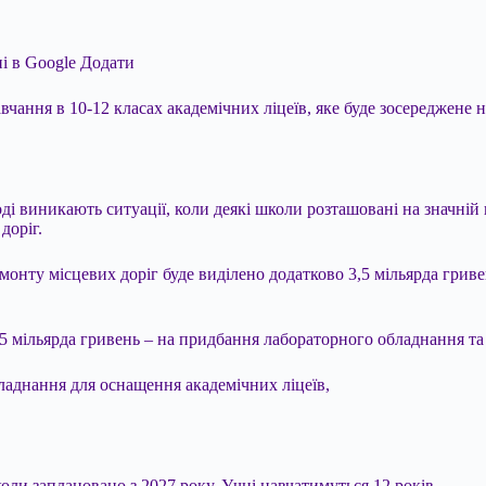
і в Google
Додати
чання в 10-12 класах академічних ліцеїв, яке буде зосереджене н
оді виникають ситуації, коли деякі школи розташовані на значній
доріг.
ремонту місцевих доріг буде виділено додатково 3,5 мільярда гр
,5 мільярда гривень – на придбання лабораторного обладнання та
бладнання для оснащення академічних ліцеїв,
и заплановано з 2027 року. Учні навчатимуться 12 років.