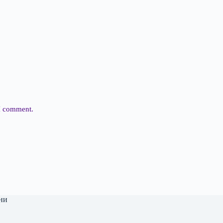
 I comment.
ни