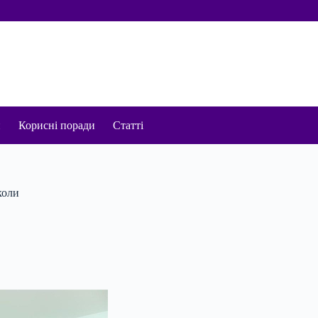
и
Корисні поради
Статті
коли