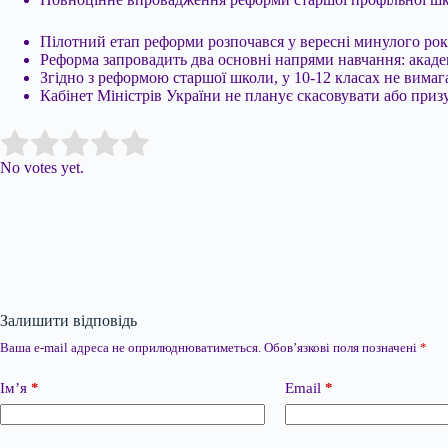
Пілотний етап реформи розпочався у вересні минулого рок
Реформа запровадить два основні напрями навчання: акаде
Згідно з реформою старшої школи, у 10-12 класах не вима
Кабінет Міністрів України не планує скасовувати або при
Submit Rating
Rate this item:
No votes yet.
Залишити відповідь
Ваша e-mail адреса не оприлюднюватиметься.
Обов’язкові поля позначені
*
Ім’я
*
Email
*