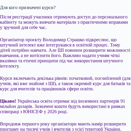
Для кого призначені курси?
Після реєстрації учасники отримують доступ до персонального
кабінету та можуть вивчати матеріали з практичними вправами
у зручний для себе час.
Організатор проєкту Володимир Страшко підкреслює, що
штучний інтелект вже інтегрувався в освітній процес. Тому
дітей потрібно навчати. Але ШІ повинен розширити можливості
навчання, а не витіснити його. Важливо надати учням чіткі
вказівки та етичні принципи під час використання штучного
інтелекту.
Курси включають декілька рівнів: початковий, поглиблений (для
учнів, які вже знайомі з ШІ), а також окремий курс для батьків та
курс для вчителів та працівників сфери освіти.
Цікаво!
Українська освіта отримає від іноземних партнерів 91
мільйон доларів. Зазначені кошти будуть використані в рамках
співпраці з ЮНІСЕФ у 2026 році.
Впродовж першого року організатори мають намір розширити
програму на тисячі учнів і вчителів з усієї території України.