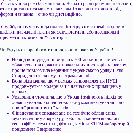
Участь у програмі безкоштовна. Всі матеріали розміщені онлайн,
отже приєднатися можуть навчальні заклади незалежно від
форми навчання – очно чи дистанційно.
У майбутньому команда планує інтегрувати окремі розділи в
шкільні навчальні плани як факультативні або позашкільні
предмети, як зазначає “Освіторія”.
Чи будуть створені освітні простори в школах України?
Нещодавно урядовці виділять 700 мільйонів гривень на
облаштування сучасних навчальних просторів у школах,
про це повідомила керівниця українського уряду Юлія
Свириденко у своєму телеграм-каналі.
Вона відзначила, що у рамках запровадження НУШ
продовжується модернізація навчальних приміщень у
школах.
Урядовиця уточнила, що в Україні змінюють підхід до
облаштування: від часткового доукомплектування – до
повної реконструкції класів.
Фінансування спрямоване на технічне обладнання,
мультимедійну апаратуру, меблі для кабінетів біології,
географії, математики, фізики, хімії та STEM-лабораторій,
повідомила Свириденко.