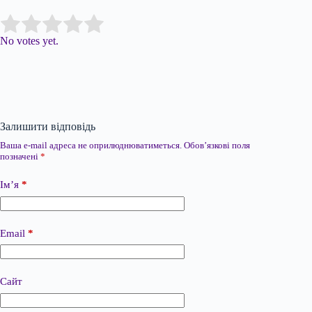
Submit Rating
Rate this item:
No votes yet.
Залишити відповідь
Ваша e-mail адреса не оприлюднюватиметься.
Обов’язкові поля
позначені
*
Ім’я
*
Email
*
Сайт