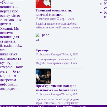
«Освіта
К
новини» —
с
Тижневий огляд освіти:
портал про
К
ключові моменти
освіту, сім'ю
и
Вікторія Яцик
Сер 7, 2026
та виховання
Вашій увазі пропонується добірка
дітей в
найважливіших подій тижня, що мали
Україні. Ми
місце в українській освіті. Головні
пишемо
освітні події тижня: підсумки Топ-100
новини для
українських…
студентів,
батьків і всіх,
хто
Кравець
цікавиться
Людмила Степура
Сер 7, 2026
освітньою та
Як іменувати цю спеціальність? /
культурною
Magnific. Ілюстративне фото Іноді
сферою. Наша
може здаватися, що всі, хто
займається пошиттям, — це просто
мета — бути
“швачки”.…
корисним
джерелом
інформації
Прем’єри тижня: поп-діви
для родини.
змагаються — Бадоєв зняв
відео для Dorofeeva, а Дуцик
Людмила Степура
Сер 7, 2026
для Тіни Кароль
Підпишіться на нас в Google додати
зараз Dorofeeva – 747 Це перша пісня
Всі права захищено © 2025 - ОСВІТА новини. Сайт
співачки українською мовою з початку