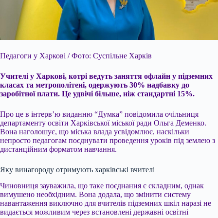
Педагоги у Харкові / Фото: Суспільне Харків
Учителі у Харкові, котрі ведуть заняття офлайн у підземних
класах та метрополітені, одержують 30% надбавку до
заробітної
плати. Це удвічі більше, ніж стандартні 15%.
Про це в інтерв’ю виданню “Думка” повідомила очільниця
департаменту освіти Харківської міської ради Ольга Деменко.
Вона наголошує, що міська влада усвідомлює, наскільки
непросто педагогам поєднувати проведення уроків під землею з
дистанційним форматом навчання.
Яку винагороду отримують харківські вчителі
Чиновниця зауважила, що таке поєднання є складним, однак
вимушено необхідним. Вона додала, що змінити систему
навантаження виключно для вчителів підземних шкіл наразі не
видається можливим через встановлені державні освітні