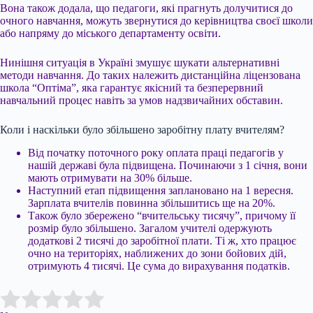
Вона також додала, що педагоги, які прагнуть долучитися до
очного навчання, можуть звернутися до керівництва своєї школи
або напряму до міського департаменту освіти.
Нинішня ситуація в Україні змушує шукати альтернативні
методи навчання. До таких належить дистанційна ліцензована
школа “Оптіма”, яка гарантує якісний та безперервний
навчальний процес навіть за умов надзвичайних обставин.
Коли і наскільки було збільшено заробітну плату вчителям?
Від початку поточного року оплата праці педагогів у
нашій державі була підвищена. Починаючи з 1 січня, вони
мають отримувати на 30% більше.
Наступний етап підвищення заплановано на 1 вересня.
Зарплата вчителів повинна збільшитись ще на 20%.
Також було збережено “вчительську тисячу”, причому її
розмір було збільшено. Загалом учителі одержують
додаткові 2 тисячі до заробітної плати. Ті ж, хто працює
очно на територіях, наближених до зони бойових дій,
отримують 4 тисячі. Це сума до вирахування податків.
Submit Rating
Rate this item: