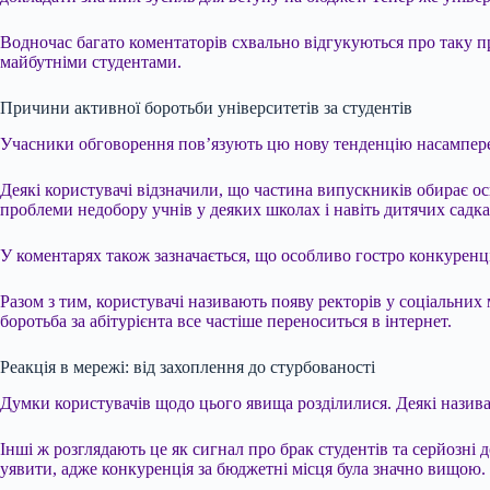
Водночас багато коментаторів схвально відгукуються про таку пра
майбутніми студентами.
Причини активної боротьби університетів за студентів
Учасники обговорення пов’язують цю нову тенденцію насамперед
Деякі користувачі відзначили, що частина випускників обирає ос
проблеми недобору учнів у деяких школах і навіть дитячих садка
У коментарях також зазначається, що особливо гостро конкуренці
Разом з тим, користувачі називають появу ректорів у соціальних
боротьба за абітурієнта все частіше переноситься в інтернет.
Реакція в мережі: від захоплення до стурбованості
Думки користувачів щодо цього явища розділилися. Деякі назив
Інші ж розглядають це як сигнал про брак студентів та серйозні 
уявити, адже конкуренція за бюджетні місця була значно вищою.