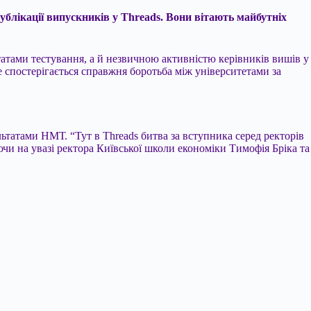
ублікації випускників у Threads. Вони вітають майбутніх
татами тестування, а й незвичною активністю керівників вишів у
 спостерігається справжня боротьба між університетами за
льтатами НМТ. “Тут в Threads битва за вступника серед ректорів
ючи на увазі ректора Київської школи економіки Тимофія Бріка та