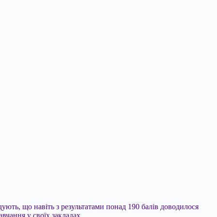
дують, що навіть з результатами понад 190 балів доводилося
вчання у своїх закладах.