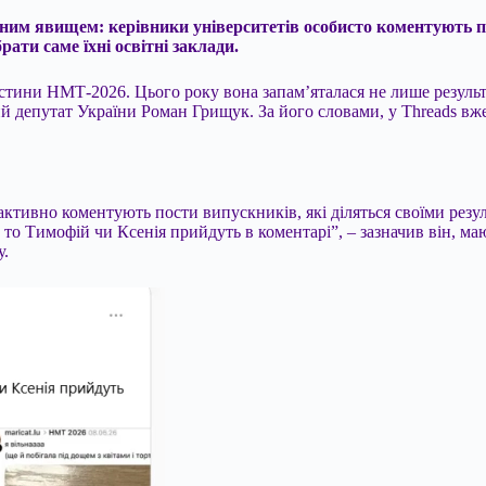
ваним явищем: керівники університетів
особисто коментують п
ти саме їхні освітні заклади.
астини НМТ-2026. Цього року вона запам’яталася не лише резуль
 депутат України Роман Грищук. За його словами, у Threads вже
активно коментують пости випускників, які діляться своїми резу
то Тимофій чи Ксенія прийдуть в коментарі”, – зазначив він, ма
у.