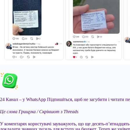
24 Канал – у WhatsApp
Підпишіться, щоб не загубити і читати п
Це слова Грищука / Скріншот з Threads
У коментарях користувачі зауважують, що ще десять-п’ятнадцять 
докладати значних зусиль для вступу на бюджет. Тепер же універ