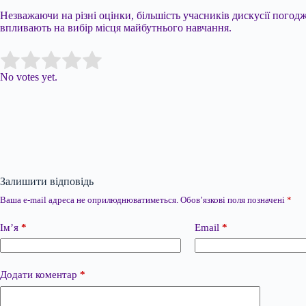
Незважаючи на різні оцінки, більшість учасників дискусії погодж
впливають на вибір місця майбутнього навчання.
Submit Rating
Rate this item:
No votes yet.
Залишити відповідь
Ваша e-mail адреса не оприлюднюватиметься.
Обов’язкові поля позначені
*
Ім’я
*
Email
*
Додати коментар
*