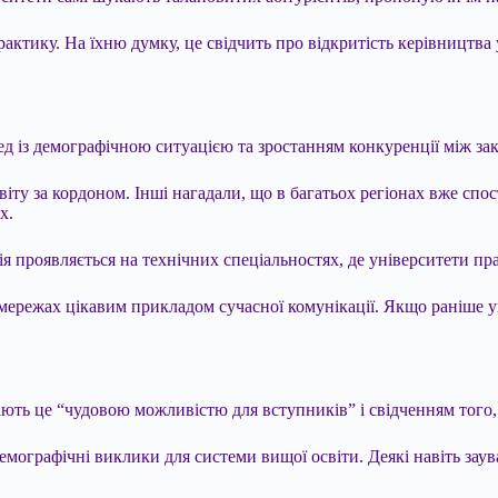
ктику. На їхню думку, це свідчить про відкритість керівництва у
 із демографічною ситуацією та зростанням конкуренції між зак
віту за кордоном. Інші нагадали, що в багатьох регіонах вже спо
х.
я проявляється на технічних спеціальностях, де університети пр
 мережах цікавим прикладом сучасної комунікації. Якщо раніше у
ають це “чудовою можливістю для вступників” і свідченням того
демографічні виклики для системи вищої освіти. Деякі навіть зау