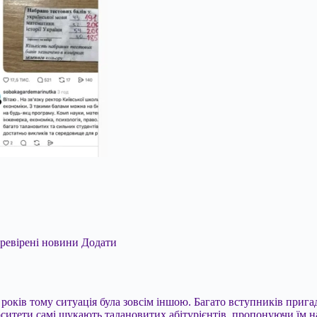
еревірені новини
Додати
років тому ситуація була зовсім іншою. Багато вступників прига
ситети самі шукають талановитих абітурієнтів, пропонуючи їм на