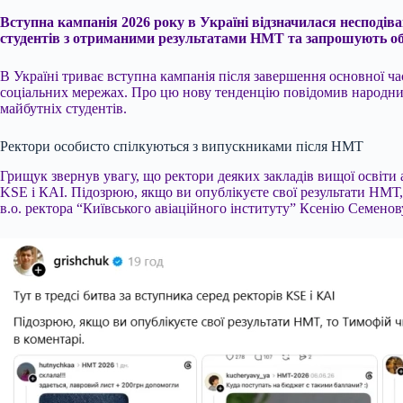
Вступна кампанія 2026 року в Україні відзначилася несподі
студентів з отриманими результатами НМТ та запрошують обра
В Україні триває вступна кампанія після завершення основної ч
соціальних мережах. Про цю нову тенденцію повідомив народний
майбутніх студентів.
Ректори особисто спілкуються з випускниками після НМТ
Грищук звернув увагу, що ректори деяких закладів вищої освіти 
KSE і КАІ. Підозрюю, якщо ви опублікуєте свої результати НМТ, 
в.о. ректора “Київського авіаційного інституту” Ксенію Семенов