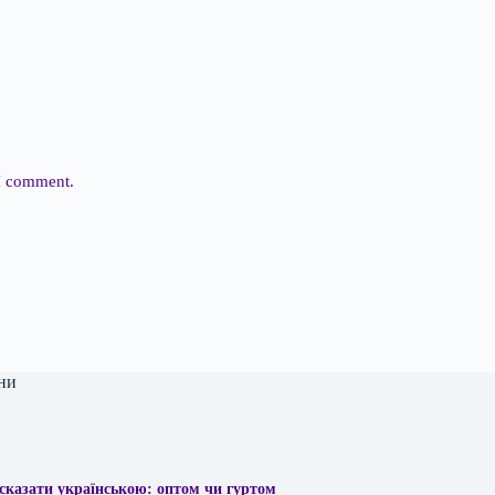
 I comment.
ни
сказати українською: оптом чи гуртом