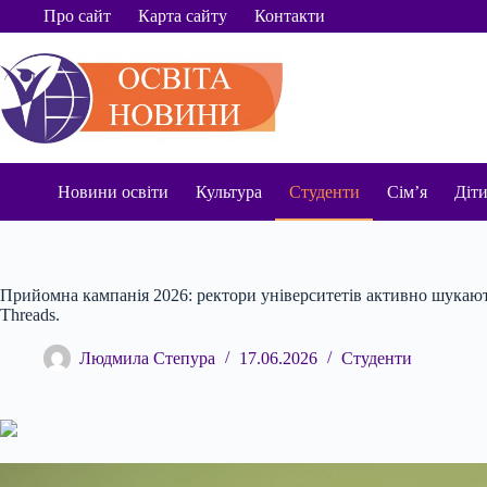
Перейти
Про сайт
Карта сайту
Контакти
до
вмісту
Новини освіти
Культура
Студенти
Сім’я
Діт
Прийомна кампанія 2026: ректори університетів активно шукают
Threads.
Людмила Степура
17.06.2026
Студенти