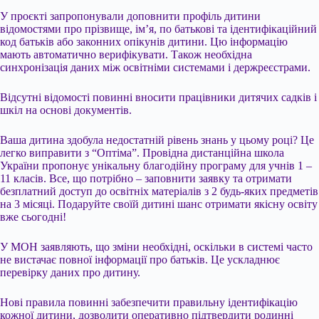
У проєкті запропонували доповнити профіль дитини
відомостями про прізвище, ім’я, по батькові та ідентифікаційний
код батьків або законних опікунів дитини. Цю інформацію
мають автоматично верифікувати. Також необхідна
синхронізація даних між освітніми системами і держреєстрами.
Відсутні відомості повинні вносити працівники дитячих садків і
шкіл на основі документів.
Ваша дитина здобула недостатній рівень знань у цьому році? Це
легко виправити з “Оптіма”. Провідна дистанційна школа
України пропонує унікальну благодійну програму для учнів 1 –
11 класів. Все, що потрібно – заповнити заявку та отримати
безплатний доступ до освітніх матеріалів з 2 будь-яких предметів
на 3 місяці. Подаруйте своїй дитині шанс отримати якісну освіту
вже сьогодні!
У МОН заявляють, що зміни необхідні, оскільки в системі часто
не вистачає повної інформації про батьків. Це ускладнює
перевірку даних про дитину.
Нові правила повинні забезпечити правильну ідентифікацію
кожної дитини, дозволити оперативно підтвердити родинні