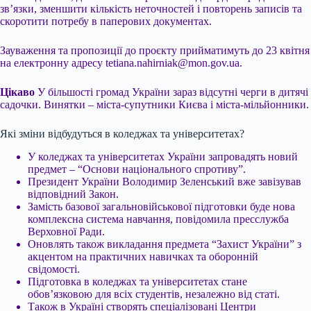
зв’язки, зменшити кількість неточностей і повторень записів та
скоротити потребу в паперових документах.
Зауваження та пропозиції до проєкту прийматимуть до 23 квітня
на електронну адресу
tetiana.nahirniak@mon.gov.ua
.
Цікаво
У більшості громад України зараз відсутні черги в дитячі
садочки. Винятки – міста-супутники Києва і міста-мільйонники.
Які зміни відбудуться в коледжах та університетах?
У коледжах та університетах України запровадять новий
предмет – “Основи національного спротиву”.
Президент України Володимир Зеленський вже завізував
відповідний Закон.
Замість базової загальновійськової підготовки буде нова
комплексна система навчання, повідомила пресслужба
Верховної Ради.
Оновлять також викладання предмета “Захист України” з
акцентом на практичних навичках та оборонній
свідомості.
Підготовка в коледжах та університетах стане
обов’язковою для всіх студентів, незалежно від статі.
Також в Україні створять спеціалізовані Центри