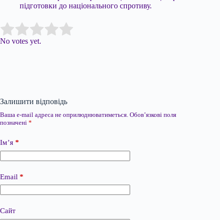
підготовки до національного спротиву.
Submit Rating
Rate this item:
No votes yet.
Залишити відповідь
Ваша e-mail адреса не оприлюднюватиметься.
Обов’язкові поля
позначені
*
Ім’я
*
Email
*
Сайт