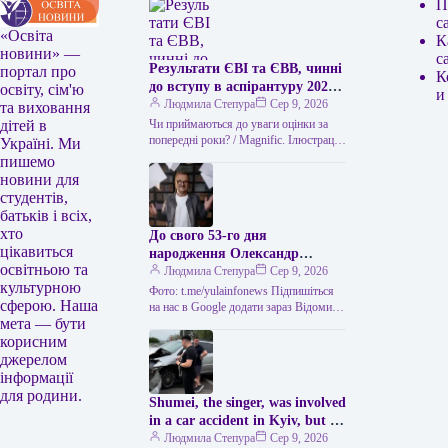
П
с
«Освіта
К
новини» —
с
Результати ЄВІ та ЄВВ, чинні
портал про
К
до вступу в аспірантуру 2026
освіту, сім'ю
и
року
Людмила Степура
Сер 9, 2026
та виховання
Чи приймаються до уваги оцінки за
дітей в
попередні роки? / Magnific. Ілюстрація
Україні. Ми
Одне з найчастіших питань абітурієнтів
пишемо
до аспірантури – чи…
новини для
студентів,
батьків і всіх,
хто
До свого 53-го дня
цікавиться
народження Олександр
освітньою та
Пономарьов повідомив, що
Людмила Степура
Сер 9, 2026
культурною
створив пригодницьку книгу.
Фото: t.me/yulainfonews Підпишіться
сферою. Наша
на нас в Google додати зараз Відомий
мета — бути
український виконавець Олександр
Пономарьов створив пригодницьку
корисним
книгу. Про це він…
джерелом
інформації
для родини.
Shumei, the singer, was involved
in a car accident in Kyiv, but he
was unharmed.
Людмила Степура
Сер 9, 2026