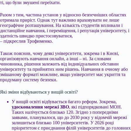
ті, що були змушені переїхати.
Разом з тим, частина установ у відносно безпечніших областях
отримала приріст. Однак тут важливо враховувати не лише
географічне розташування. На кількість студентів впливали і
дистанційне навчання, і переміщення, і репутація університету, і
здатність швидко пристосовуватися,
– підкреслив Трофименко.
Також пояснив, чому деякі університети, зокрема і в Києві,
організовують навчання онлайн, а інші – ні. За словами
чиновника, рішення залежить від індивідуальних обставин
університету та прийнятих ним рішень. Навчання в очному або
змішаному форматі можливе, якщо університет має укриття та
продуману систему безпеки.
Які зміни відбуваються у вищій освіті?
У вищій освіті відбувається багато реформ. Зокрема,
удосконалення мережі ЗВО
, які підпорядковані МОН.
Таких налічується близько 120. Згідно з попередніми
заявами, планувалося, що до 2030 року у відомчій мережі
залишиться близько 100 університетів. У 2026 році
пріоритетом є приєднання філій університетів до головних