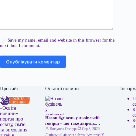
Save my name, email and website in this browser for the
next time I comment.
Опублікувати коментар
Про сайт
Останні новини
Інформ
П
с
«Освіта
К
новини» —
с
Назви будівель у львівській
портал про
К
говірці – що таке двірець,
освіту, сім'ю
и
креденс, кнайпа
Людмила Степура
Сер 8, 2026
та виховання
Львівський діалект / Фото: lviv.travel У
дітей в