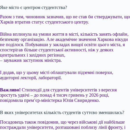
Яке місто є центром студентства?
Разом з тим, чиновник зазначив, що не став би стверджувати, що
Харків втратив статус студентського центру.
Війна вплинула на умови життя в місті, кількість занять офлайн,
безпекову організацію. Але академічне значення Харкова нікуди
не поділося. Побувавши у закладах вищої освіти цього міста, я
спостерігав більше студентської активності, ніж у деяких
центральних і західних регіонах,
– зауважив заступник міністра.
І додав, що у цьому місті облаштували підземні поверхи,
аудиторні лекторії, лабораторії.
Важливо!
Стипендії для студентів університетів з вересня
зростуть удвічі – до понад 4 тисяч гривень у 2026 році,
повідомила прем’єр-міністерка Юлія Свириденко.
В яких університетах кількість студентів суттєво зменшилась?
Посадовець також повідомив, що через військові дії найбільше
постраждали університети, розташовані поблизу лінії фронту, і