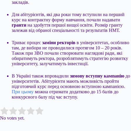
закладів.
Для абітурієнтів, які два роки тому вступили на перший
курс на контрактну форму навчання, почали надавати
гранти
на здобуття першої вищої освіти. Розмір гранту
залежав від обраної спеціальності та результатів НМТ.
Триває процес
заміни ректорів
в університетах, особливо
там, де вибори не проводилися протягом 10 – 20 років.
Також при ЗВО почали створювати наглядові ради, які
обиратимуть ректора, розроблятимуть стратегію розвитку
університету, залучатимуть інвестиції.
В Україні також впровадили
зимову вступну кампанію
до
університетів. Абітурієнти мають можливість пройти
підготовчий курс перед основною вступною кампанією.
При цьому
можна отримати додатково до 15 балів до
конкурсного балу під час вступу.
Submit Rating
Rate this item:
No votes yet.