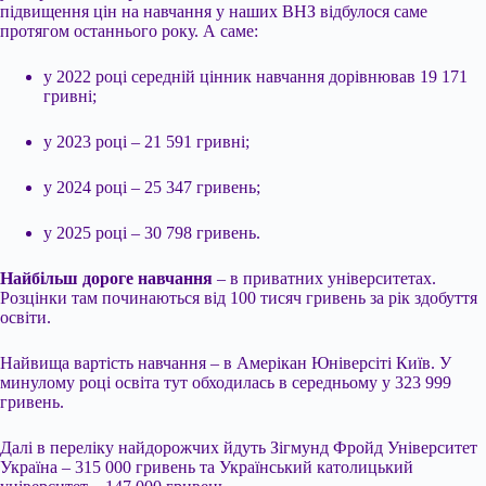
підвищення цін на навчання у наших ВНЗ відбулося саме
протягом останнього року. А саме:
у 2022 році середній цінник навчання дорівнював 19 171
гривні;
у 2023 році – 21 591 гривні;
у 2024 році – 25 347 гривень;
у 2025 році – 30 798 гривень.
Найбільш дороге навчання
– в приватних університетах.
Розцінки там починаються від 100 тисяч гривень за рік здобуття
освіти.
Найвища вартість навчання – в Амерікан Юніверсіті Київ. У
минулому році освіта тут обходилась в середньому у 323 999
гривень.
Далі в переліку найдорожчих йдуть Зігмунд Фройд Університет
Україна – 315 000 гривень та Український католицький