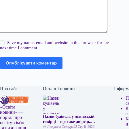
Save my name, email and website in this browser for the
next time I comment.
Опублікувати коментар
Про сайт
Останні новини
Інформ
П
с
«Освіта
К
новини» —
с
Назви будівель у львівській
портал про
К
говірці – що таке двірець,
освіту, сім'ю
и
креденс, кнайпа
Людмила Степура
Сер 8, 2026
та виховання