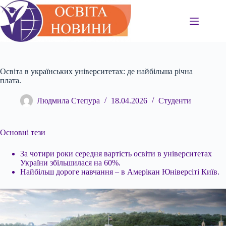
Перейти
до
вмісту
Освіта в українських університетах: де найбільша річна
плата.
Людмила Степура
18.04.2026
Студенти
Основні тези
За чотири роки середня вартість освіти в університетах
України збільшилася на 60%.
Найбільш дороге навчання – в Амерікан Юніверсіті Київ.