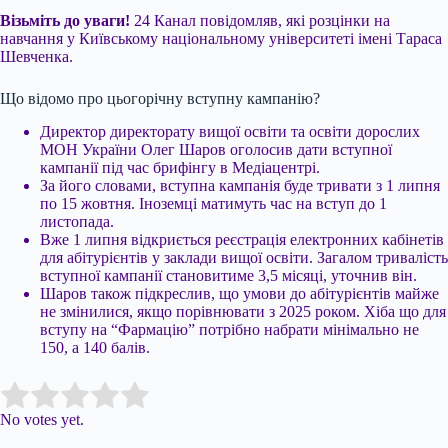
Візьміть до уваги!
24 Канал повідомляв, які розцінки на
навчання у Київському національному університеті імені Тараса
Шевченка.
Що відомо про цьогорічну вступну кампанію?
Директор директорату вищої освіти та освіти дорослих
МОН України Олег Шаров оголосив дати вступної
кампанії під час брифінгу в Медіацентрі.
За його словами, вступна кампанія буде тривати з 1 липня
по 15 жовтня. Іноземці матимуть час на вступ до 1
листопада.
Вже 1 липня відкриється реєстрація електронних кабінетів
для абітурієнтів у заклади вищої освіти. Загалом тривалість
вступної кампанії становитиме 3,5 місяці, уточнив він.
Шаров також підкреслив, що умови до абітурієнтів майже
не змінилися, якщо порівнювати з 2025 роком. Хіба що для
вступу на “Фармацію” потрібно набрати мінімально не
150, а 140 балів.
Submit Rating
Rate this item:
No votes yet.