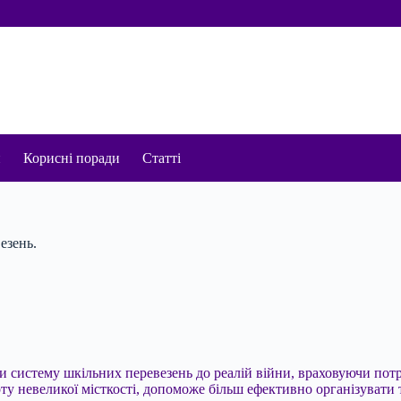
и
Корисні поради
Статті
езень.
ти систему шкільних перевезень до реалій війни, враховуючи по
 невеликої місткості, допоможе більш ефективно організувати т