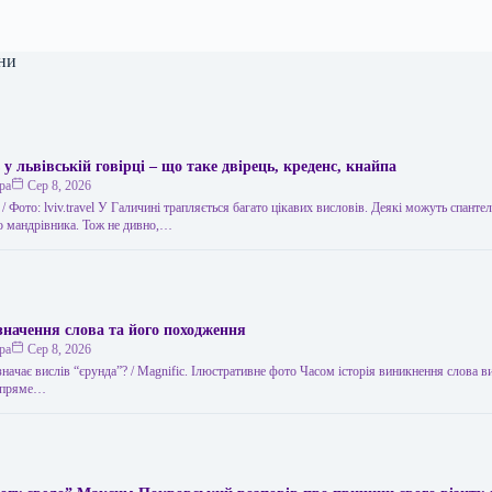
ни
 у львівській говірці – що таке двірець, креденс, кнайпа
ра
Сер 8, 2026
 / Фото: lviv.travel У Галичині трапляється багато цікавих висловів. Деякі можуть спанте
го мандрівника. Тож не дивно,…
значення слова та його походження
ра
Сер 8, 2026
значає вислів “єрунда”? / Magnific. Ілюстративне фото Часом історія виникнення слова 
о пряме…