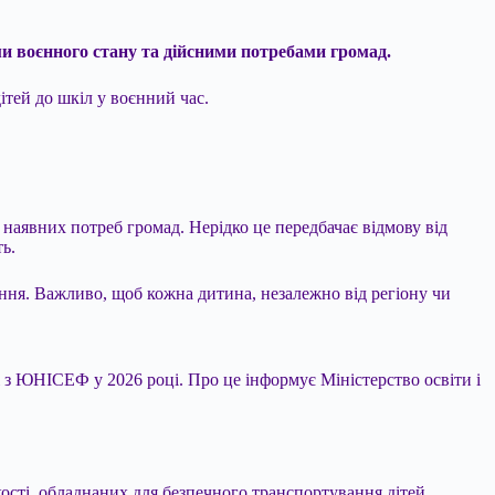
ами воєнного стану та дійсними потребами громад.
ітей до шкіл у воєнний час.
 наявних потреб громад. Нерідко це передбачає відмову від
ть.
ення. Важливо, щоб кожна дитина, незалежно від регіону чи
 з ЮНІСЕФ у 2026 році. Про це інформує Міністерство освіти і
ості, обладнаних для безпечного транспортування дітей.