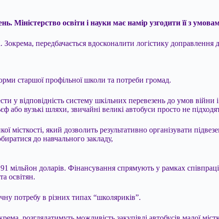
нь. Міністерство освіти і науки має намір узгодити її з умов
ua. Зокрема, передбачається вдосконалити логістику доправлення д
рми старшої профільної школи та потреби громад.
ти у відповідність систему шкільних перевезень до умов війни і
ьєф або вузькі шляхи, звичайні великі автобуси просто не підходя
кої місткості, який дозволить результативно організувати підвез
биратися до навчального закладу,
 91 мільйон доларів. Фінансування спрямують у рамках співпраці
та освітян.
чну потребу в різних типах “школяриків”.
ема, розглядатимуть можливість закупівлі автобусів малої містк