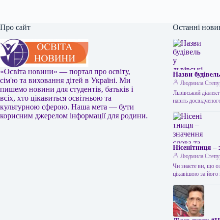
Про сайт
Останні нови
«Освіта новини» — портал про освіту,
Назви будівель
сім'ю та виховання дітей в Україні. Ми
Людмила Степу
пишемо новини для студентів, батьків і
Львівський діалект
всіх, хто цікавиться освітньою та
навіть досвідчено
культурною сферою. Наша мета — бути
корисним джерелом інформації для родини.
Нісенітниця – 
Людмила Степу
Чи знаєте ви, що о
цікавішою за йог