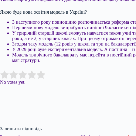
Якою буде нова освітня модель в Україні?
З наступного року повноцінно розпочинається реформа ста
Першими нову модель випробують нинішні 9-класники піл
У трирічній старшій школі зможуть навчатися також учні ти
роки, а не 2, у старших класах. При цьому отримають перев
Згодом таку модель (12 років у школі та три на бакалаврат
У 2029 році буде експериментальна модель. А постійна – із
Модель трирічного бакалаврату має перейти в постійний реж
магістратури.
Submit Rating
Rate this item:
No votes yet.
Залишити відповідь