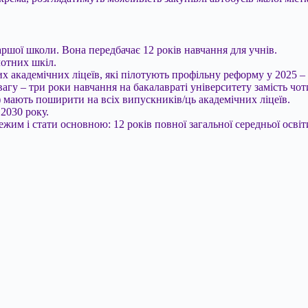
ршої школи. Вона передбачає 12 років навчання для учнів.
отних шкіл.
х академічних ліцеїв, які пілотують профільну реформу у 2025 – 
агу – три роки навчання на бакалавраті університету замість чот
і) мають поширити на всіх випускників/ць академічних ліцеїв.
 2030 року.
им і стати основною: 12 років повної загальної середньої освіт