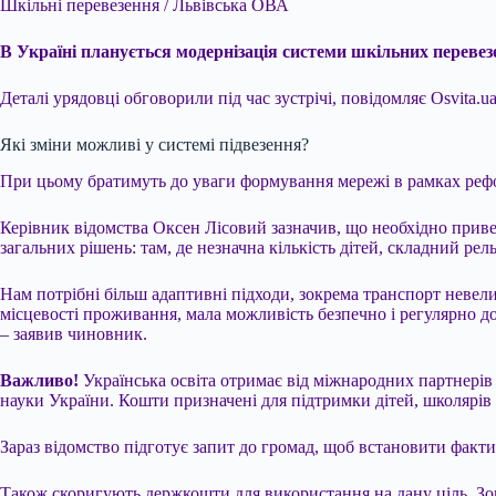
Шкільні перевезення / Львівська ОВА
В Україні планується модернізація системи шкільних перевезе
Деталі урядовці обговорили під час зустрічі, повідомляє Osvita.
Які зміни можливі у системі підвезення?
При цьому братимуть до уваги формування мережі в рамках рефо
Керівник відомства Оксен Лісовий зазначив, що необхідно привес
загальних рішень: там, де незначна кількість дітей, складний рел
Нам потрібні більш адаптивні підходи, зокрема транспорт невели
місцевості проживання, мала можливість безпечно і регулярно до
– заявив чиновник.
Важливо!
Українська освіта отримає від міжнародних партнерів
науки України. Кошти призначені для підтримки дітей, школярів 
Зараз відомство підготує запит до громад, щоб встановити факти
Також скоригують держкошти для використання на дану ціль. Зокр