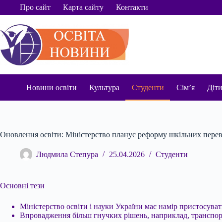
Перейти
Про сайт
Карта сайту
Контакти
до
вмісту
Новини освіти
Культура
Студенти
Сім’я
Діт
Оновлення освіти: Міністерство планує реформу шкільних перев
Людмила Степура
25.04.2026
Студенти
Основні тези
Міністерство освіти і науки України має намір пристосува
Впровадження більш гнучких рішень, наприклад, транспорту