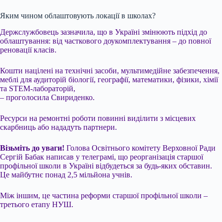
Яким чином облаштовують локації в школах?
Держслужбовець зазначила, що в Україні змінюють підхід до
облаштування: від часткового доукомплектування – до повної
реновації класів.
Кошти націлені на технічні засоби, мультимедійне забезпечення,
меблі для аудиторій біології, географії, математики, фізики, хімії
та STEM-лабораторій,
– проголосила Свириденко.
Ресурси на ремонтні роботи повинні виділити з місцевих
скарбниць або нададуть партнери.
Візьміть до уваги!
Голова Освітнього комітету Верховної Ради
Сергій Бабак написав у телеграмі, що реорганізація старшої
профільної школи в Україні відбудеться за будь-яких обставин.
Це майбутнє понад 2,5 мільйона учнів.
Між іншим, це частина реформи старшої профільної школи –
третього етапу НУШ.