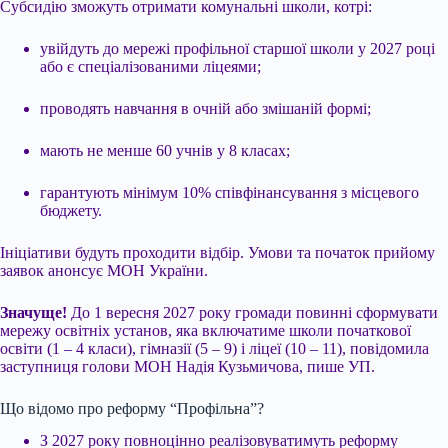
Субсидію зможуть отримати комунальні школи, котрі:
увійдуть до мережі профільної старшої школи у 2027 році
або є спеціалізованими ліцеями;
проводять навчання в очній або змішаній формі;
мають не менше 60 учнів у 8 класах;
гарантують мінімум 10% співфінансування з місцевого
бюджету.
Ініціативи будуть проходити відбір. Умови та початок прийому
заявок анонсує МОН України.
Значуще!
До 1 вересня 2027 року громади повинні сформувати
мережу освітніх установ, яка включатиме школи початкової
освіти (1 – 4 класи), гімназії (5 – 9) і ліцеї (10 – 11), повідомила
заступниця голови МОН Надія Кузьмичова, пише УП.
Що відомо про реформу “Профільна”?
З 2027 року повноцінно реалізовуватимуть реформу