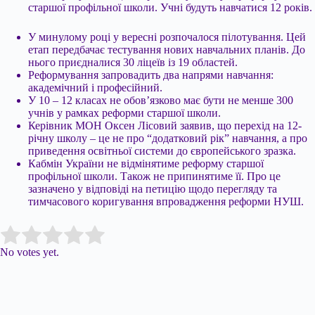
старшої профільної школи. Учні будуть навчатися 12 років.
У минулому році у вересні розпочалося пілотування. Цей
етап передбачає тестування нових навчальних планів. До
нього приєдналися 30 ліцеїв із 19 областей.
Реформування запровадить два напрями навчання:
академічний і професійний.
У 10 – 12 класах не обов’язково має бути не менше 300
учнів у рамках реформи старшої школи.
Керівник МОН Оксен Лісовий заявив, що перехід на 12-
річну школу – це не про “додатковий рік” навчання, а про
приведення освітньої системи до європейського зразка.
Кабмін України не відмінятиме реформу старшої
профільної школи. Також не припинятиме її. Про це
зазначено у відповіді на петицію щодо перегляду та
тимчасового коригування впровадження реформи НУШ.
Submit Rating
Rate this item:
No votes yet.