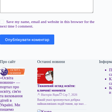
Save my name, email and website in this browser for the
next time I comment.
Опублікувати коментар
Про сайт
Останні новини
Інформ
П
с
«Освіта
К
новини» —
с
Тижневий огляд освіти:
портал про
К
ключові моменти
освіту, сім'ю
и
Вікторія Яцик
Сер 7, 2026
та виховання
Вашій увазі пропонується добірка
дітей в
найважливіших подій тижня, що мали
Україні. Ми
місце в українській освіті. Головні
пишемо
освітні події тижня: підсумки Топ-100