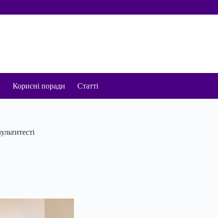
и
Корисні поради
Статті
ультитесті