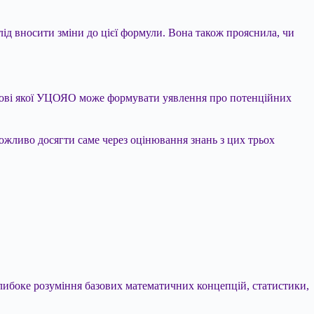
слід вносити зміни до цієї формули. Вона також прояснила, чи
 основі якої УЦОЯО може формувати уявлення про потенційних
ожливо досягти саме через оцінювання знань з цих трьох
либоке розуміння базових математичних концепцій, статистики,