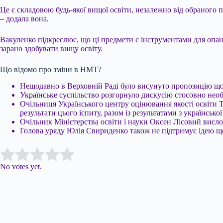
Це є складовою будь-якої вищої освіти, незалежно від обраного п
– додала вона.
Вакуленко підкреслює, що ці предмети є інструментами для опан
зарано здобувати вищу освіту.
Що відомо про зміни в НМТ?
Нещодавно в Верховній Раді було висунуто пропозицію щ
Українське суспільство розгорнуло дискусію стосовно необ
Очільниця Українського центру оцінювання якості освіти 
результати цього іспиту, разом із результатами з українсь
Очільник Міністерства освіти і науки Оксен Лісовий висл
Голова уряду Юлія Свириденко також не підтримує ідею що
Submit Rating
Rate this item:
No votes yet.