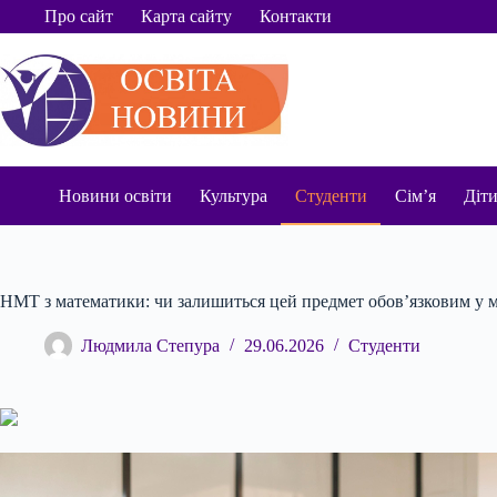
Перейти
Про сайт
Карта сайту
Контакти
до
вмісту
Новини освіти
Культура
Студенти
Сім’я
Діт
НМТ з математики: чи залишиться цей предмет обов’язковим у м
Людмила Степура
29.06.2026
Студенти