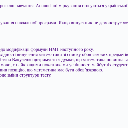
рофілю навчання. Аналогічні міркування стосуються української м
ування навчальної програми. Якщо випускник не демонструє хоча
одо модифікації формули НМТ наступного року.
хідності вилучення математики зі списку обов’язкових предметів
Тетяна Вакуленко дотримується думки, що математика повинна за
кої мови, є найкращими показниками успішності майбутніх студенті
овив позицію, що математика має бути обов’язковою.
до зміни структури тесту.