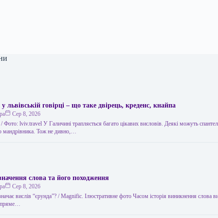
ни
 у львівській говірці – що таке двірець, креденс, кнайпа
ра
Сер 8, 2026
 / Фото: lviv.travel У Галичині трапляється багато цікавих висловів. Деякі можуть спанте
го мандрівника. Тож не дивно,…
значення слова та його походження
ра
Сер 8, 2026
значає вислів “єрунда”? / Magnific. Ілюстративне фото Часом історія виникнення слова 
о пряме…