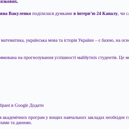
’язкових.
етяна Вакуленко
поділилася думками
в інтерв’ю
24 Каналу
, чи 
– математика, українська мова та історія України – є базою, на
ямована на прогнозування успішності майбутніх студентів. Це м
брані в Google
Додати
я академічних програм у вищих навчальних закладах необхідне г
слами та даними.