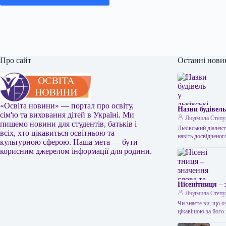
Про сайт
Останні нови
«Освіта новини» — портал про освіту,
Назви будівель
сім'ю та виховання дітей в Україні. Ми
Людмила Степу
пишемо новини для студентів, батьків і
Львівський діалект
всіх, хто цікавиться освітньою та
навіть досвідчено
культурною сферою. Наша мета — бути
корисним джерелом інформації для родини.
Нісенітниця – 
Людмила Степу
Чи знаєте ви, що о
цікавішою за йог