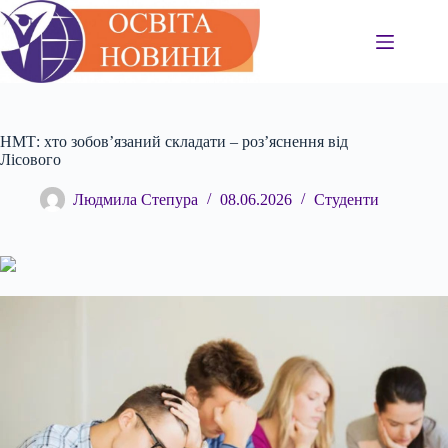
Перейти
до
вмісту
НМТ: хто зобов’язаний складати – роз’яснення від
Лісового
Людмила Степура
08.06.2026
Студенти