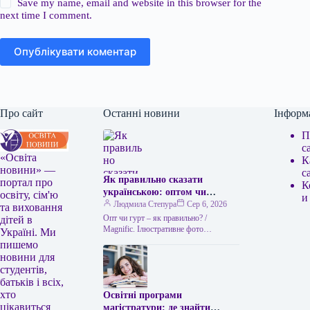
Save my name, email and website in this browser for the
next time I comment.
Опублікувати коментар
Про сайт
Останні новини
Інформ
П
с
«Освіта
К
новини» —
с
Як правильно сказати
портал про
К
українською: оптом чи
освіту, сім'ю
и
гуртом
Людмила Степура
Сер 6, 2026
та виховання
Опт чи гурт – як правильно? /
дітей в
Мagnific. Ілюстративне фото
Україні. Ми
Українська мова приваблює тим, що
пишемо
часто пропонує два рівнозначні слова,
новини для
…
студентів,
батьків і всіх,
хто
Освітні програми
цікавиться
магістратури: де знайти