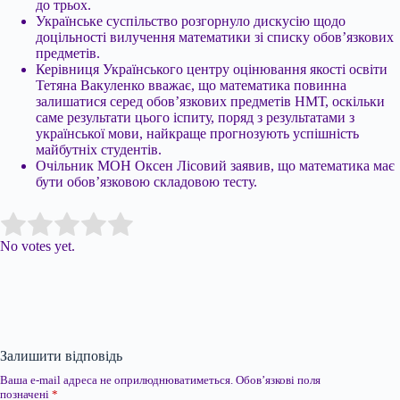
до трьох.
Українське суспільство розгорнуло дискусію щодо
доцільності вилучення математики зі списку обов’язкових
предметів.
Керівниця Українського центру оцінювання якості освіти
Тетяна Вакуленко вважає, що математика повинна
залишатися серед обов’язкових предметів НМТ, оскільки
саме результати цього іспиту, поряд з результатами з
української мови, найкраще прогнозують успішність
майбутніх студентів.
Очільник МОН Оксен Лісовий заявив, що математика має
бути обов’язковою складовою тесту.
Submit Rating
Rate this item:
No votes yet.
Залишити відповідь
Ваша e-mail адреса не оприлюднюватиметься.
Обов’язкові поля
позначені
*