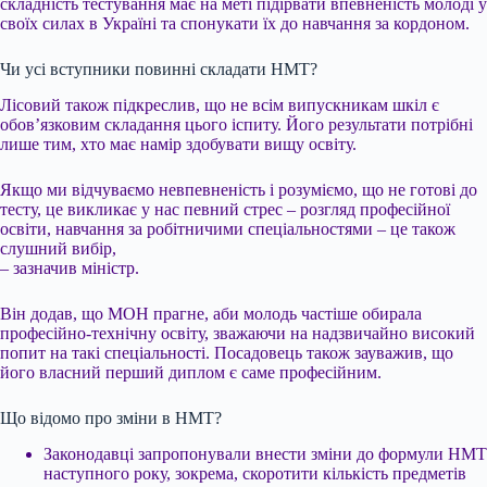
складність тестування має на меті підірвати впевненість молоді у
своїх силах в Україні та спонукати їх до навчання за кордоном.
Чи усі вступники повинні складати НМТ?
Лісовий також підкреслив, що не всім випускникам шкіл є
обов’язковим складання цього іспиту. Його результати потрібні
лише тим, хто має намір здобувати вищу освіту.
Якщо ми відчуваємо невпевненість і розуміємо, що не готові до
тесту, це викликає у нас певний стрес – розгляд професійної
освіти, навчання за робітничими спеціальностями – це також
слушний вибір,
– зазначив міністр.
Він додав, що МОН прагне, аби молодь частіше обирала
професійно-технічну освіту, зважаючи на надзвичайно високий
попит на такі спеціальності. Посадовець також зауважив, що
його власний перший диплом є саме професійним.
Що відомо про зміни в НМТ?
Законодавці запропонували внести зміни до формули НМТ
наступного року, зокрема, скоротити кількість предметів